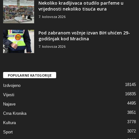
Nekoliko kradljivaca otuđilo parfeme u
vrijednosti nekoliko tisuća eura
7. kolovoza 2026
Pod zabranom vožnje izvan BiH uhićen 29-
godišnjak kod Mraclina
7. kolovoza 2026
POPULARNE KATEGORIJE
18145
Izdvojeno
16835
Vijesti
4495
Najave
3851
Crna Kronika
3778
Kultura
3072
Sport