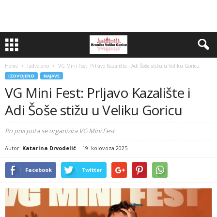
Home
Izdvojeno
VG Mini Fest: Prljavo Kazalište i Adi Šoše stižu u Veliku Goricu
IZDVOJENO
NAJAVE
VG Mini Fest: Prljavo Kazalište i
Adi Šoše stižu u Veliku Goricu
Po prvi puta se organizira VG Mini Fest
Autor:
Katarina Drvodelić
-
19. kolovoza 2025
Facebook
Twitter