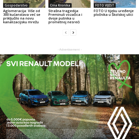
Gospodarstvo
Crna Kronika
FOTO VIJEST
Aglomeracija: Više od
Strašna tragedija:
FOTO U tijeku uređenje
300 kućanstava već se
Preminuli vozačica i
pločnika u Školskoj ulici
priključilo na novu
dvoje putnika u
kanalizacijsku mrežu
prometnoj nesreći
- Advertisement -