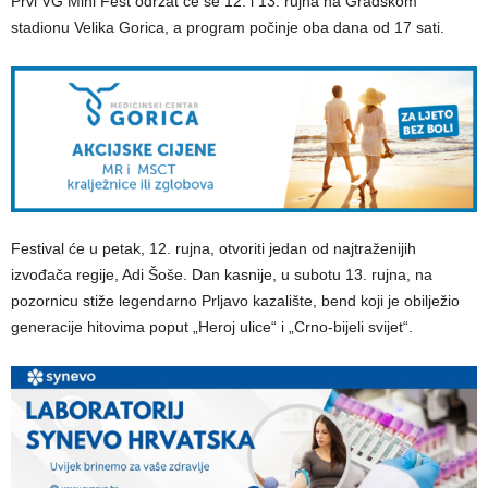
Prvi VG Mini Fest održat će se 12. i 13. rujna na Gradskom
stadionu Velika Gorica, a program počinje oba dana od 17 sati.
Festival će u petak, 12. rujna, otvoriti jedan od najtraženijih
izvođača regije, Adi Šoše. Dan kasnije, u subotu 13. rujna, na
pozornicu stiže legendarno Prljavo kazalište, bend koji je obilježio
generacije hitovima poput „Heroj ulice“ i „Crno-bijeli svijet“.