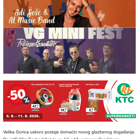
Velika Gorica uskoro postaje domaćin novog glazbenog događanja.