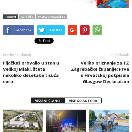
TAGOVI
ADI ŠOŠE
PRLJAVO KAZALIŠTE
Facebook
Twitter
Prethodni članak
Idući članak
Pljačkaš provalio u stan u
Veliko priznanje za TZ
Velikoj Mlaki, šteta
Zagrebačke županije: Prva
nekoliko desetaka tisuća
u Hrvatskoj potpisala
eura
Glasgow Declaration
VEZANI ČLANCI
VIŠE OD AUTORA