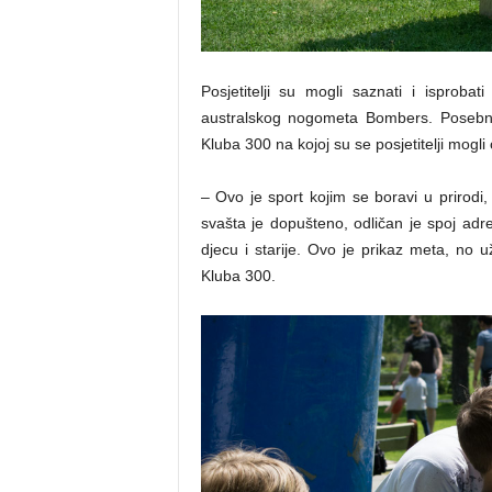
Posjetitelji su mogli saznati i isprob
australskog nogometa Bombers. Posebnu p
Kluba 300 na kojoj su se posjetitelji mogli o
– Ovo je sport kojim se boravi u prirodi, š
svašta je dopušteno, odličan je spoj ad
djecu i starije. Ovo je prikaz meta, no 
Kluba 300.