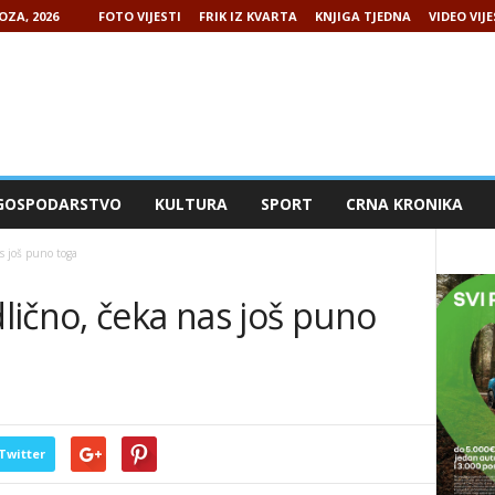
OZA, 2026
FOTO VIJESTI
FRIK IZ KVARTA
KNJIGA TJEDNA
VIDEO VIJE
GOSPODARSTVO
KULTURA
SPORT
CRNA KRONIKA
s još puno toga
lično, čeka nas još puno
Twitter