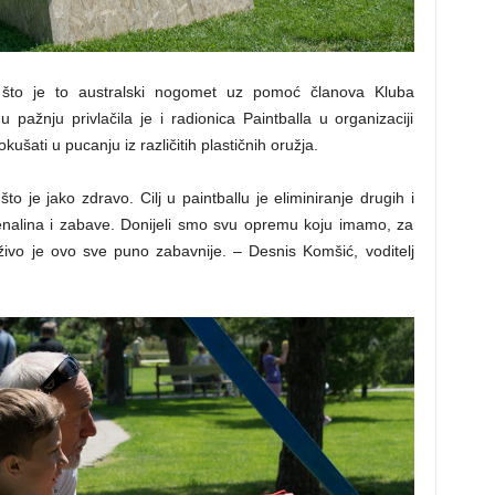
ati što je to australski nogomet uz pomoć članova Kluba
ažnju privlačila je i radionica Paintballa u organizaciji
kušati u pucanju iz različitih plastičnih oružja.
to je jako zdravo. Cilj u paintballu je eliminiranje drugih i
renalina i zabave. Donijeli smo svu opremu koju imamo, za
uživo je ovo sve puno zabavnije. – Desnis Komšić, voditelj