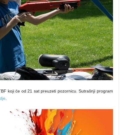
F koji će od 21 sat preuzeti pozornicu. Sutrašnji program
dje
.