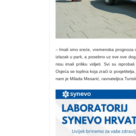
– Imali smo sreće, vremenska prognoza se 
izlazak u park, a posebno uz sve ove doga
nisu imali priliku vidjeti. Svi su isproba
Osjeća se toplina koja zrači iz posjetitelj
nam je Milada Mesarić, ravnateljica Turist