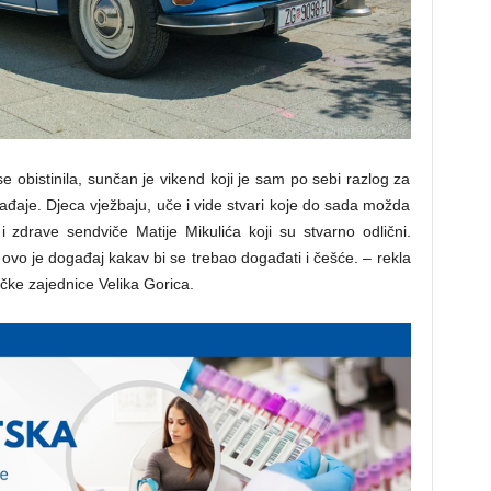
obistinila, sunčan je vikend koji je sam po sebi razlog za
đaje. Djeca vježbaju, uče i vide stvari koje do sada možda
li i zdrave sendviče Matije Mikulića koji su stvarno odlični.
a, ovo je događaj kakav bi se trebao događati i češće. – rekla
ičke zajednice Velika Gorica.