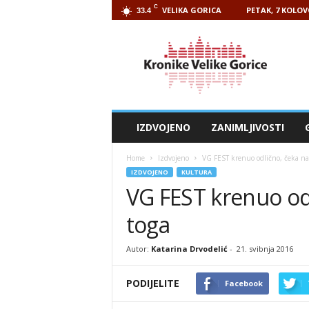
C
VELIKA GORICA
PETAK, 7 KOLOV
33.4
Kronike
Velike
Gorice
IZDVOJENO
ZANIMLJIVOSTI
Home
Izdvojeno
VG FEST krenuo odlično, čeka na
IZDVOJENO
KULTURA
VG FEST krenuo od
toga
Autor:
Katarina Drvodelić
-
21. svibnja 2016
PODIJELITE
Facebook