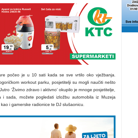
ure počeo je u 10 sati kada se sve vrtilo oko vježbanja.
oričkom workout parku, posjetitelji su mogli naučiti nešto
 Jutro ‘Živimo zdravo i aktivno’ okupilo je mnoge posjetitelje,
 a i sada, možete pogledati izložbu automobila iz Muzeja
 kao i gamerske radionice te DJ slušaonicu.