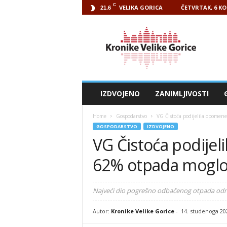
C
VELIKA GORICA
ČETVRTAK, 6 KO
21.6
Kronike
Velike
Gorice
IZDVOJENO
ZANIMLJIVOSTI
Home
Gospodarstvo
VG Čistoća podijelila opomene
GOSPODARSTVO
IZDVOJENO
VG Čistoća podijel
62% otpada moglo j
Najveći dio pogrešno odbačenog otpada odnosi
Autor:
Kronike Velike Gorice
-
14. studenoga 20