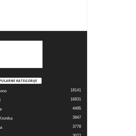
PULARNE KATEGORIJE
18141
jeno
16831
i
4495
e
3847
Kronika
3778
ra
3072