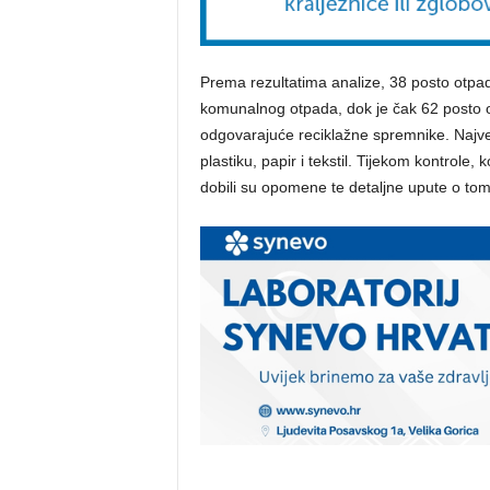
Prema rezultatima analize, 38 posto otpada
komunalnog otpada, dok je čak 62 posto o
odgovarajuće reciklažne spremnike. Najv
plastiku, papir i tekstil. Tijekom kontrole,
dobili su opomene te detaljne upute o tom
Reproduktor