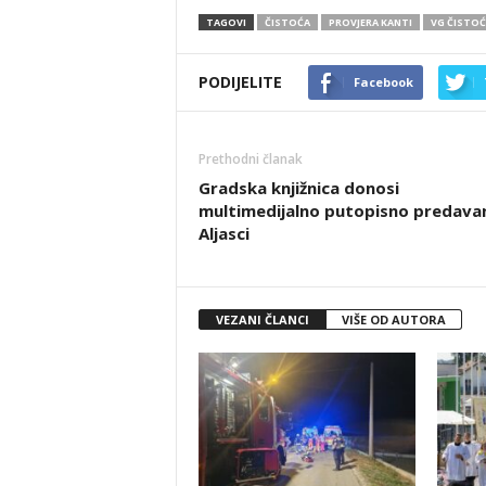
TAGOVI
ČISTOĆA
PROVJERA KANTI
VG ČISTOĆ
PODIJELITE
Facebook
Prethodni članak
Gradska knjižnica donosi
multimedijalno putopisno predavan
Aljasci
VEZANI ČLANCI
VIŠE OD AUTORA