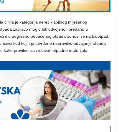
 činila je kategorija nereciklabilnog miješanog
tpada zapravo moglo biti odvojeno i predano u
eći dio pogrešno odbačenog otpada odnosi se na biootpad,
 korisnici kod kojih je utvrđeno nepravilno odvajanje otpada
e kako pravilno razvrstavati otpadne materijale.