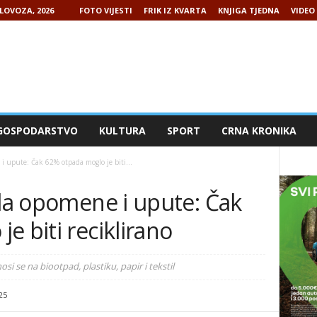
LOVOZA, 2026
FOTO VIJESTI
FRIK IZ KVARTA
KNJIGA TJEDNA
VIDEO 
GOSPODARSTVO
KULTURA
SPORT
CRNA KRONIKA
 i upute: Čak 62% otpada moglo je biti...
ila opomene i upute: Čak
e biti reciklirano
 se na biootpad, plastiku, papir i tekstil
25