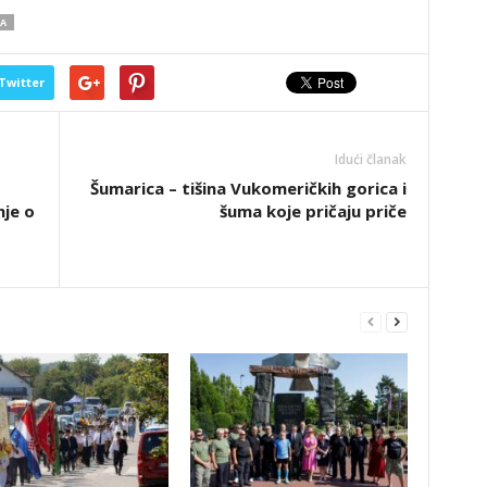
A
Twitter
Idući članak
Šumarica – tišina Vukomeričkih gorica i
je o
šuma koje pričaju priče