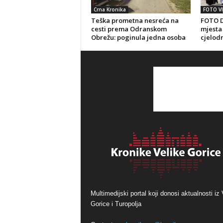
Crna Kronika
FOTO VI
Teška prometna nesreća na
FOTO D
cesti prema Odranskom
mjesta 
Obrežu: poginula jedna osoba
cjelod
Multimedijski portal koji donosi aktualnosti iz 
Gorice i Turopolja