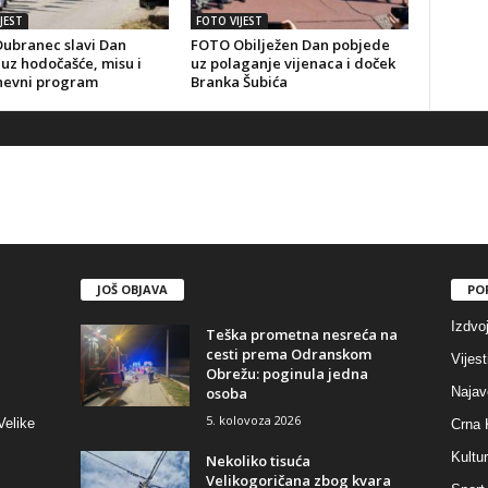
JEST
FOTO VIJEST
ubranec slavi Dan
FOTO Obilježen Dan pobjede
uz hodočašće, misu i
uz polaganje vijenaca i doček
nevni program
Branka Šubića
JOŠ OBJAVA
PO
Izdvo
Teška prometna nesreća na
cesti prema Odranskom
Vijest
Obrežu: poginula jedna
osoba
Najav
5. kolovoza 2026
Velike
Crna 
Kultu
Nekoliko tisuća
Velikogoričana zbog kvara