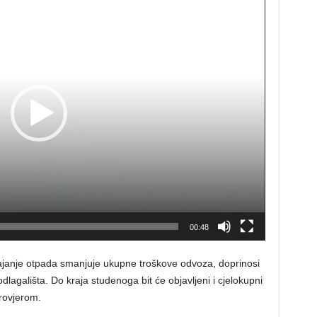
00:48
ajanje otpada smanjuje ukupne troškove odvoza, doprinosi
odlagališta. Do kraja studenoga bit će objavljeni i cjelokupni
provjerom.