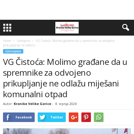
Home
Izdvojeno
VG Čistoća: Molimo građane da u spremnike za odvojeno
prikupljanje ne odlažu...
IZDVOJENO
VG Čistoća: Molimo građane da u
spremnike za odvojeno
prikupljanje ne odlažu miješani
komunalni otpad
Autor:
Kronike Velike Gorice
-
4. srpnja 2024
Facebook
Twitter