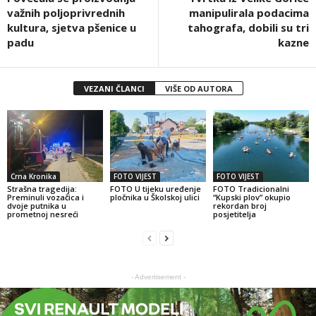
važnih poljoprivrednih
manipulirala podacima
kultura, sjetva pšenice u
tahografa, dobili su tri
padu
kazne
VEZANI ČLANCI
VIŠE OD AUTORA
Crna Kronika
FOTO VIJEST
FOTO VIJEST
Strašna tragedija:
FOTO U tijeku uređenje
FOTO Tradicionalni
Preminuli vozačica i
pločnika u Školskoj ulici
“Kupski plov” okupio
dvoje putnika u
rekordan broj
prometnoj nesreći
posjetitelja
- Advertisement -