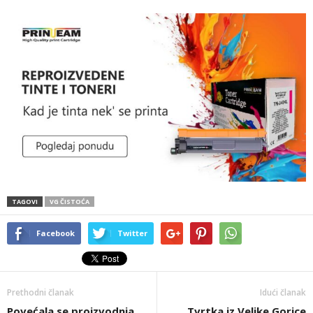
TAGOVI
VG ČISTOĆA
Facebook
Twitter
Prethodni članak
Idući članak
Povećala se proizvodnja
Tvrtka iz Velike Gorice