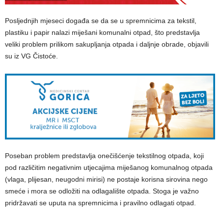
Posljednjih mjeseci događa se da se u spremnicima za tekstil,
plastiku i papir nalazi miješani komunalni otpad, što predstavlja
veliki problem prilikom sakupljanja otpada i daljnje obrade, objavili
su iz VG Čistoće.
Poseban problem predstavlja onečišćenje tekstilnog otpada, koji
pod različitim negativnim utjecajima miješanog komunalnog otpada
(vlaga, plijesan, neugodni mirisi) ne postaje korisna sirovina nego
smeće i mora se odložiti na odlagalište otpada. Stoga je važno
pridržavati se uputa na spremnicima i pravilno odlagati otpad.