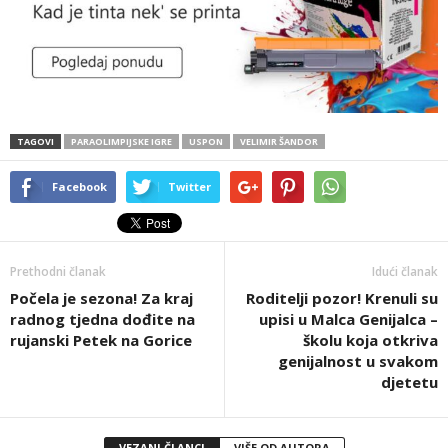
TAGOVI
PARAOLIMPIJSKE IGRE
USPON
VELIMIR ŠANDOR
Facebook
Twitter
Prethodni članak
Idući članak
Počela je sezona! Za kraj
Roditelji pozor! Krenuli su
radnog tjedna dođite na
upisi u Malca Genijalca –
rujanski Petek na Gorice
školu koja otkriva
genijalnost u svakom
djetetu
VEZANI ČLANCI
VIŠE OD AUTORA