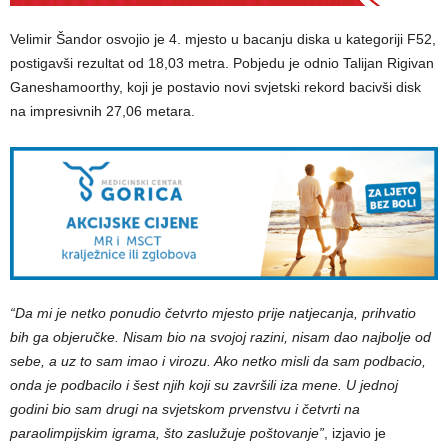
Velimir Šandor osvojio je 4. mjesto u bacanju diska u kategoriji F52,
postigavši rezultat od 18,03 metra. Pobjedu je odnio Talijan Rigivan
Ganeshamoorthy, koji je postavio novi svjetski rekord bacivši disk
na impresivnih 27,06 metara.
“Da mi je netko ponudio četvrto mjesto prije natjecanja, prihvatio
bih ga objeručke. Nisam bio na svojoj razini, nisam dao najbolje od
sebe, a uz to sam imao i virozu. Ako netko misli da sam podbacio,
onda je podbacilo i šest njih koji su završili iza mene. U jednoj
godini bio sam drugi na svjetskom prvenstvu i četvrti na
paraolimpijskim igrama, što zaslužuje poštovanje”
, izjavio je