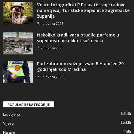
Volite fotografirati? Prijavite svoje radove
na natječaj Turističke zajednice Zagrebačke
županije
7. kolovoza 2026
Nekoliko kradljivaca otuđilo parfeme u
vrijednosti nekoliko tisuća eura
7. kolovoza 2026
Pod zabranom vožnje izvan BiH uhićen 29-
godišnjak kod Mraclina
7. kolovoza 2026
POPULARNE KATEGORIJE
18145
Izdvojeno
16835
Vijesti
4495
Najave