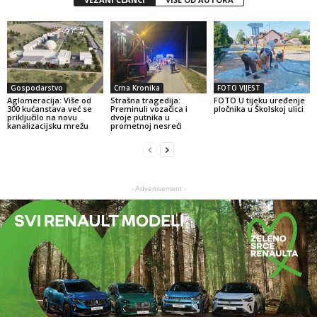
Gospodarstvo
Crna Kronika
FOTO VIJEST
Aglomeracija: Više od
Strašna tragedija:
FOTO U tijeku uređenje
300 kućanstava već se
Preminuli vozačica i
pločnika u Školskoj ulici
priključilo na novu
dvoje putnika u
kanalizacijsku mrežu
prometnoj nesreći
- Advertisement -