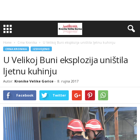
Home
Crna Kronika
U Velikoj Buni eksplozija uništila ljetnu kuhinju
CRNA KRONIKA
IZDVOJENO
U Velikoj Buni eksplozija uništila
ljetnu kuhinju
Autor:
Kronike Velike Gorice
-
8. rujna 2017
Facebook
Twitter