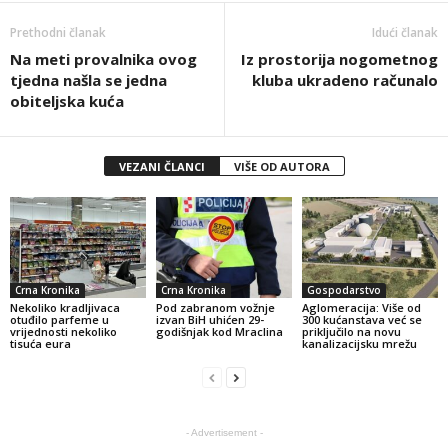
Prethodni članak
Idući članak
Na meti provalnika ovog
Iz prostorija nogometnog
tjedna našla se jedna
kluba ukradeno računalo
obiteljska kuća
VEZANI ČLANCI
VIŠE OD AUTORA
Crna Kronika
Crna Kronika
Gospodarstvo
Nekoliko kradljivaca
Pod zabranom vožnje
Aglomeracija: Više od
otuđilo parfeme u
izvan BiH uhićen 29-
300 kućanstava već se
vrijednosti nekoliko
godišnjak kod Mraclina
priključilo na novu
tisuća eura
kanalizacijsku mrežu
- Advertisement -