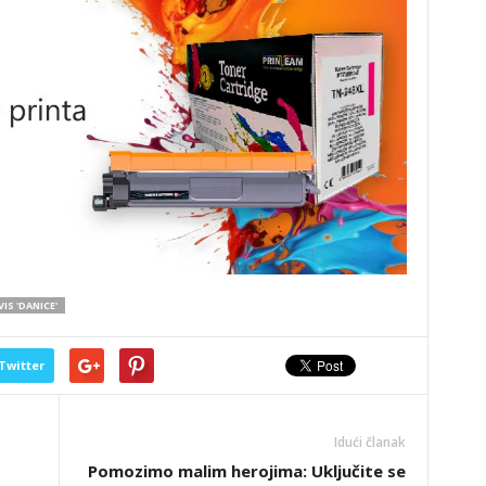
VIS 'DANICE'
Twitter
Idući članak
Pomozimo malim herojima: Uključite se