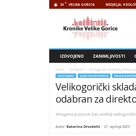
C
VELIKA GORICA
NEDJELJA, 9 KOLO
34
Kronike
Velike
Gorice
IZDVOJENO
ZANIMLJIVOSTI
Home
Izdvojeno
Velikogorički skladatelj Aleksand
IZDVOJENO
LJUDI VELIKE GORICE
VELIKOGORIČAN
Velikogorički skla
odabran za direkto
Mnogima je poznat kao voditelj velikogoričko
Autor:
Katarina Drvodelić
-
21. siječnja 2025