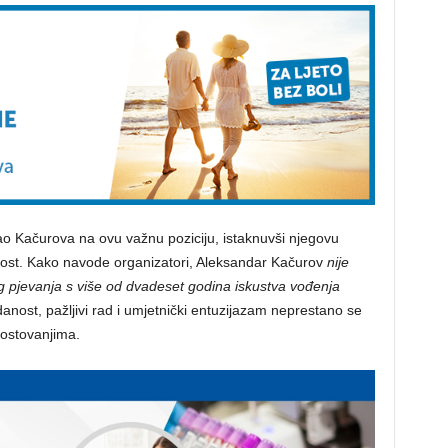
ao Kačurova na ovu važnu poziciju, istaknuvši njegovu
nost. Kako navode organizatori, Aleksandar Kačurov
nije
g pjevanja s više od dvadeset godina iskustva vođenja
anost, pažljivi rad i umjetnički entuzijazam neprestano se
gostovanjima.