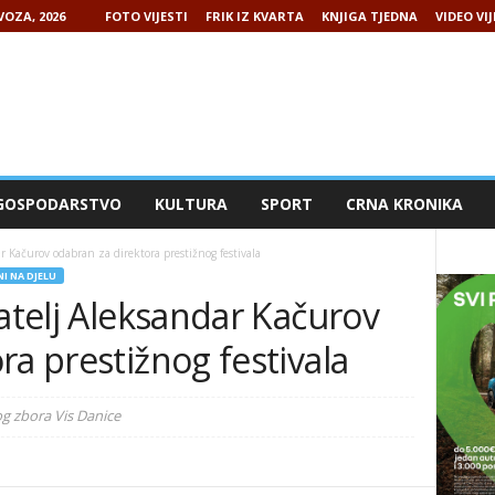
VOZA, 2026
FOTO VIJESTI
FRIK IZ KVARTA
KNJIGA TJEDNA
VIDEO VIJ
GOSPODARSTVO
KULTURA
SPORT
CRNA KRONIKA
ar Kačurov odabran za direktora prestižnog festivala
I NA DJELU
datelj Aleksandar Kačurov
ra prestižnog festivala
g zbora Vis Danice