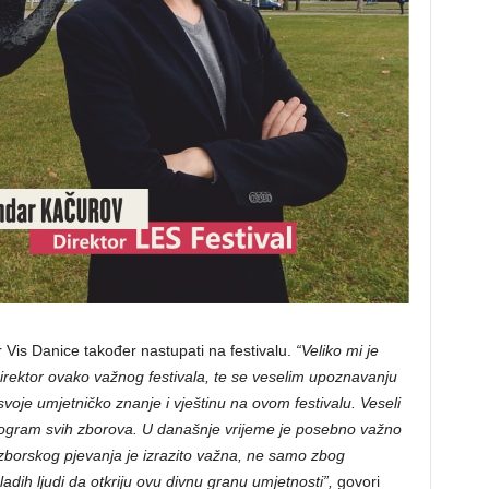
r Vis Danice također nastupati na festivalu.
“Veliko mi je
 direktor ovako važnog festivala, te se veselim upoznavanju
svoje umjetničko znanje i vještinu na ovom festivalu. Veseli
program svih zborova. U današnje vrijeme je posebno važno
 zborskog pjevanja je izrazito važna, ne samo zbog
ladih ljudi da otkriju ovu divnu granu umjetnosti”,
govori