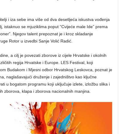
elji i iza sebe ima više od dva desetljeća iskustva vođenja
j, istaknuo se mjuziklima poput “Cvijeće male Ide” prema
ioner”. Njegov talent prepoznat je i kroz skladanje
ruge Rotor u izvedbi Sanje Volić Radić.
ine, a cilj je povezati zborove iz cijele Hrvatske i okolnih
ličitih regija Hrvatske i Europe. LES Festival, koji
kom Budakom i Mjesni odbor Hrvatskog Leskovca, poznat je
a, naglašavajući druženje i zajedništvo kao ključne
vati u bogatom programu koji uključuje izlete, izložbu slika i
 zborova, klapa i zborova nacionalnih manjina.