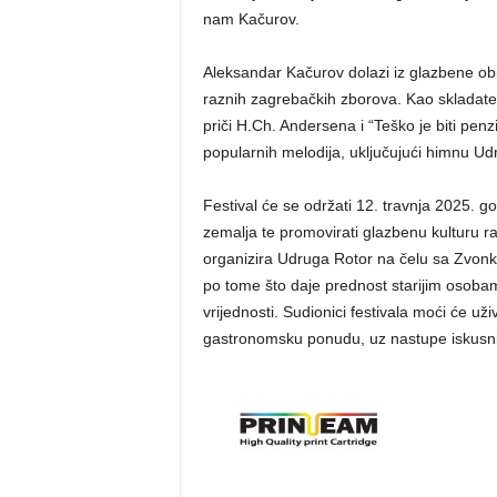
nam Kačurov.
Aleksandar Kačurov dolazi iz glazbene obit
raznih zagrebačkih zborova. Kao skladatel
priči H.Ch. Andersena i “Teško je biti penz
popularnih melodija, uključujući himnu Ud
Festival će se održati 12. travnja 2025. god
zemalja te promovirati glazbenu kulturu raz
organizira Udruga Rotor na čelu sa Zvon
po tome što daje prednost starijim osobam
vrijednosti. Sudionici festivala moći će uži
gastronomsku ponudu, uz nastupe iskusnih