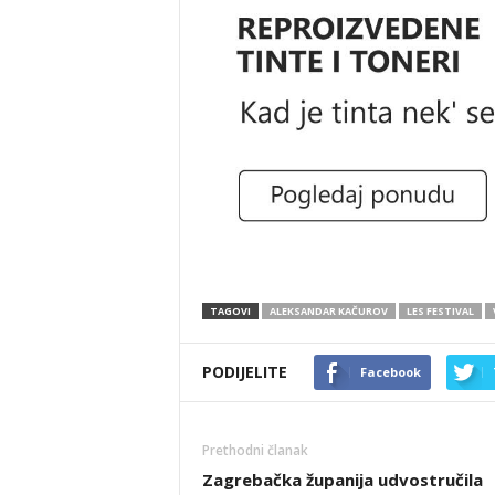
TAGOVI
ALEKSANDAR KAČUROV
LES FESTIVAL
PODIJELITE
Facebook
Prethodni članak
Zagrebačka županija udvostručila