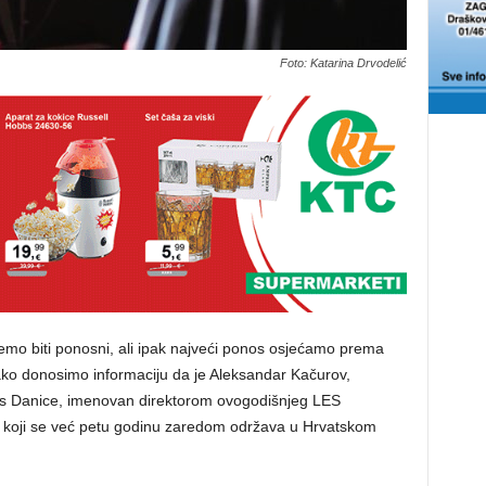
Foto: Katarina Drvodelić
emo biti ponosni, ali ipak najveći ponos osjećamo prema
o donosimo informaciju da je Aleksandar Kačurov,
a Vis Danice, imenovan direktorom ovogodišnjeg LES
a koji se već petu godinu zaredom održava u Hrvatskom