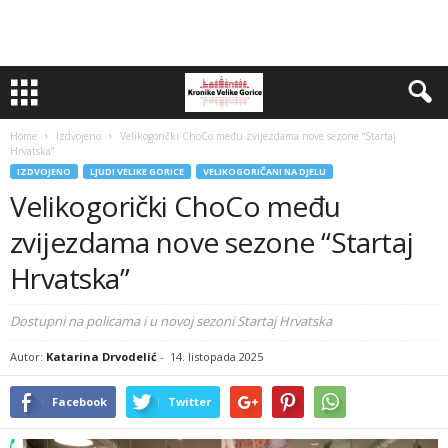
Home
Izdvojeno
Velikogorički ChoCo među zvijezdama nove sezone “Startaj
Hrvatska”
IZDVOJENO
LJUDI VELIKE GORICE
VELIKOGORIČANI NA DJELU
Velikogorički ChoCo među
zvijezdama nove sezone “Startaj
Hrvatska”
Dostupni na policama i u novoj sezoni Startaj Hrvatska
Autor:
Katarina Drvodelić
-
14. listopada 2025
Facebook
Twitter