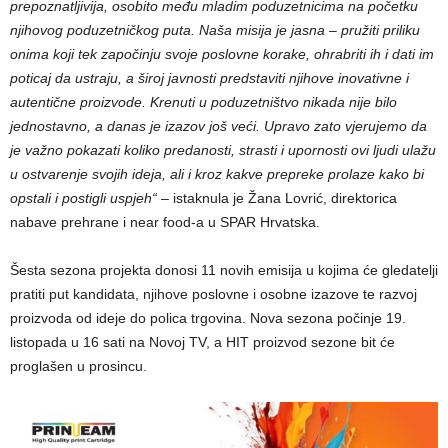
prepoznatljivija, osobito među mladim poduzetnicima na početku
njihovog poduzetničkog puta. Naša misija je jasna – pružiti priliku
onima koji tek započinju svoje poslovne korake, ohrabriti ih i dati im
poticaj da ustraju, a široj javnosti predstaviti njihove inovativne i
autentične proizvode. Krenuti u poduzetništvo nikada nije bilo
jednostavno, a danas je izazov još veći. Upravo zato vjerujemo da
je važno pokazati koliko predanosti, strasti i upornosti ovi ljudi ulažu
u ostvarenje svojih ideja, ali i kroz kakve prepreke prolaze kako bi
opstali i postigli uspjeh“
– istaknula je Žana Lovrić, direktorica
nabave prehrane i near food-a u SPAR Hrvatska.
Šesta sezona projekta donosi 11 novih emisija u kojima će gledatelji
pratiti put kandidata, njihove poslovne i osobne izazove te razvoj
proizvoda od ideje do polica trgovina. Nova sezona počinje 19.
listopada u 16 sati na Novoj TV, a HIT proizvod sezone bit će
proglašen u prosincu.