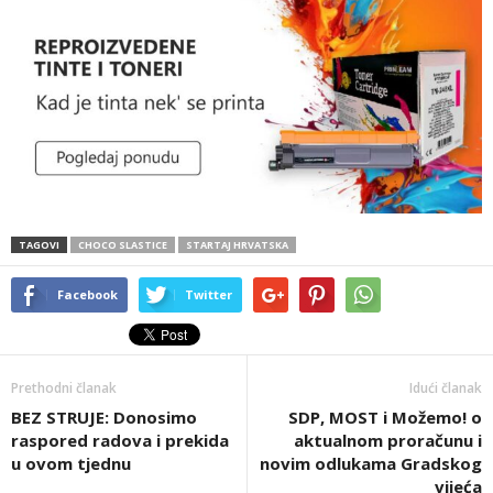
TAGOVI
CHOCO SLASTICE
STARTAJ HRVATSKA
Facebook
Twitter
Prethodni članak
Idući članak
BEZ STRUJE: Donosimo
SDP, MOST i Možemo! o
raspored radova i prekida
aktualnom proračunu i
u ovom tjednu
novim odlukama Gradskog
vijeća