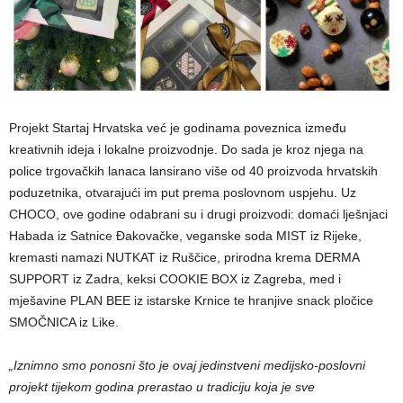
Projekt Startaj Hrvatska već je godinama poveznica između
kreativnih ideja i lokalne proizvodnje. Do sada je kroz njega na
police trgovačkih lanaca lansirano više od 40 proizvoda hrvatskih
poduzetnika, otvarajući im put prema poslovnom uspjehu. Uz
CHOCO, ove godine odabrani su i drugi proizvodi: domaći lješnjaci
Habada iz Satnice Đakovačke, veganske soda MIST iz Rijeke,
kremasti namazi NUTKAT iz Ruščice, prirodna krema DERMA
SUPPORT iz Zadra, keksi COOKIE BOX iz Zagreba, med i
mješavine PLAN BEE iz istarske Krnice te hranjive snack pločice
SMOČNICA iz Like.
„Iznimno smo ponosni što je ovaj jedinstveni medijsko-poslovni
projekt tijekom godina prerastao u tradiciju koja je sve