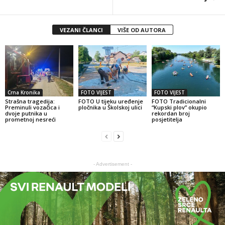
VEZANI ČLANCI
VIŠE OD AUTORA
Crna Kronika
FOTO VIJEST
FOTO VIJEST
Strašna tragedija:
FOTO U tijeku uređenje
FOTO Tradicionalni
Preminuli vozačica i
pločnika u Školskoj ulici
“Kupski plov” okupio
dvoje putnika u
rekordan broj
prometnoj nesreći
posjetitelja
- Advertisement -