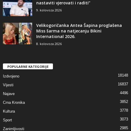
nastaviti vjerovati i raditi”
9. kolovoza 2026
Velikogoričanka Antea Šapina proglašena
Miss šarma na natjecanju Bikini
International 2026.
8. kolovoza 2026
POPULARNE KATEGORIJE
18148
Izdvojeno
16837
Vijesti
4496
Najave
3852
Crna Kronika
3778
Kultura
3073
Sport
2985
Zanimljivosti