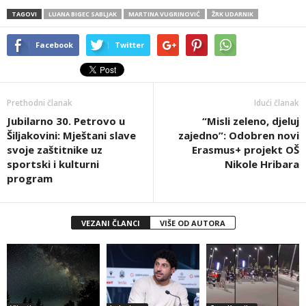
TAGOVI
LUANA BIGEC SABLJAK
MARTINA VUGRINOVIĆ
ŽRK UDARNIK
Facebook
Twitter
Prethodni članak
Idući članak
Jubilarno 30. Petrovo u
“Misli zeleno, djeluj
Šiljakovini: Mještani slave
zajedno”: Odobren novi
svoje zaštitnike uz
Erasmus+ projekt OŠ
sportski i kulturni
Nikole Hribara
program
VEZANI ČLANCI
VIŠE OD AUTORA