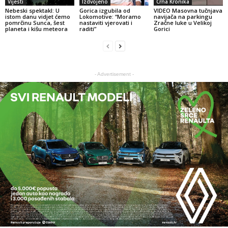
Vijesti
Izdvojeno
Crna Kronika
Nebeski spektakl: U
Gorica izgubila od
VIDEO Masovna tučnjava
istom danu vidjet ćemo
Lokomotive: “Moramo
navijača na parkingu
pomrčinu Sunca, šest
nastaviti vjerovati i
Zračne luke u Velikoj
planeta i kišu meteora
raditi”
Gorici
- Advertisement -