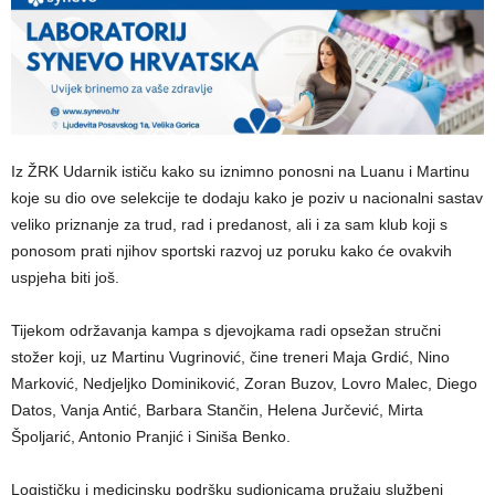
Iz ŽRK Udarnik ističu kako su iznimno ponosni na Luanu i Martinu
koje su dio ove selekcije te dodaju kako je poziv u nacionalni sastav
veliko priznanje za trud, rad i predanost, ali i za sam klub koji s
ponosom prati njihov sportski razvoj uz poruku kako će ovakvih
uspjeha biti još.
Tijekom održavanja kampa s djevojkama radi opsežan stručni
stožer koji, uz Martinu Vugrinović, čine treneri Maja Grdić, Nino
Marković, Nedjeljko Dominiković, Zoran Buzov, Lovro Malec, Diego
Datos, Vanja Antić, Barbara Stančin, Helena Jurčević, Mirta
Špoljarić, Antonio Pranjić i Siniša Benko.
Logističku i medicinsku podršku sudionicama pružaju službeni