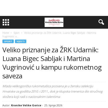
Home
Sport
Veliko priznanje za ŽRK Udarnik: Luana Bigec Sabljak i Martina
Vugrinović u...
SPORT
VIJESTI
Veliko priznanje za ŽRK Udarnik:
Luana Bigec Sabljak i Martina
Vugrinović u kampu rukometnog
saveza
Mlada velikogorička rukometašica pozvana je u žensku selekciju
Hrvatske za godišta 2010. i 2011., dok je klupska trenerica dio stručnog
stožera koji radi s nacionalnim talentima
Autor:
Kronike Velike Gorice
-
25. lipnja 2026