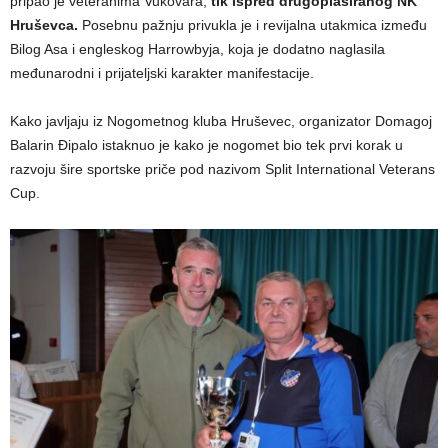
pripao je veteranima Vukovara,
tik ispred drugoplasiranog NK
Hruševca.
Posebnu pažnju privukla je i revijalna utakmica između
Bilog Asa i engleskog Harrowbyja, koja je dodatno naglasila
međunarodni i prijateljski karakter manifestacije.
Kako javljaju iz Nogometnog kluba Hruševec, organizator Domagoj
Balarin Đipalo istaknuo je kako je nogomet bio tek prvi korak u
razvoju šire sportske priče pod nazivom Split International Veterans
Cup.