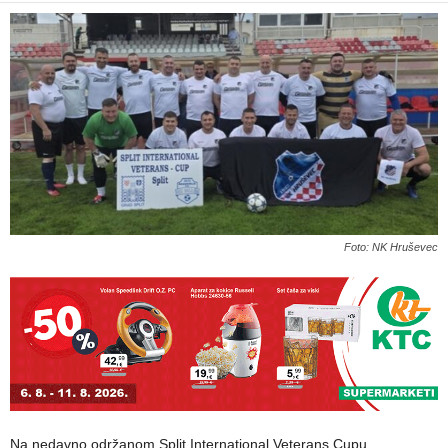
Foto: NK Hruševec
Na nedavno održanom Split International Veterans Cupu,