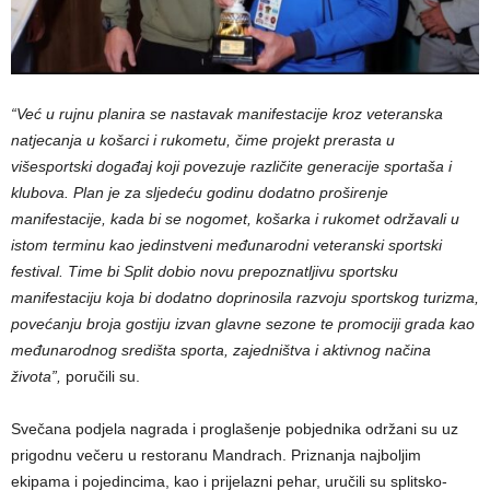
“Već u rujnu planira se nastavak manifestacije kroz veteranska
natjecanja u košarci i rukometu, čime projekt prerasta u
višesportski događaj koji povezuje različite generacije sportaša i
klubova. Plan je za sljedeću godinu dodatno proširenje
manifestacije, kada bi se nogomet, košarka i rukomet održavali u
istom terminu kao jedinstveni međunarodni veteranski sportski
festival. Time bi Split dobio novu prepoznatljivu sportsku
manifestaciju koja bi dodatno doprinosila razvoju sportskog turizma,
povećanju broja gostiju izvan glavne sezone te promociji grada kao
međunarodnog središta sporta, zajedništva i aktivnog načina
života”,
poručili su.
Svečana podjela nagrada i proglašenje pobjednika održani su uz
prigodnu večeru u restoranu Mandrach. Priznanja najboljim
ekipama i pojedincima, kao i prijelazni pehar, uručili su splitsko-