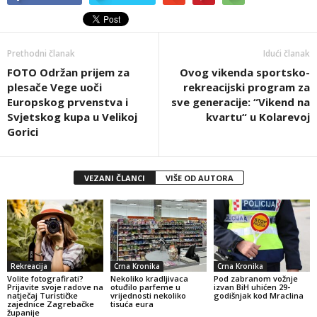
Prethodni članak
Idući članak
FOTO Održan prijem za
Ovog vikenda sportsko-
plesače Vege uoči
rekreacijski program za
Europskog prvenstva i
sve generacije: “Vikend na
Svjetskog kupa u Velikoj
kvartu“ u Kolarevoj
Gorici
VEZANI ČLANCI
VIŠE OD AUTORA
Rekreacija
Crna Kronika
Crna Kronika
Volite fotografirati?
Nekoliko kradljivaca
Pod zabranom vožnje
Prijavite svoje radove na
otuđilo parfeme u
izvan BiH uhićen 29-
natječaj Turističke
vrijednosti nekoliko
godišnjak kod Mraclina
zajednice Zagrebačke
tisuća eura
županije