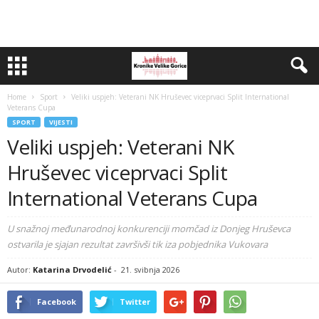
Home
Sport
Veliki uspjeh: Veterani NK Hruševec viceprvaci Split International
Veterans Cupa
SPORT
VIJESTI
Veliki uspjeh: Veterani NK
Hruševec viceprvaci Split
International Veterans Cupa
U snažnoj međunarodnoj konkurenciji momčad iz Donjeg Hruševca
ostvarila je sjajan rezultat završivši tik iza pobjednika Vukovara
Autor:
Katarina Drvodelić
-
21. svibnja 2026
Facebook
Twitter