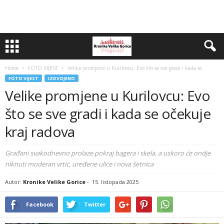
Home
FOTO VIJEST
Velike promjene u Kurilovcu: Evo što se sve gradi i kada se...
FOTO VIJEST
IZDVOJENO
Velike promjene u Kurilovcu: Evo
što se sve gradi i kada se očekuje
kraj radova
Građani svakodnevno prolaze pokraj bagera i skela, a uskoro će ondje
niknuti moderan vrtić, uređene ulice i nova šetnica
Autor:
Kronike Velike Gorice
-
15. listopada 2025
Facebook
Twitter