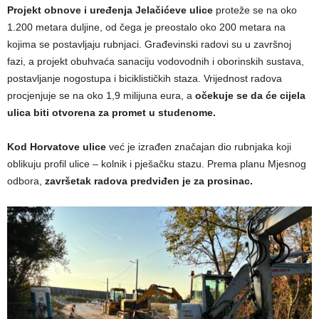
Projekt obnove i uređenja Jelačićeve ulice
proteže se na oko
1.200 metara duljine, od čega je preostalo oko 200 metara na
kojima se postavljaju rubnjaci. Građevinski radovi su u završnoj
fazi, a projekt obuhvaća sanaciju vodovodnih i oborinskih sustava,
postavljanje nogostupa i biciklističkih staza. Vrijednost radova
procjenjuje se na oko 1,9 milijuna eura, a
očekuje se da će cijela
ulica biti otvorena za promet u studenome.
Kod Horvatove ulice
već je izrađen značajan dio rubnjaka koji
oblikuju profil ulice – kolnik i pješačku stazu. Prema planu Mjesnog
odbora,
završetak radova predviđen je za prosinac.