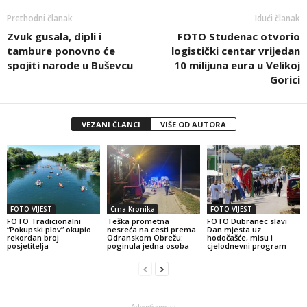
Prethodni članak
Idući članak
Zvuk gusala, dipli i
FOTO Studenac otvorio
tambure ponovno će
logistički centar vrijedan
spojiti narode u Buševcu
10 milijuna eura u Velikoj
Gorici
VEZANI ČLANCI
VIŠE OD AUTORA
FOTO VIJEST
Crna Kronika
FOTO VIJEST
FOTO Tradicionalni
Teška prometna
FOTO Dubranec slavi
“Pokupski plov” okupio
nesreća na cesti prema
Dan mjesta uz
rekordan broj
Odranskom Obrežu:
hodočašće, misu i
posjetitelja
poginula jedna osoba
cjelodnevni program
- Advertisement -