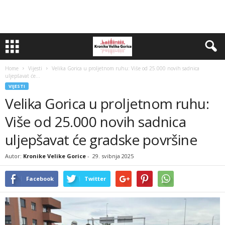
Home
Vijesti
Velika Gorica u proljetnom ruhu: Više od 25.000 novih sadnica
uljepšavat će...
VIJESTI
Velika Gorica u proljetnom ruhu:
Više od 25.000 novih sadnica
uljepšavat će gradske površine
Autor:
Kronike Velike Gorice
-
29. svibnja 2025
Facebook
Twitter