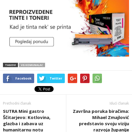
TAGOVI
VG KOMUNALAC
Facebook
Twitter
Prethodni članak
Idući članak
SUTRA Mini gastro
Završna poruka biračima:
Ščitarjevo: Kotlovina,
Mihael Zmajlović
glazba i zabava uz
predstavio svoju viziju
humanitarnu notu
razvoja županije