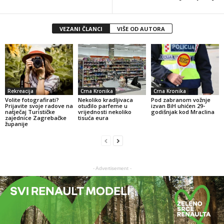
VEZANI ČLANCI
VIŠE OD AUTORA
Rekreacija
Crna Kronika
Crna Kronika
Volite fotografirati?
Nekoliko kradljivaca
Pod zabranom vožnje
Prijavite svoje radove na
otuđilo parfeme u
izvan BiH uhićen 29-
natječaj Turističke
vrijednosti nekoliko
godišnjak kod Mraclina
zajednice Zagrebačke
tisuća eura
županije
- Advertisement -