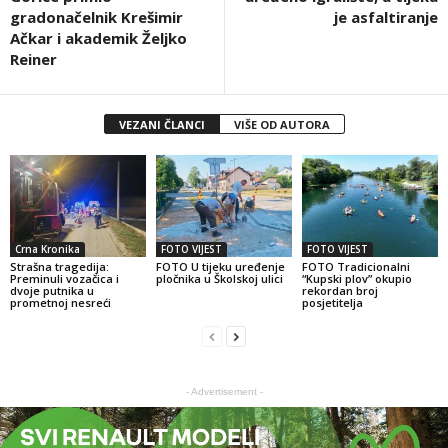
gradonačelnik Krešimir
je asfaltiranje
Ačkar i akademik Željko
Reiner
VEZANI ČLANCI
VIŠE OD AUTORA
Crna Kronika
FOTO VIJEST
FOTO VIJEST
Strašna tragedija:
FOTO U tijeku uređenje
FOTO Tradicionalni
Preminuli vozačica i
pločnika u Školskoj ulici
“Kupski plov” okupio
dvoje putnika u
rekordan broj
prometnoj nesreći
posjetitelja
- Advertisement -