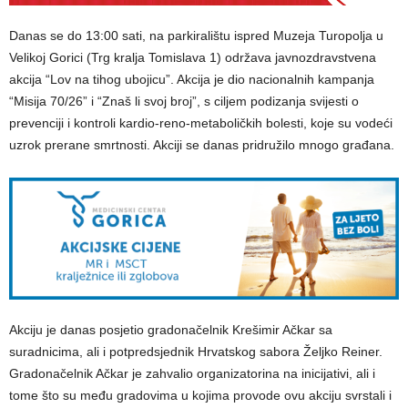
Danas se do 13:00 sati, na parkiralištu ispred Muzeja Turopolja u
Velikoj Gorici (Trg kralja Tomislava 1) održava javnozdravstvena
akcija “Lov na tihog ubojicu”. Akcija je dio nacionalnih kampanja
“Misija 70/26” i “Znaš li svoj broj”, s ciljem podizanja svijesti o
prevenciji i kontroli kardio-reno-metaboličkih bolesti, koje su vodeći
uzrok prerane smrtnosti. Akciji se danas pridružilo mnogo građana.
Akciju je danas posjetio gradonačelnik Krešimir Ačkar sa
suradnicima, ali i potpredsjednik Hrvatskog sabora Željko Reiner.
Gradonačelnik Ačkar je zahvalio organizatorina na inicijativi, ali i
tome što su među gradovima u kojima provode ovu akciju svrstali i