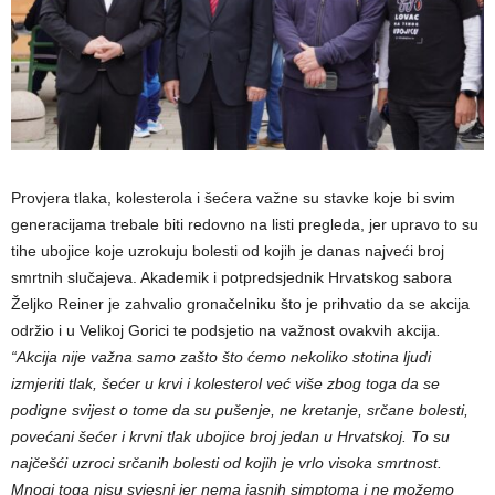
Provjera tlaka, kolesterola i šećera važne su stavke koje bi svim
generacijama trebale biti redovno na listi pregleda, jer upravo to su
tihe ubojice koje uzrokuju bolesti od kojih je danas najveći broj
smrtnih slučajeva. Akademik i potpredsjednik Hrvatskog sabora
Željko Reiner je zahvalio gronačelniku što je prihvatio da se akcija
održio i u Velikoj Gorici te podsjetio na važnost ovakvih akcija
.
“Akcija nije važna samo zašto što ćemo nekoliko stotina ljudi
izmjeriti tlak, šećer u krvi i kolesterol već više zbog toga da se
podigne svijest o tome da su pušenje, ne kretanje, srčane bolesti,
povećani šećer i krvni tlak ubojice broj jedan u Hrvatskoj. To su
najčešći uzroci srčanih bolesti od kojih je vrlo visoka smrtnost.
Mnogi toga nisu svjesni jer nema jasnih simptoma i ne možemo