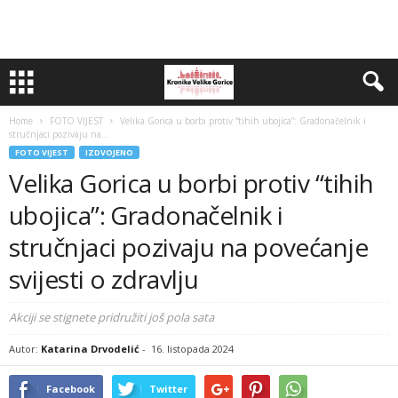
Home
FOTO VIJEST
Velika Gorica u borbi protiv “tihih ubojica”: Gradonačelnik i
stručnjaci pozivaju na...
FOTO VIJEST
IZDVOJENO
Velika Gorica u borbi protiv “tihih
ubojica”: Gradonačelnik i
stručnjaci pozivaju na povećanje
svijesti o zdravlju
Akciji se stignete pridružiti još pola sata
Autor:
Katarina Drvodelić
-
16. listopada 2024
Facebook
Twitter