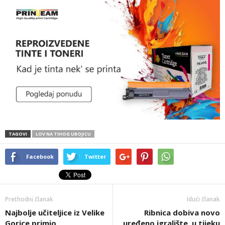
TAGOVI
LOV NA TIHOG UBOJICU
Facebook
Twitter
Prethodni članak
Idući članak
Najbolje učiteljice iz Velike
Ribnica dobiva novo
Gorice primio
uređeno igralište, u tijeku