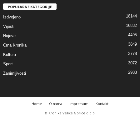
POPULARNE KATEGORIJE
18144
Izdvojeno
16832
Vijesti
4495
Najave
3849
Crna Kronika
3778
Kultura
3072
Sport
2983
Zanimljivosti
Home
O nama
Impressum
Kontakt
© Kronike Velike Gorice d.o.o.