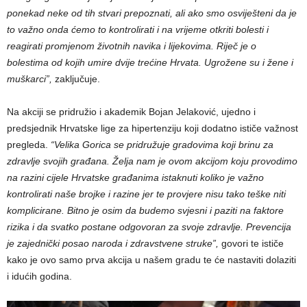
ponekad neke od tih stvari prepoznati, ali ako smo osviješteni da je
to važno onda ćemo to kontrolirati i na vrijeme otkriti bolesti i
reagirati promjenom životnih navika i lijekovima. Riječ je o
bolestima od kojih umire dvije trećine Hrvata. Ugrožene su i žene i
muškarci”,
zaključuje.
Na akciji se pridružio i akademik Bojan Jelaković, ujedno i
predsjednik Hrvatske lige za hipertenziju koji dodatno ističe važnost
pregleda.
“Velika Gorica se pridružuje gradovima koji brinu za
zdravlje svojih građana. Želja nam je ovom akcijom koju provodimo
na razini cijele Hrvatske građanima istaknuti koliko je važno
kontrolirati naše brojke i razine jer te provjere nisu tako teške niti
komplicirane. Bitno je osim da budemo svjesni i paziti na faktore
rizika i da svatko postane odgovoran za svoje zdravlje. Prevencija
je zajednički posao naroda i zdravstvene struke”,
govori te ističe
kako je ovo samo prva akcija u našem gradu te će nastaviti dolaziti
i idućih godina.