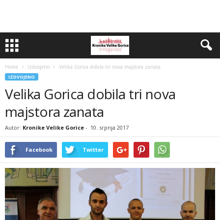
Home
Izdvojeno
Velika Gorica dobila tri nova majstora zanata
IZDVOJENO
Velika Gorica dobila tri nova
majstora zanata
Autor:
Kronike Velike Gorice
-
10. srpnja 2017
Facebook
Twitter