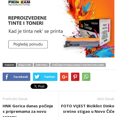
TAGOVI
MAJSTORI
OBRTNICI
SVEČANA PODJELA MAJSTORSKIH DIPLOMA
Facebook
Twitter
Prethodni članak
Idući članak
HNK Gorica danas počinje
FOTO VIJEST Biciklist Dinko
s pripremama za novu
sretno stigao u Novo Čiče
sezonu