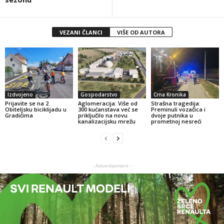
VEZANI ČLANCI
VIŠE OD AUTORA
Izdvojeno
Gospodarstvo
Crna Kronika
Prijavite se na 2.
Aglomeracija: Više od
Strašna tragedija:
Obiteljsku biciklijadu u
300 kućanstava već se
Preminuli vozačica i
Gradićima
priključilo na novu
dvoje putnika u
kanalizacijsku mrežu
prometnoj nesreći
- Advertisement -