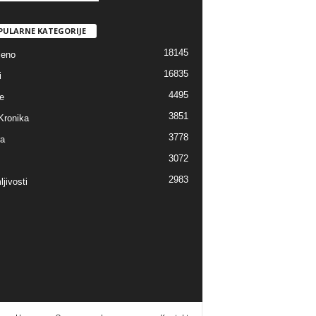
PULARNE KATEGORIJE
18145
jeno
16835
i
4495
e
3851
Kronika
3778
ra
3072
2983
jivosti