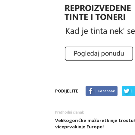
PODIJELITE
Facebook
Prethodni članak
Velikogoričke mažoretkinje trostu
viceprvakinje Europe!