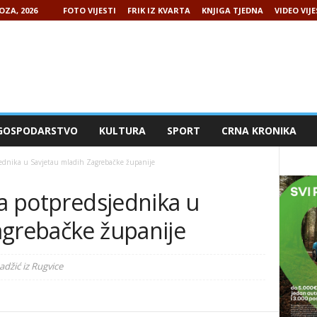
OZA, 2026
FOTO VIJESTI
FRIK IZ KVARTA
KNJIGA TJEDNA
VIDEO VIJE
GOSPODARSTVO
KULTURA
SPORT
CRNA KRONIKA
sjednika u Savjetau mladih Zagrebačke županije
la potpredsjednika u
agrebačke županije
adžić iz Rugvice