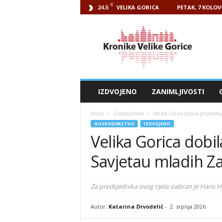
C
VELIKA GORICA
PETAK, 7 KOLOV
24.5
Kronike
Velike
Gorice
IZDVOJENO
ZANIMLJIVOSTI
Home
Gospodarstvo
Velika Gorica dobila potpred
GOSPODARSTVO
IZDVOJENO
Velika Gorica dobi
Savjetau mladih Z
Za predsjednika ovog tijela izabran je Haris H
Autor:
Katarina Drvodelić
-
2. srpnja 2026