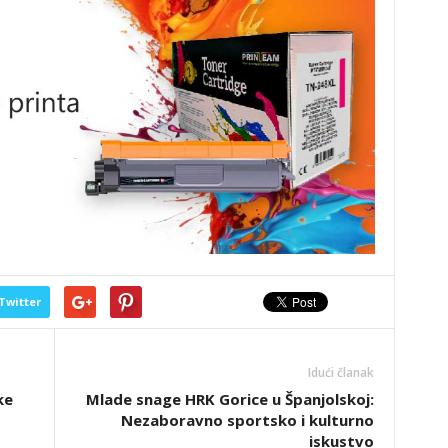
Twitter
Idući članak
ke
Mlade snage HRK Gorice u Španjolskoj:
Nezaboravno sportsko i kulturno
iskustvo