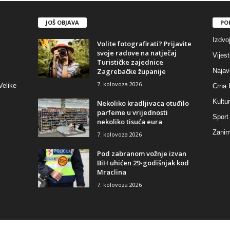
JOŠ OBJAVA
PO
Izdvo
Volite fotografirati? Prijavite
svoje radove na natječaj
Vijest
Turističke zajednice
Zagrebačke županije
Najav
7. kolovoza 2026
Velike
Crna 
Kultu
Nekoliko kradljivaca otuđilo
parfeme u vrijednosti
Sport
nekoliko tisuća eura
Zaniml
7. kolovoza 2026
Pod zabranom vožnje izvan
BiH uhićen 29-godišnjak kod
Mraclina
7. kolovoza 2026