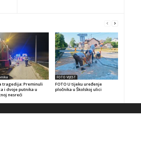
onika
FOTO VIJEST
 tragedija: Preminuli
FOTO U tijeku uređenje
a i dvoje putnika u
pločnika u Školskoj ulici
noj nesreći