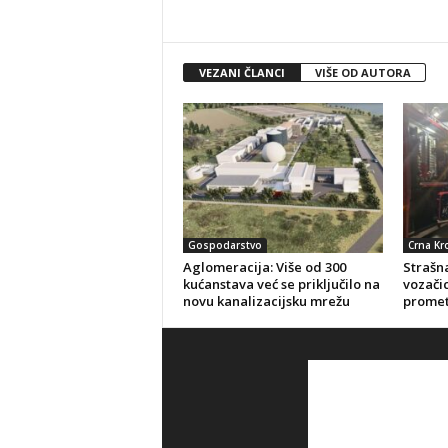
VEZANI ČLANCI
VIŠE OD AUTORA
Gospodarstvo
Crna Kr
Aglomeracija: Više od 300
Strašna
kućanstava već se priključilo na
vozačic
novu kanalizacijsku mrežu
promet