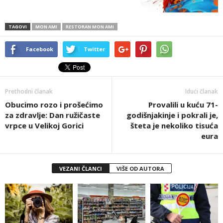
TAGOVI
MON AMI
RESTORAN MON AMI
Facebook
Twitter
Prethodni članak
Idući članak
Obucimo rozo i prošećimo
Provalili u kuću 71-
za zdravlje: Dan ružičaste
godišnjakinje i pokrali je,
vrpce u Velikoj Gorici
šteta je nekoliko tisuća
eura
VEZANI ČLANCI
VIŠE OD AUTORA