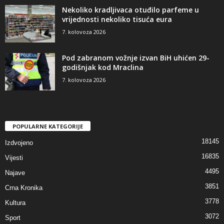
Nekoliko kradljivaca otuđilo parfeme u
vrijednosti nekoliko tisuća eura
7. kolovoza 2026
Pod zabranom vožnje izvan BiH uhićen 29-
godišnjak kod Mraclina
7. kolovoza 2026
POPULARNE KATEGORIJE
18145
Izdvojeno
16835
Vijesti
4495
Najave
3851
Crna Kronika
3778
Kultura
3072
Sport