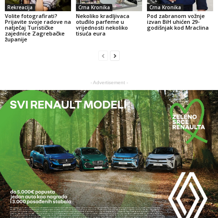
Rekreacija
Crna Kronika
Crna Kronika
Volite fotografirati?
Nekoliko kradljivaca
Pod zabranom vožnje
Prijavite svoje radove na
otuđilo parfeme u
izvan BiH uhićen 29-
natječaj Turističke
vrijednosti nekoliko
godišnjak kod Mraclina
zajednice Zagrebačke
tisuća eura
županije
- Advertisement -