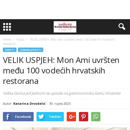
Home
Vijesti
VELIK USPJEH: Mon Ami uvršten među 100 vodećih hrvatskih
restorana
VIJESTI
ZANIMLJIVOSTI
VELIK USPJEH: Mon Ami uvršten
među 100 vodećih hrvatskih
restorana
Velika Gorica još jednom se upisala na gastronomsku kartu Hrvatske
Autor:
Katarina Drvodelić
-
30. rujna 2025
Facebook
Twitter