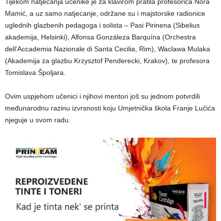
Tijekom natjecanja učenike je za klavirom pratila profesorica Nora
Mamić, a uz samo natjecanje, održane su i majstorske radionice
uglednih glazbenih pedagoga i solista – Pasi Pirinena (Sibelius
akademija, Helsinki), Alfonsa Gonzáleza Barquína (Orchestra
dell’Accademia Nazionale di Santa Cecilia, Rim), Waclawa Mulaka
(Akademija za glazbu Krzysztof Penderecki, Krakov), te profesora
Tomislava Špoljara.
Ovim uspjehom učenici i njihovi mentori još su jednom potvrdili
međunarodnu razinu izvrsnosti koju Umjetnička škola Franje Lučića
njeguje u svom radu.