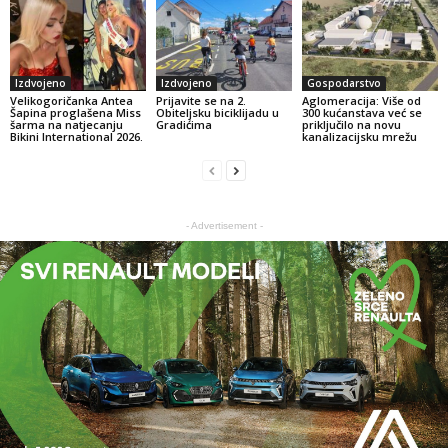
Izdvojeno
Izdvojeno
Gospodarstvo
Velikogoričanka Antea
Prijavite se na 2.
Aglomeracija: Više od
Šapina proglašena Miss
Obiteljsku biciklijadu u
300 kućanstava već se
šarma na natjecanju
Gradićima
priključilo na novu
Bikini International 2026.
kanalizacijsku mrežu
- Advertisement -