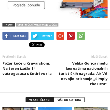
TAGOVI
UMJETNIČKA ŠKOLA FRANJE LUČIĆA
Facebook
Twitter
Prethodni članak
Idući članak
Požar kuće u Kravarskom:
Velika Gorica među
Na teren izašlo 14
laureatima nacionalnih
vatrogasaca s četiri vozila
turističkih nagrada: Air VG
osvojio priznanje „Simply
the Best“
VEZANI ČLANCI
VIŠE OD AUTORA