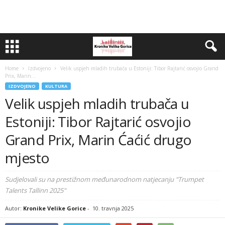
Home
Izdvojeno
Velik uspjeh mladih trubača u Estoniji: Tibor Rajtarić osvojio Grand
Prix, Marin...
IZDVOJENO
KULTURA
Velik uspjeh mladih trubača u
Estoniji: Tibor Rajtarić osvojio
Grand Prix, Marin Ćaćić drugo
mjesto
Sudjelovali su na prestižnom međunarodnom natjecanju "Trumpet
Talents Tallinn 2025"
Autor:
Kronike Velike Gorice
-
10. travnja 2025