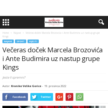
Home
Najave
Večeras doček Marcela Brozovića i Ante Budimira uz nastup grupe
Kings
NAJAVE
SPORT
VIJESTI
Večeras doček Marcela Brozovića
i Ante Budimira uz nastup grupe
Kings
Jeste li spremni?
Autor:
Kronike Velike Gorice
-
19. prosinca 2022
Facebook
Twitter