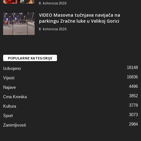
8. kolovoza 2026
VIDEO Masovna tučnjava navijača na
parkingu Zračne luke u Velikoj Gorici
8. kolovoza 2026
POPULARNE KATEGORIJE
18148
Izdvojeno
16836
Vijesti
4496
Najave
3852
Crna Kronika
3778
Kultura
3073
Sport
2984
Zanimljivosti