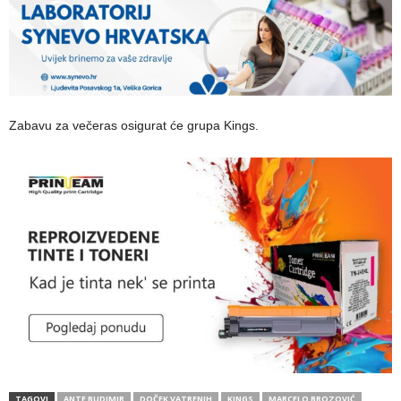
Zabavu za večeras osigurat će grupa Kings.
TAGOVI
ANTE BUDIMIR
DOČEK VATRENIH
KINGS
MARCELO BROZOVIĆ