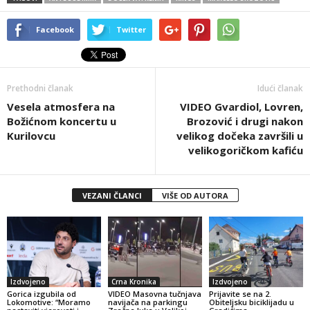
Facebook
Twitter
Prethodni članak
Idući članak
Vesela atmosfera na
VIDEO Gvardiol, Lovren,
Božićnom koncertu u
Brozović i drugi nakon
Kurilovcu
velikog dočeka završili u
velikogoričkom kafiću
VEZANI ČLANCI
VIŠE OD AUTORA
Izdvojeno
Crna Kronika
Izdvojeno
Gorica izgubila od
VIDEO Masovna tučnjava
Prijavite se na 2.
Lokomotive: “Moramo
navijača na parkingu
Obiteljsku biciklijadu u