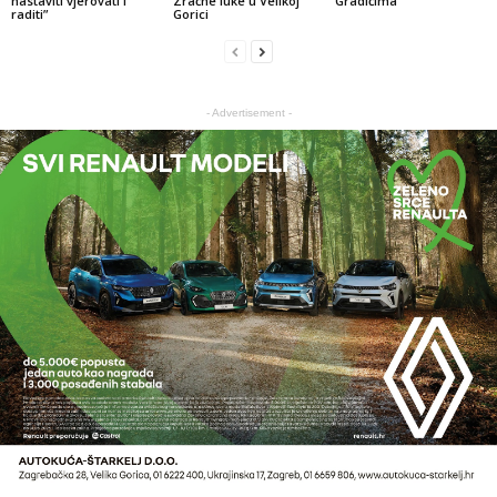
nastaviti vjerovati i
Zračne luke u Velikoj
Gradićima
raditi”
Gorici
- Advertisement -