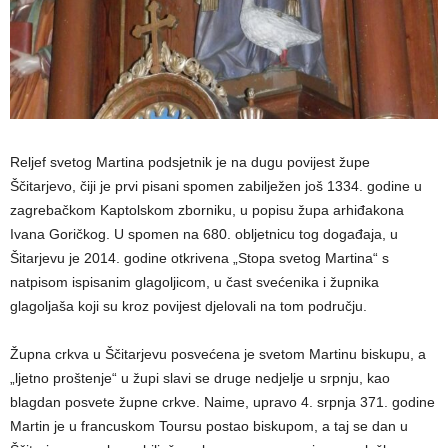
Reljef svetog Martina podsjetnik je na dugu povijest župe
Ščitarjevo, čiji je prvi pisani spomen zabilježen još 1334. godine u
zagrebačkom Kaptolskom zborniku, u popisu župa arhiđakona
Ivana Goričkog. U spomen na 680. obljetnicu tog događaja, u
Šitarjevu je 2014. godine otkrivena „Stopa svetog Martina“ s
natpisom ispisanim glagoljicom, u čast svećenika i župnika
glagoljaša koji su kroz povijest djelovali na tom području.
Župna crkva u Ščitarjevu posvećena je svetom Martinu biskupu, a
„ljetno proštenje“ u župi slavi se druge nedjelje u srpnju, kao
blagdan posvete župne crkve. Naime, upravo 4. srpnja 371. godine
Martin je u francuskom Toursu postao biskupom, a taj se dan u