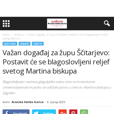
Home
Kultura
Važan događaj za župu Ščitarjevo: Postavit će se blagoslovljeni reljef
svetog Martina...
KULTURA
NAJAVE
VIJESTI
Važan događaj za župu Ščitarjevo:
Postavit će se blagoslovljeni reljef
svetog Martina biskupa
Blagoslivljanje i svečana glagoljaška sveta misa na hrvatskome
crkvenoslavenskom jeziku se održalo jutros u crkvi sv. Martina biskupa u
Zagrebu
Autor:
Kronike Velike Gorice
-
4. srpnja 2025
Facebook
Twitter