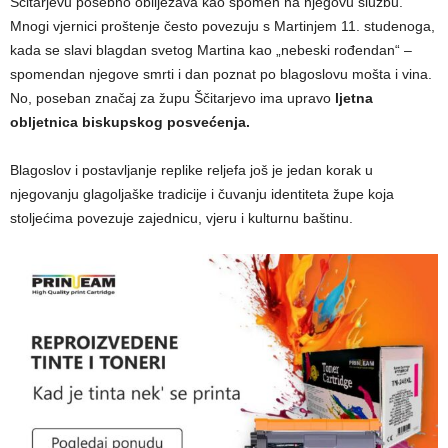
Ščitarjevu posebno obilježava kao spomen na njegovu službu.
Mnogi vjernici proštenje često povezuju s Martinjem 11. studenoga,
kada se slavi blagdan svetog Martina kao „nebeski rođendan“ –
spomendan njegove smrti i dan poznat po blagoslovu mošta i vina.
No, poseban značaj za župu Ščitarjevo ima upravo
ljetna
obljetnica biskupskog posvećenja.
Blagoslov i postavljanje replike reljefa još je jedan korak u
njegovanju glagoljaške tradicije i čuvanju identiteta župe koja
stoljećima povezuje zajednicu, vjeru i kulturnu baštinu.