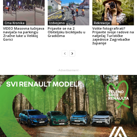
Crna Kronika
Izdvojeno
Rekreacija
VIDEO Masovna tučnjava
Prijavite se na 2.
Volite fotografirati?
navijača na parkingu
Obiteljsku biciklijadu u
Prijavite svoje radove na
Zračne luke u Velikoj
Gradićima
natječaj Turističke
Gorici
zajednice Zagrebačke
županije
- Advertisement -