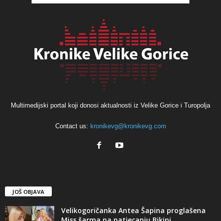
Multimedijski portal koji donosi aktualnosti iz Velike Gorice i Turopolja
Contact us:
kronikevg@kronikevg.com
JOŠ OBJAVA
Velikogoričanka Antea Šapina proglašena
Miss šarma na natjecanju Bikini