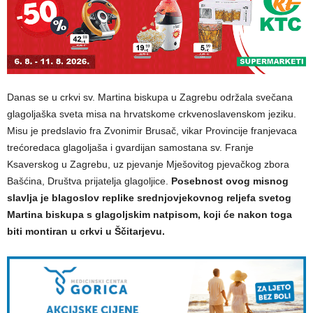
Danas se u crkvi sv. Martina biskupa u Zagrebu održala svečana
glagoljaška sveta misa na hrvatskome crkvenoslavenskom jeziku.
Misu je predslavio fra Zvonimir Brusač, vikar Provincije franjevaca
trećoredaca glagoljaša i gvardijan samostana sv. Franje
Ksaverskog u Zagrebu, uz pjevanje Mješovitog pjevačkog zbora
Bašćina, Društva prijatelja glagoljice.
Posebnost ovog misnog
slavlja je blagoslov replike srednjovjekovnog reljefa svetog
Martina biskupa s glagoljskim natpisom, koji će nakon toga
biti montiran u crkvi u Ščitarjevu.