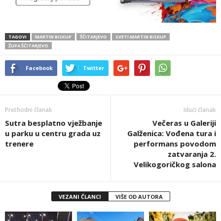
TAGOVI
MARTIN BISKUP
ŠČITARJEVO
SVETI MARTIN BISKUP
ŽUPA ŠĆITARJEVO
Facebook
Twitter
Prethodni članak
Idući članak
Sutra besplatno vježbanje
Večeras u Galeriji
u parku u centru grada uz
Galženica: Vođena tura i
trenere
performans povodom
zatvaranja 2.
Velikogoričkog salona
VEZANI ČLANCI
VIŠE OD AUTORA