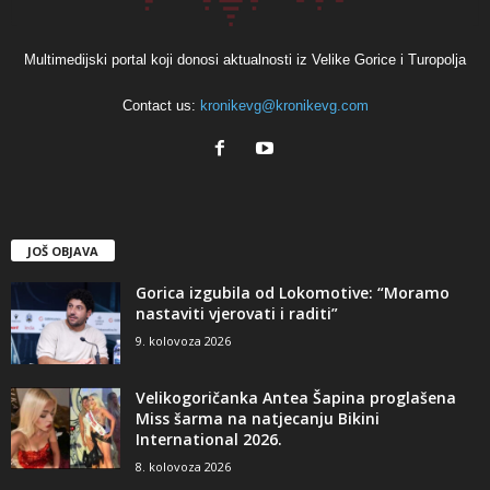
Multimedijski portal koji donosi aktualnosti iz Velike Gorice i Turopolja
Contact us:
kronikevg@kronikevg.com
JOŠ OBJAVA
Gorica izgubila od Lokomotive: “Moramo
nastaviti vjerovati i raditi”
9. kolovoza 2026
Velikogoričanka Antea Šapina proglašena
Miss šarma na natjecanju Bikini
International 2026.
8. kolovoza 2026