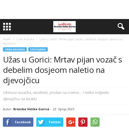
Home
Crna Kronika
Užas u Gorici: Mrtav pijan vozač s debelim dosjeom naletio na
djevojčicu
CRNA KRONIKA
IZDVOJENO
Užas u Gorici: Mrtav pijan vozač s
debelim dosjeom naletio na
djevojčicu
Ukinuta vozačka, recidivist, prošao na crveno... I teško ozlijedio
djevojčicu na biciklu
Autor:
Kronike Velike Gorice
-
22. lipnja 2025
Facebook
Twitter