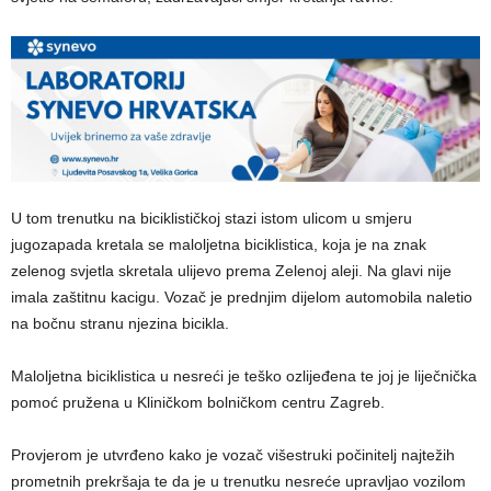
U tom trenutku na biciklističkoj stazi istom ulicom u smjeru
jugozapada kretala se maloljetna biciklistica, koja je na znak
zelenog svjetla skretala ulijevo prema Zelenoj aleji. Na glavi nije
imala zaštitnu kacigu. Vozač je prednjim dijelom automobila naletio
na bočnu stranu njezina bicikla.
Maloljetna biciklistica u nesreći je teško ozlijeđena te joj je liječnička
pomoć pružena u Kliničkom bolničkom centru Zagreb.
Provjerom je utvrđeno kako je vozač višestruki počinitelj najtežih
prometnih prekršaja te da je u trenutku nesreće upravljao vozilom