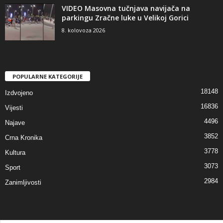
VIDEO Masovna tučnjava navijača na
parkingu Zračne luke u Velikoj Gorici
8. kolovoza 2026
POPULARNE KATEGORIJE
18148
Izdvojeno
16836
Vijesti
4496
Najave
3852
Crna Kronika
3778
Kultura
3073
Sport
2984
Zanimljivosti