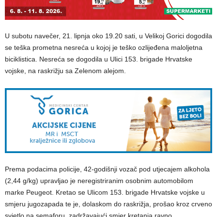
U subotu navečer, 21. lipnja oko 19.20 sati, u Velikoj Gorici dogodila
se teška prometna nesreća u kojoj je teško ozlijeđena maloljetna
biciklistica. Nesreća se dogodila u Ulici 153. brigade Hrvatske
vojske, na raskrižju sa Zelenom alejom.
Prema podacima policije, 42-godišnji vozač pod utjecajem alkohola
(2,44 g/kg) upravljao je neregistriranim osobnim automobilom
marke Peugeot. Kretao se Ulicom 153. brigade Hrvatske vojske u
smjeru jugozapada te je, dolaskom do raskrižja, prošao kroz crveno
svjetlo na semaforu, zadržavajući smjer kretanja ravno.