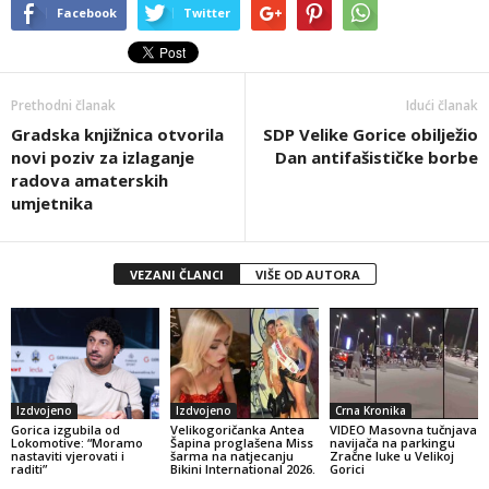
Facebook
Twitter
Prethodni članak
Idući članak
Gradska knjižnica otvorila
SDP Velike Gorice obilježio
novi poziv za izlaganje
Dan antifašističke borbe
radova amaterskih
umjetnika
VEZANI ČLANCI
VIŠE OD AUTORA
Izdvojeno
Izdvojeno
Crna Kronika
Gorica izgubila od
Velikogoričanka Antea
VIDEO Masovna tučnjava
Lokomotive: “Moramo
Šapina proglašena Miss
navijača na parkingu
nastaviti vjerovati i
šarma na natjecanju
Zračne luke u Velikoj
raditi”
Bikini International 2026.
Gorici