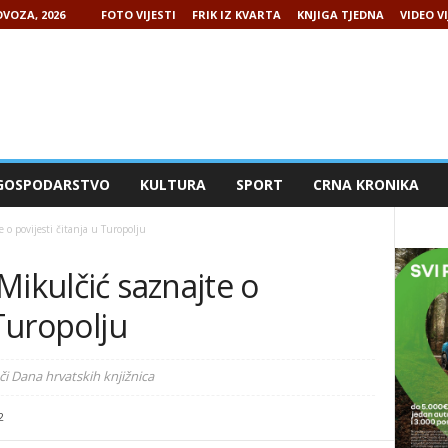
VOZA, 2026
FOTO VIJESTI
FRIK IZ KVARTA
KNJIGA TJEDNA
VIDEO VI
GOSPODARSTVO
KULTURA
SPORT
CRNA KRONIKA
o povijesti čitanja u Turopolju
Mikulčić saznajte o
 Turopolju
i Dana hrvatskih knjižnica
2