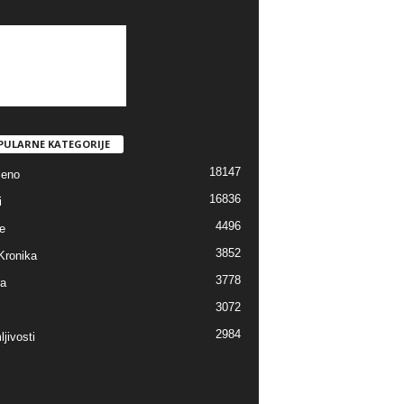
PULARNE KATEGORIJE
18147
jeno
16836
i
4496
e
3852
Kronika
3778
ra
3072
2984
jivosti