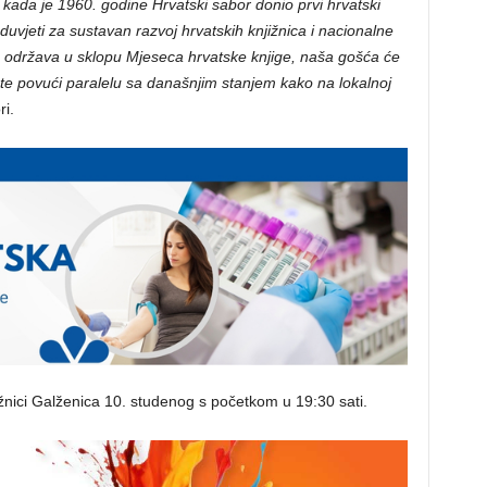
ada je 1960. godine Hrvatski sabor donio prvi hrvatski
duvjeti za sustavan razvoj hrvatskih knjižnica i nacionalne
e održava u sklopu Mjeseca hrvatske knjige, naša gošća će
u te povući paralelu sa današnjim stanjem kako na lokalnoj
ri.
žnici Galženica 10. studenog s početkom u 19:30 sati.