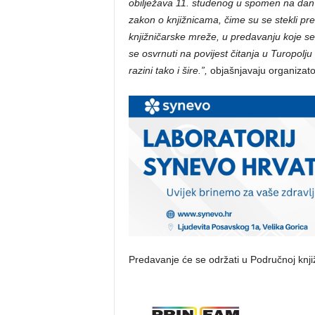
obilježava 11. studenog u spomen na dan k
zakon o knjižnicama, čime su se stekli pre
knjižničarske mreže, u predavanju koje s
se osvrnuti na povijest čitanja u Turopolj
razini tako i šire.”,
objašnjavaju organizato
Predavanje će se održati u Područnoj knji