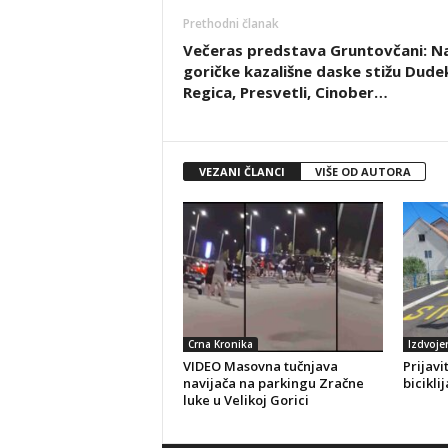
Prethodni članak
Večeras predstava Gruntovčani: N
goričke kazališne daske stižu Dude
Regica, Presvetli, Cinober…
VEZANI ČLANCI
VIŠE OD AUTORA
Crna Kronika
Izdvoje
VIDEO Masovna tučnjava
Prijavi
navijača na parkingu Zračne
bicikli
luke u Velikoj Gorici