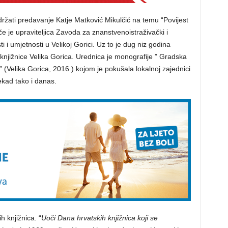
ržati predavanje Katje Matković Mikulčić na temu “Povijest
če je upraviteljica Zavoda za znanstvenoistraživački i
 i umjetnosti u Velikoj Gorici. Uz to je dug niz godina
knjižnice Velika Gorica. Urednica je monografije ” Gradska
i” (Velika Gorica, 2016.) kojom je pokušala lokalnoj zajednici
ekad tako i danas.
 knjižnica. “
Uoči Dana hrvatskih knjižnica koji se