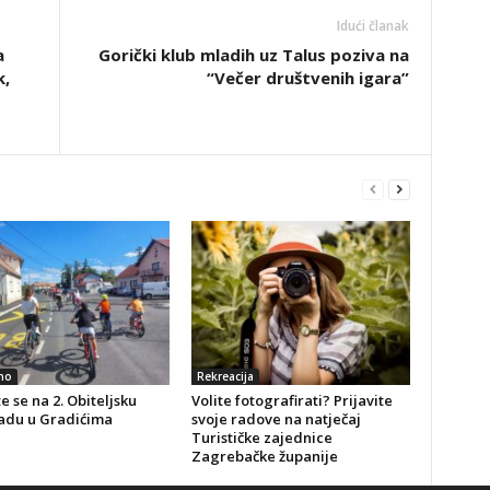
Idući članak
a
Gorički klub mladih uz Talus poziva na
k,
“Večer društvenih igara”
no
Rekreacija
te se na 2. Obiteljsku
Volite fotografirati? Prijavite
jadu u Gradićima
svoje radove na natječaj
Turističke zajednice
Zagrebačke županije