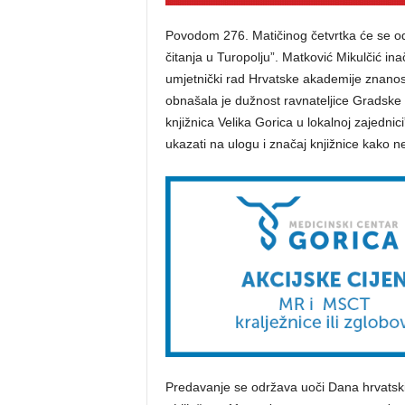
Povodom 276. Matičinog četvrtka će se od
čitanja u Turopolju”. Matković Mikulčić ina
umjetnički rad Hrvatske akademije znanosti
obnašala je dužnost ravnateljice Gradske 
knjižnica Velika Gorica u lokalnoj zajednic
ukazati na ulogu i značaj knjižnice kako n
Predavanje se održava uoči Dana hrvatskih