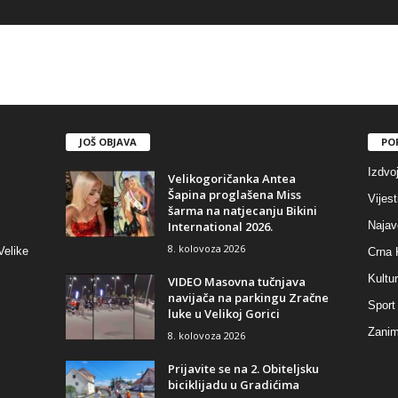
JOŠ OBJAVA
PO
Izdvo
Velikogoričanka Antea
Šapina proglašena Miss
Vijest
šarma na natjecanju Bikini
International 2026.
Najav
8. kolovoza 2026
Velike
Crna 
Kultu
VIDEO Masovna tučnjava
navijača na parkingu Zračne
Sport
luke u Velikoj Gorici
Zaniml
8. kolovoza 2026
Prijavite se na 2. Obiteljsku
biciklijadu u Gradićima