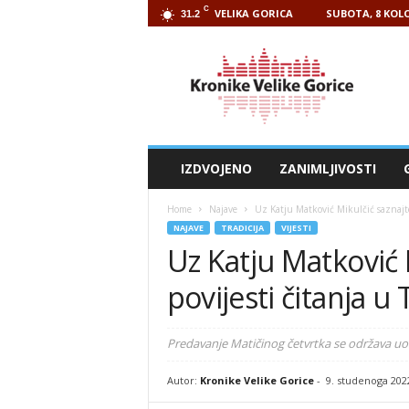
C
VELIKA GORICA
SUBOTA, 8 KOLO
31.2
Kronike
Velike
Gorice
IZDVOJENO
ZANIMLJIVOSTI
Home
Najave
Uz Katju Matković Mikulčić saznajte 
NAJAVE
TRADICIJA
VIJESTI
Uz Katju Matković 
povijesti čitanja u
Predavanje Matičinog četvrtka se održava uoč
Autor:
Kronike Velike Gorice
-
9. studenoga 202