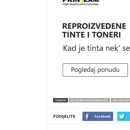
TAGOVI
KATJA MATKOVIĆ MIKULČIĆ
MATIČIN ČE
PODIJELITE
Facebook