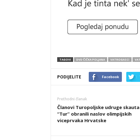
TAGOVI
DVD ČIČKA POLJANA
VATROGASCI
VA
PODIJELITE
Facebook
Prethodni članak
Članovi Turopoljske udruge skauta
“Tur” obranili naslov olimpijskih
viceprvaka Hrvatske