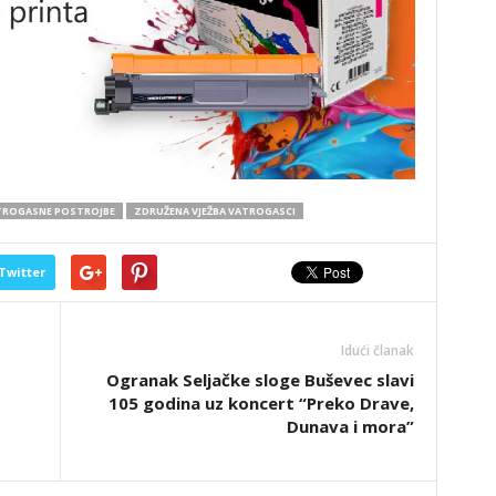
TROGASNE POSTROJBE
ZDRUŽENA VJEŽBA VATROGASCI
Twitter
Idući članak
Ogranak Seljačke sloge Buševec slavi
105 godina uz koncert “Preko Drave,
Dunava i mora”