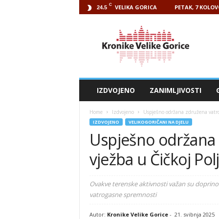
C
VELIKA GORICA
PETAK, 7 KOLOV
24.5
Kronike
Velike
Gorice
IZDVOJENO
ZANIMLJIVOSTI
Home
Izdvojeno
Uspješno održana združena vatrog
IZDVOJENO
VELIKOGORIČANI NA DJELU
Uspješno održana 
vježba u Čičkoj Pol
Ovakve terenske aktivnosti važan su doprinos
vatrogasne spremnosti
Autor:
Kronike Velike Gorice
-
21. svibnja 2025