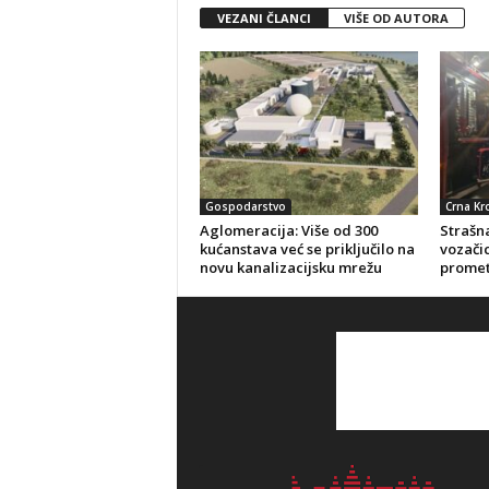
VEZANI ČLANCI
VIŠE OD AUTORA
Gospodarstvo
Crna Kr
Aglomeracija: Više od 300
Strašna
kućanstava već se priključilo na
vozačic
novu kanalizacijsku mrežu
promet