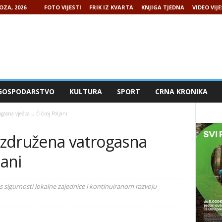
OZA, 2026
FOTO VIJESTI
FRIK IZ KVARTA
KNJIGA TJEDNA
VIDEO VIJE
GOSPODARSTVO
KULTURA
SPORT
CRNA KRONIKA
asna vježba u Čičkoj Poljani
združena vatrogasna
jani
 sigurnosti lokalne zajednice i kontinuiranom razvoju