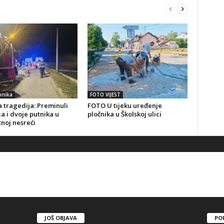
onika
FOTO VIJEST
 tragedija: Preminuli
FOTO U tijeku uređenje
a i dvoje putnika u
pločnika u Školskoj ulici
noj nesreći
JOŠ OBJAVA
PO