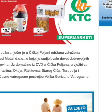
 požara, jučer je u Čičkoj Poljani održana združena
 Metali d.o.o., u kojoj je sudjelovalo devet dobrovoljnih
ovina. Uz domaćine iz DVD-a Čička Poljana, u vježbi su
raclina, Okuja, Rakitovca, Starog Čiča, Turopolja i
i Javne vatrogasne postrojbe Velika Gorica te Vatrogasne