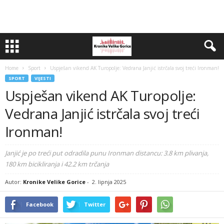
Home
Sport
Uspješan vikend AK Turopolje: Vedrana Janjić istrčala svoj treći Ironman!
SPORT
VIJESTI
Uspješan vikend AK Turopolje:
Vedrana Janjić istrčala svoj treći
Ironman!
Janjić je po treći put odradila punu Ironman distancu: 3.8 km plivanja,
180 km bicikliranja i 42.2 km trčanja
Autor:
Kronike Velike Gorice
-
2. lipnja 2025
Facebook
Twitter