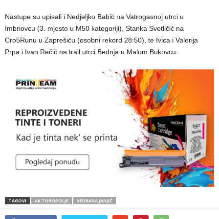
Nastupe su upisali i Nedjeljko Babić na Vatrogasnoj utrci u
Imbriovcu (3. mjesto u M50 kategoriji), Stanka Svetličić na
Cro5Runu u Zaprešiću (osobni rekord 28:50), te Ivica i Valerija
Prpa i Ivan Rečić na trail utrci Bednja u Malom Bukovcu.
TAGOVI
AK TUROPOLJE
VEDRANA JANJIĆ