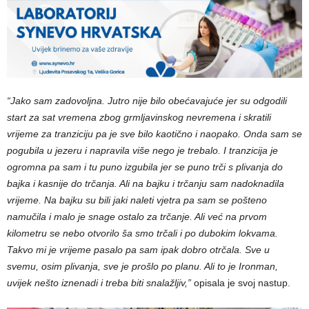
“Jako sam zadovoljna. Jutro nije bilo obećavajuće jer su odgodili
start za sat vremena zbog grmljavinskog nevremena i skratili
vrijeme za tranziciju pa je sve bilo kaotično i naopako. Onda sam se
pogubila u jezeru i napravila više nego je trebalo. I tranzicija je
ogromna pa sam i tu puno izgubila jer se puno trči s plivanja do
bajka i kasnije do trčanja. Ali na bajku i trčanju sam nadoknadila
vrijeme. Na bajku su bili jaki naleti vjetra pa sam se pošteno
namučila i malo je snage ostalo za trčanje. Ali već na prvom
kilometru se nebo otvorilo ša smo trčali i po dubokim lokvama.
Takvo mi je vrijeme pasalo pa sam ipak dobro otrčala. Sve u
svemu, osim plivanja, sve je prošlo po planu. Ali to je Ironman,
uvijek nešto iznenadi i treba biti snalažljiv,”
opisala je svoj nastup.