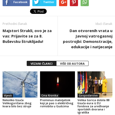
Facebook
Twitter
Prethodni članak
Idući članak
Majstori štrukli, ovo je za
Dan otvorenih vrata u
vas: Prijavite se za 8.
Javnoj vatrogasnoj
Buševsku štruklijadu!
postrojbi: Demonstracije,
edukacije i natjecanje
VEZANI ČLANCI
VIŠE OD AUTORA
Vijesti
Crna Kronika
Gospodarstvo
Nekoliko tisuća
Preminuo maloljetnik
Velika Gorica dobila 88
Velikogoričana zbog
koji je pao s električnog
tisuća eura iz EU
kvara bilo bez struje
romobila u Gudcima
fondova za uređivanje
sportskih dvorana i
igrališta