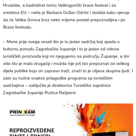
Hrvatske, a kadnidirat ćemo Velikogorički brass festival i za
sredstva EU – rekla je Barbara Grđan Odrčić i dodala kako vjeruje
da će Velika Gorica kroz neko vrijeme postati prepoznatljiva i po
Brass festivalu.
– Mene prije svega veseli što je to jedan sadržaj koji spada u
kulturnu ponudu Zagrebačke županije i to je jedan od vidova
turističkih proizvoda koji mi njegujemo na području Županije, a tim
više što je malo drugačiji i možda nije još bio prepoznat od velikog
dijela publike koju on zapravo traži, znači to je ciljana skupina ljudi. I
zato su nužne ovakve prilagodbe programa sa turističkim
sadržajima – zaključila je direktorica Turističke zajednice
Zagrebačke županije Ružica Rašperić.