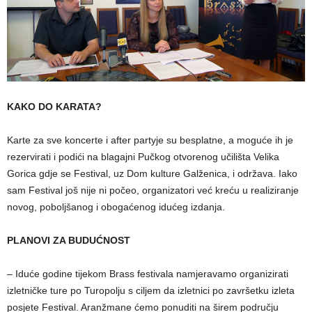
KAKO DO KARATA?
Karte za sve koncerte i after partyje su besplatne, a moguće ih je
rezervirati i podići na blagajni Pučkog otvorenog učilišta Velika
Gorica gdje se Festival, uz Dom kulture Galženica, i održava. Iako
sam Festival još nije ni počeo, organizatori već kreću u realiziranje
novog, poboljšanog i obogaćenog idućeg izdanja.
PLANOVI ZA BUDUĆNOST
– Iduće godine tijekom Brass festivala namjeravamo organizirati
izletničke ture po Turopolju s ciljem da izletnici po završetku izleta
posjete Festival. Aranžmane ćemo ponuditi na širem području