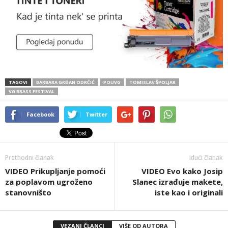
TAGOVI
BARBARA GRĐAN ODRČIĆ
POUVG
TOMISLAV ŠPOLJAR
VG BRASS FESTIVAL
Facebook
Twitter
Prethodni članak
Idući članak
VIDEO Prikupljanje pomoći
VIDEO Evo kako Josip
za poplavom ugroženo
Slanec izrađuje makete,
stanovništo
iste kao i originali
VEZANI ČLANCI
VIŠE OD AUTORA