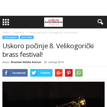
Home
Izdvojeno
Uskoro počinje 8. Velikogorički brass festival!
IZDVOJENO
KULTURA
Uskoro počinje 8. Velikogorički
brass festival!
Autor:
Kronike Velike Gorice
-
20. svibnja 2014
Facebook
Twitter