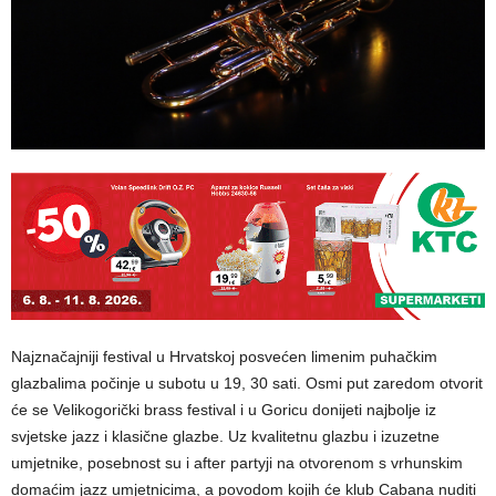
Najznačajniji festival u Hrvatskoj posvećen limenim puhačkim
glazbalima počinje u subotu u 19, 30 sati. Osmi put zaredom otvorit
će se Velikogorički brass festival i u Goricu donijeti najbolje iz
svjetske jazz i klasične glazbe. Uz kvalitetnu glazbu i izuzetne
umjetnike, posebnost su i after partyji na otvorenom s vrhunskim
domaćim jazz umjetnicima, a povodom kojih će klub Cabana nuditi