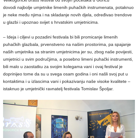
dovodi najbolje umjetnike limenih puhačkih instrumenata, potaknuo
je neke među njima i na skladanje novih djela, određivao trendove
u glazbi i upoznao svijet s hrvatskim umjetnicima.
– Ideja i ciljevi u pozadini festivala bi bili promicanje limenih
puhačkih glazbala, prvenstveno na našim prostorima, pa spajanje
naših umjetnika sa stranim umjetnicima jer su, zbog naše povijesti,
umjetnici u svim područjima, a posebno limeni puhački instrumenti,
bili malo u zaostatku za svojim kolegama vani i ovaj festival je
doprinijeo tome da su u svega osam godina i oni našli svoj put u
kontaktima i u izlascima vani i pokazivanju naše visoke kvalitete –
istaknuo je umjetnički ravnatelj festivala Tomislav Špoljar.