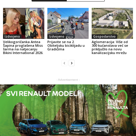
Izdvojeno
Izdvojeno
Gospodarstvo
Velikogoričanka Antea
Prijavite se na 2.
Aglomeracija: Više od
Šapina proglašena Miss
Obiteljsku biciklijadu u
300 kućanstava već se
šarma na natjecanju
Gradićima
priključilo na novu
Bikini International 2026.
kanalizacijsku mrežu
- Advertisement -