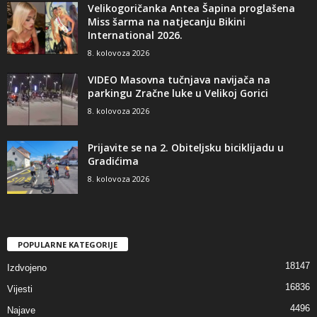
Velikogoričanka Antea Šapina proglašena
Miss šarma na natjecanju Bikini
International 2026.
8. kolovoza 2026
VIDEO Masovna tučnjava navijača na
parkingu Zračne luke u Velikoj Gorici
8. kolovoza 2026
Prijavite se na 2. Obiteljsku biciklijadu u
Gradićima
8. kolovoza 2026
POPULARNE KATEGORIJE
18147
Izdvojeno
16836
Vijesti
4496
Najave