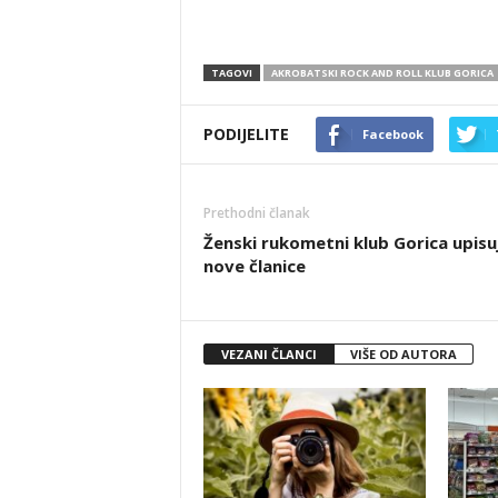
TAGOVI
AKROBATSKI ROCK AND ROLL KLUB GORICA
PODIJELITE
Facebook
Prethodni članak
Ženski rukometni klub Gorica upisu
nove članice
VEZANI ČLANCI
VIŠE OD AUTORA