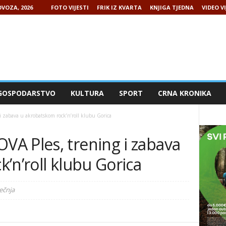
VOZA, 2026
FOTO VIJESTI
FRIK IZ KVARTA
KNJIGA TJEDNA
VIDEO VI
GOSPODARSTVO
KULTURA
SPORT
CRNA KRONIKA
zabava u akrobatskom rock’n’roll klubu Gorica
A Ples, trening i zabava
’n’roll klubu Gorica
ječnja