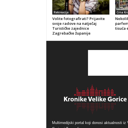
Rekreacija
Crna Kr
Volite fotografirati? Prijavite
Nekolik
svoje radove na natječaj
parfeme
Turističke zajednice
tisuća 
Zagrebačke županije
Multimedijski portal koji donosi aktualnosti iz 