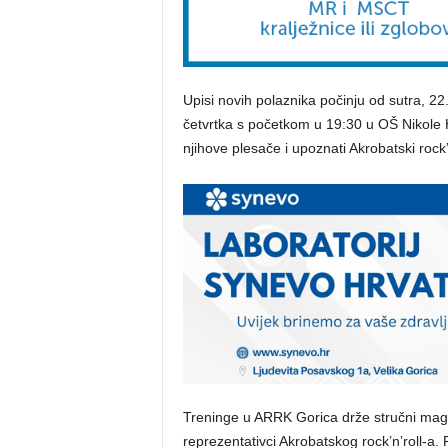
Upisi novih polaznika počinju od sutra, 22. 
četvrtka s početkom u 19:30 u OŠ Nikole H
njihove plesače i upoznati Akrobatski rock’n
Treninge u ARRK Gorica drže stručni magist
reprezentativci Akrobatskog rock’n’roll-a