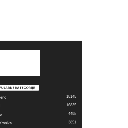
PULARNE KATEGORIJE
18145
jeno
16835
i
4495
e
3851
Kronika