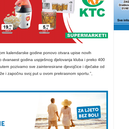
tkom kalendarske godine ponovo otvara upise novih
smo dvanaest godina uspješnog djelovanja kluba i preko 400
utem pozivamo sve zainteresirane djevojčice i dječake od
ruže i započnu svoj put u ovom prekrasnom sportu.”,