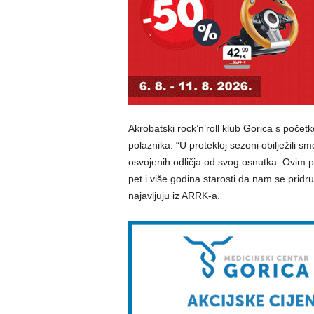
Akrobatski rock’n’roll klub Gorica s poče
polaznika. “U protekloj sezoni obilježili 
osvojenih odličja od svog osnutka. Ovim p
pet i više godina starosti da nam se prid
najavljuju iz ARRK-a.