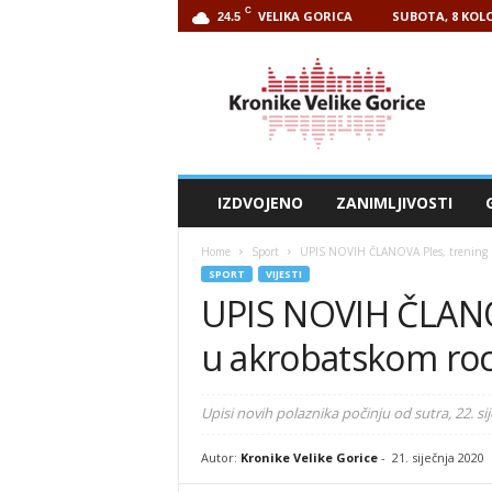
C
VELIKA GORICA
SUBOTA, 8 KOLO
24.5
Kronike
Velike
Gorice
IZDVOJENO
ZANIMLJIVOSTI
Home
Sport
UPIS NOVIH ČLANOVA Ples, trening i 
SPORT
VIJESTI
UPIS NOVIH ČLANOV
u akrobatskom rock
Upisi novih polaznika počinju od sutra, 22. si
Autor:
Kronike Velike Gorice
-
21. siječnja 2020