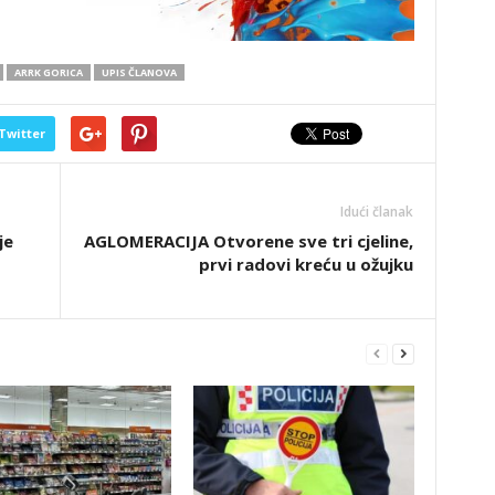
ARRK GORICA
UPIS ČLANOVA
Twitter
Idući članak
je
AGLOMERACIJA Otvorene sve tri cjeline,
prvi radovi kreću u ožujku