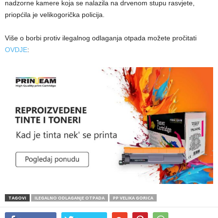
nadzorne kamere koja se nalazila na drvenom stupu rasvjete,
priopćila je velikogorička policija.
Više o borbi protiv ilegalnog odlaganja otpada možete pročitati
OVDJE
:
TAGOVI
ILEGALNO ODLAGANJE OTPADA
PP VELIKA GORICA