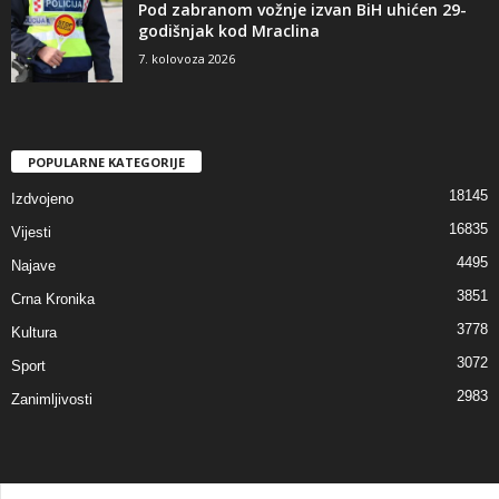
Pod zabranom vožnje izvan BiH uhićen 29-
godišnjak kod Mraclina
7. kolovoza 2026
POPULARNE KATEGORIJE
18145
Izdvojeno
16835
Vijesti
4495
Najave
3851
Crna Kronika
3778
Kultura
3072
Sport
2983
Zanimljivosti