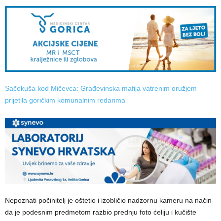
Sačekuša kod Mičevca: Građevinska mafija vatrenim oružjem
prijetila goričkim komunalnim redarima
Nepoznati počinitelj je oštetio i izobličio nadzornu kameru na način
da je podesnim predmetom razbio prednju foto ćeliju i kučište