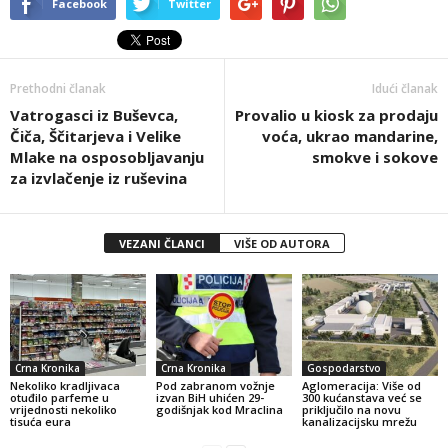
Facebook
Twitter
Prethodni članak
Idući članak
Vatrogasci iz Buševca,
Provalio u kiosk za prodaju
Čiča, Ščitarjeva i Velike
voća, ukrao mandarine,
Mlake na osposobljavanju
smokve i sokove
za izvlačenje iz ruševina
VEZANI ČLANCI
VIŠE OD AUTORA
Crna Kronika
Crna Kronika
Gospodarstvo
Nekoliko kradljivaca
Pod zabranom vožnje
Aglomeracija: Više od
otuđilo parfeme u
izvan BiH uhićen 29-
300 kućanstava već se
vrijednosti nekoliko
godišnjak kod Mraclina
priključilo na novu
tisuća eura
kanalizacijsku mrežu