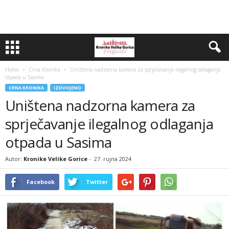
Home
Crna Kronika
Uništena nadzorna kamera za sprječavanje ilegalnog odlaganja
otpada u Sasima
CRNA KRONIKA
IZDVOJENO
Uništena nadzorna kamera za
sprječavanje ilegalnog odlaganja
otpada u Sasima
Autor:
Kronike Velike Gorice
-
27. rujna 2024
Facebook
Twitter