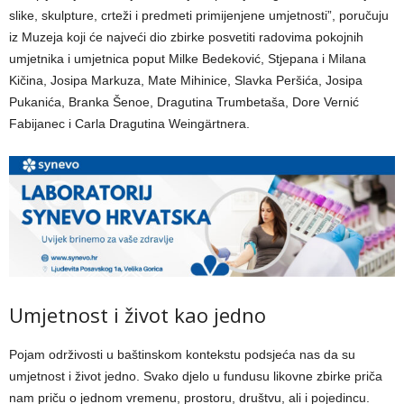
slike, skulpture, crteži i predmeti primijenjene umjetnosti”, poručuju
iz Muzeja koji će najveći dio zbirke posvetiti radovima pokojnih
umjetnika i umjetnica poput Milke Bedeković, Stjepana i Milana
Kičina, Josipa Markuza, Mate Mihinice, Slavka Peršića, Josipa
Pukanića, Branka Šenoe, Dragutina Trumbetaša, Dore Vernić
Fabijanec i Carla Dragutina Weingärtnera.
Umjetnost i život kao jedno
Pojam održivosti u baštinskom kontekstu podsjeća nas da su
umjetnost i život jedno. Svako djelo u fundusu likovne zbirke priča
nam priču o jednom vremenu, prostoru, društvu, ali i pojedincu.