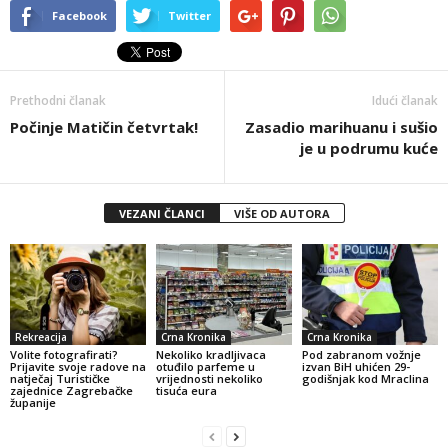
Facebook
Twitter
Prethodni članak
Idući članak
Počinje Matičin četvrtak!
Zasadio marihuanu i sušio
je u podrumu kuće
VEZANI ČLANCI
VIŠE OD AUTORA
Rekreacija
Crna Kronika
Crna Kronika
Volite fotografirati?
Nekoliko kradljivaca
Pod zabranom vožnje
Prijavite svoje radove na
otuđilo parfeme u
izvan BiH uhićen 29-
natječaj Turističke
vrijednosti nekoliko
godišnjak kod Mraclina
zajednice Zagrebačke
tisuća eura
županije