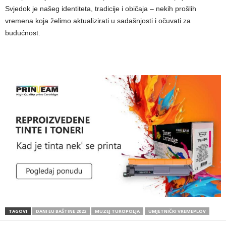
Svjedok je našeg identiteta, tradicije i običaja – nekih prošlih
vremena koja želimo aktualizirati u sadašnjosti i očuvati za
budućnost.
TAGOVI
DANI EU BAŠTINE 2022
MUZEJ TUROPOLJA
UMJETNIČKI VREMEPLOV