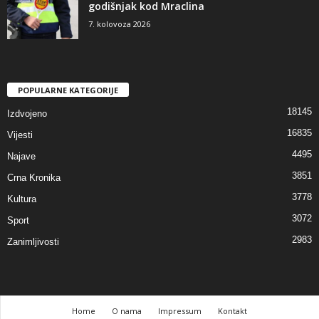
godišnjak kod Mraclina
7. kolovoza 2026
POPULARNE KATEGORIJE
18145
Izdvojeno
16835
Vijesti
4495
Najave
3851
Crna Kronika
3778
Kultura
3072
Sport
2983
Zanimljivosti
Home
O nama
Impressum
Kontakt