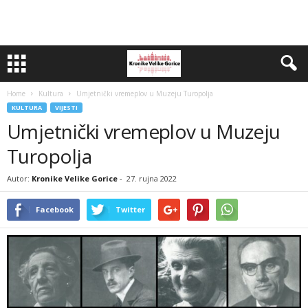
Home
Kultura
Umjetnički vremeplov u Muzeju Turopolja
KULTURA
VIJESTI
Umjetnički vremeplov u Muzeju
Turopolja
Autor:
Kronike Velike Gorice
-
27. rujna 2022
Facebook
Twitter