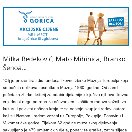
Milka Bedeković, Mato Mihinica, Branko
Šenoa…
“Cilj je prezentirati dio fundusa likovne zbirke Muzeja Turopolja koja
se počela oblikovati osnutkom Muzeja 1960. godine. Od samih
početaka zbirke, kriterij za odabir djela nije isključivo njihova likovna
vrijednost nego potreba za očuvanjem i zaštitom radova važnih za
kulturu i povijest našega kraja te se nastoje skupljati radovi autora
koji su životom i radom vezani uz Turopolje, Pokuplje, Posavinu i
Vukomeričke gorice. Tijekom 62 godine muzejskog djelovanja
sakupljeno je 475 umjetničkih djela, ponajviše grafika, zatim slijede