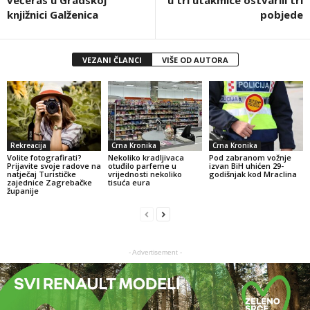
knjižnici Galženica
pobjede
VEZANI ČLANCI
VIŠE OD AUTORA
Rekreacija
Crna Kronika
Crna Kronika
Volite fotografirati?
Nekoliko kradljivaca
Pod zabranom vožnje
Prijavite svoje radove na
otuđilo parfeme u
izvan BiH uhićen 29-
natječaj Turističke
vrijednosti nekoliko
godišnjak kod Mraclina
zajednice Zagrebačke
tisuća eura
županije
- Advertisement -