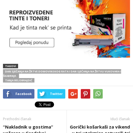
TAGOVI
DAN SJEĆANJA NA ŽRTVE DOMOVINSKOG RATA I DAN SJEĆANJA NA ŽRTVU VUKOVARA I
ŠKABRNJE.
TANJA BELOBRAJDIĆ
Facebook
Twitter
Prethodni članak
Idući članak
“Nakladnik u gostima”
Gorički košarkaši za vikend
večeras u Gradskoj
u tri utakmice ostvarili tri