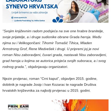
“Svojim književnim radom podsjeća na sve one hrabre branitelje,
svoje prijatelje, a i druge sudionike obrane Grada heroja. Među
njima su i Velikogoričani: Tihomir Tomašić Tihica, Mladen
Armstrong Grof, Rene Medvešek i drugi. U pripremi joj je novi
roman Nisu zaboravljeni, čuvari grada, nastavak Nisu zaboravljeni,
grad heroja u kojima se autorica prisjeća svojih suboraca, a i svog
rodnog grada.”,
objašnjavaju organizatori.
Njezin prvijenac, roman “Crni kaput”, objavljen 2015. godine,
dobitnik je nagrade Josip i Ivan Kozarac te nagrade Društva
hrvatskih književnika za najbolji prvijenac u 2015. godini.