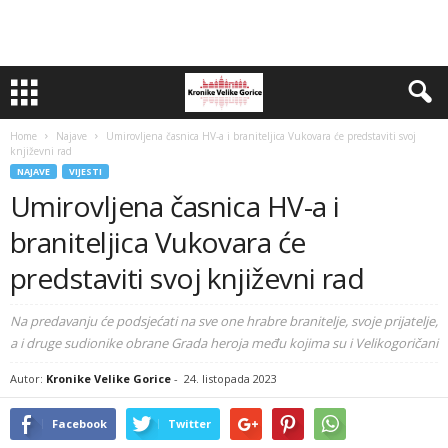
Home
Najave
Umirovljena časnica HV-a i braniteljica Vukovara će predstaviti svoj
književni rad
NAJAVE
VIJESTI
Umirovljena časnica HV-a i
braniteljica Vukovara će
predstaviti svoj književni rad
Na predavanju će podsjećati na sve one hrabre branitelje, svoje prijatelje,
a i druge sudionike obrane Grada heroja među kojima su i Velikogoričani
Autor:
Kronike Velike Gorice
-
24. listopada 2023
Facebook
Twitter