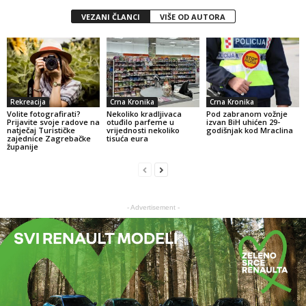
VEZANI ČLANCI
VIŠE OD AUTORA
Rekreacija
Crna Kronika
Crna Kronika
Volite fotografirati?
Nekoliko kradljivaca
Pod zabranom vožnje
Prijavite svoje radove na
otuđilo parfeme u
izvan BiH uhićen 29-
natječaj Turističke
vrijednosti nekoliko
godišnjak kod Mraclina
zajednice Zagrebačke
tisuća eura
županije
- Advertisement -