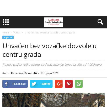
Home
Vijesti
Uhvaćen bez vozačke dozvole u centru grada
VIJESTI
Uhvaćen bez vozačke dozvole u
centru grada
Policija tražila veliku kaznu, sud mu smanjio iznos za više od 1.000 eura
Autor:
Katarina Drvodelić
-
30. lipnja 2026
Facebook
Twitter