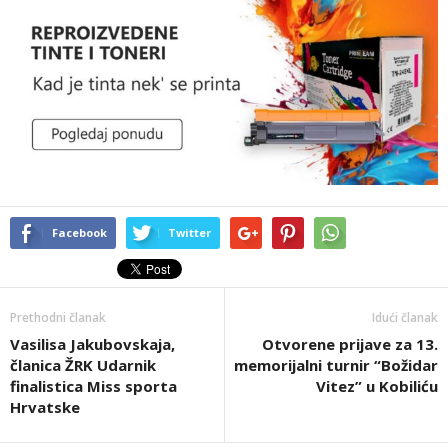
Facebook
Twitter
Prethodni članak
Idući članak
Vasilisa Jakubovskaja,
Otvorene prijave za 13.
članica ŽRK Udarnik
memorijalni turnir “Božidar
finalistica Miss sporta
Vitez” u Kobiliću
Hrvatske