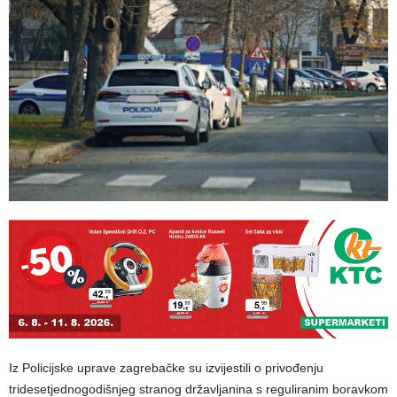
Iz Policijske uprave zagrebačke su izvijestili o privođenju
tridesetjednogodišnjeg stranog državljanina s reguliranim boravkom