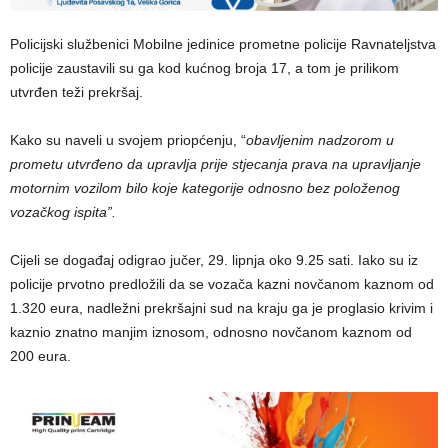
Policijski službenici Mobilne jedinice prometne policije Ravnateljstva
policije zaustavili su ga kod kućnog broja 17, a tom je prilikom
utvrđen teži prekršaj.
Kako su naveli u svojem priopćenju, “
obavljenim nadzorom u
prometu utvrđeno da upravlja prije stjecanja prava na upravljanje
motornim vozilom bilo koje kategorije odnosno bez položenog
vozačkog ispita”.
​Cijeli se događaj odigrao jučer, 29. lipnja oko 9.25 sati. Iako su iz
policije prvotno predložili da se vozača kazni novčanom kaznom od
1.320 eura, nadležni prekršajni sud na kraju ga je proglasio krivim i
kaznio znatno manjim iznosom, odnosno novčanom kaznom od
200 eura.