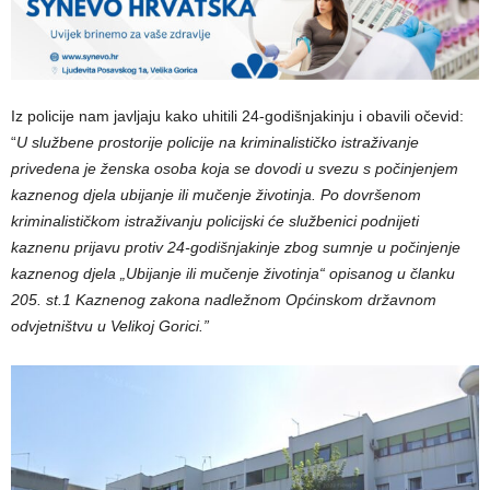
Iz policije nam javljaju kako uhitili 24-godišnjakinju i obavili očevid:
“
U službene prostorije policije na kriminalističko istraživanje
privedena je ženska osoba koja se dovodi u svezu s počinjenjem
kaznenog djela ubijanje ili mučenje životinja. Po dovršenom
kriminalističkom istraživanju policijski će službenici podnijeti
kaznenu prijavu protiv 24-godišnjakinje zbog sumnje u počinjenje
kaznenog djela „Ubijanje ili mučenje životinja“ opisanog u članku
205. st.1 Kaznenog zakona nadležnom Općinskom državnom
odvjetništvu u Velikoj Gorici.”