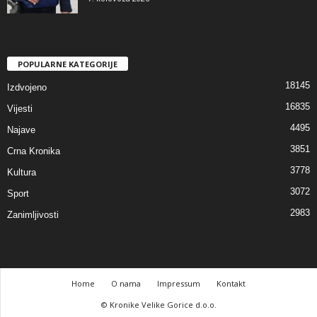
POPULARNE KATEGORIJE
18145
Izdvojeno
16835
Vijesti
4495
Najave
3851
Crna Kronika
3778
Kultura
3072
Sport
2983
Zanimljivosti
Home
O nama
Impressum
Kontakt
© Kronike Velike Gorice d.o.o.