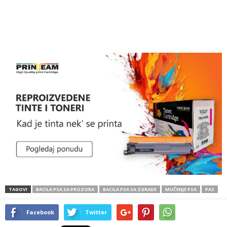
TAGOVI
BACILA PSA SA PROZORA
BACILA PSA SA ZGRADE
MUČENJE PSA
PAS
Facebook
Twitter