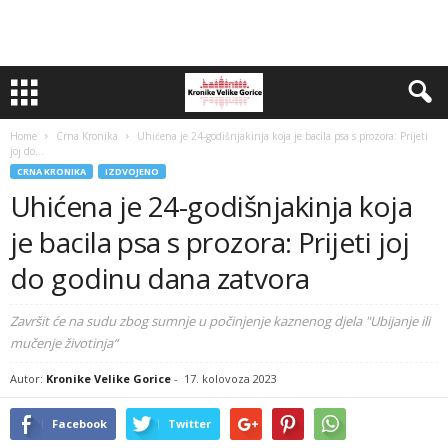
Home
Crna Kronika
Uhićena je 24-godišnjakinja koja je bacila psa s prozora: Prijeti
joj do...
CRNA KRONIKA
IZDVOJENO
Uhićena je 24-godišnjakinja koja
je bacila psa s prozora: Prijeti joj
do godinu dana zatvora
Završit će na sudu zbog sumnje u počinjenje kaznenog djela "Ubijanje ili
mučenje životinja“
Autor:
Kronike Velike Gorice
-
17. kolovoza 2023
Facebook
Twitter