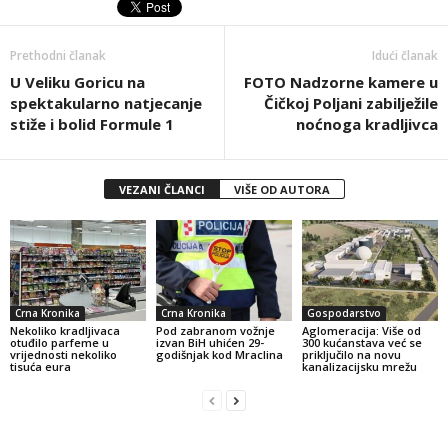
Prethodni članak
Idući članak
U Veliku Goricu na
FOTO Nadzorne kamere u
spektakularno natjecanje
Čičkoj Poljani zabilježile
stiže i bolid Formule 1
noćnoga kradljivca
VEZANI ČLANCI
VIŠE OD AUTORA
Crna Kronika
Crna Kronika
Gospodarstvo
Nekoliko kradljivaca
Pod zabranom vožnje
Aglomeracija: Više od
otuđilo parfeme u
izvan BiH uhićen 29-
300 kućanstava već se
vrijednosti nekoliko
godišnjak kod Mraclina
priključilo na novu
tisuća eura
kanalizacijsku mrežu