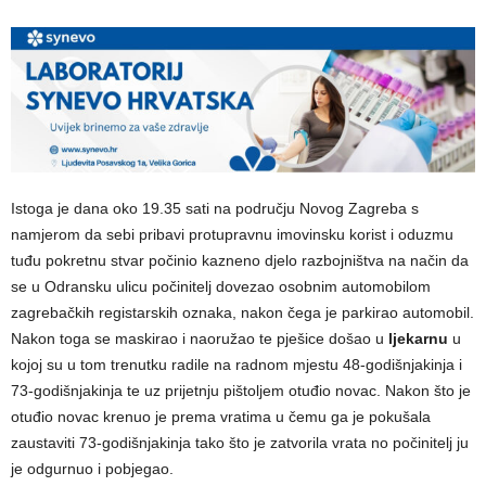
Istoga je dana oko 19.35 sati na području Novog Zagreba s
namjerom da sebi pribavi protupravnu imovinsku korist i oduzmu
tuđu pokretnu stvar počinio kazneno djelo razbojništva na način da
se u Odransku ulicu počinitelj dovezao osobnim automobilom
zagrebačkih registarskih oznaka, nakon čega je parkirao automobil.
Nakon toga se maskirao i naoružao te pješice došao u
ljekarnu
u
kojoj su u tom trenutku radile na radnom mjestu 48-godišnjakinja i
73-godišnjakinja te uz prijetnju pištoljem otuđio novac. Nakon što je
otuđio novac krenuo je prema vratima u čemu ga je pokušala
zaustaviti 73-godišnjakinja tako što je zatvorila vrata no počinitelj ju
je odgurnuo i pobjegao.