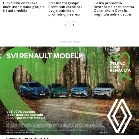
U dvorištu obiteljske
Strašna tragedija:
Teška prometna
kuće usred dana gorjela
Preminuli vozačica i
nesreća na cesti prema
tri automobila
dvoje putnika u
Odranskom Obrežu:
prometnoj nesreći
poginula jedna osoba
- Advertisement -