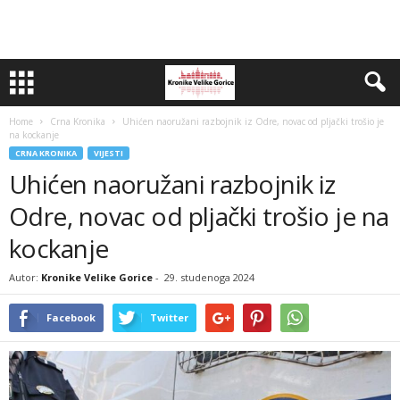
Home
Crna Kronika
Uhićen naoružani razbojnik iz Odre, novac od pljački trošio je
na kockanje
CRNA KRONIKA
VIJESTI
Uhićen naoružani razbojnik iz
Odre, novac od pljački trošio je na
kockanje
Autor:
Kronike Velike Gorice
-
29. studenoga 2024
Facebook
Twitter