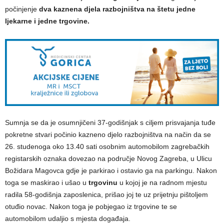
počinjenje
dva kaznena djela razbojništva na štetu jedne
ljekarne i jedne trgovine.
Sumnja se da je osumnjičeni 37-godišnjak s ciljem prisvajanja tuđe
pokretne stvari počinio kazneno djelo razbojništva na način da se
26. studenoga oko 13.40 sati osobnim automobilom zagrebačkih
registarskih oznaka dovezao na područje Novog Zagreba, u Ulicu
Božidara Magovca gdje je parkirao i ostavio ga na parkingu. Nakon
toga se maskirao i ušao u
trgovinu
u kojoj je na radnom mjestu
radila 58-godišnja zaposlenica, prišao joj te uz prijetnju pištoljem
otuđio novac. Nakon toga je pobjegao iz trgovine te se
automobilom udaljio s mjesta događaja.