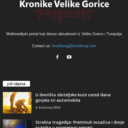
Multimedijski portal koji donosi aktualnosti iz Velike Gorice i Turopolja
Contact us:
kronikevg@kronikevg.com
JOŠ OBJAVA
U dvorištu obiteljske kuće usred dana
gorjela tri automobila
6. kolovoza 2026
Strašna tragedija: Preminuli vozačica i dvoje
putnika u prometnoj nesreći