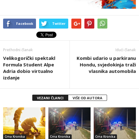
Facebook
Twitter
Prethodni članak
Idući članak
Velikogorički spektakl
Kombi udario u parkiranu
Formula Student Alpe
Hondu, svjedokinja traži
Adria dobio virtualno
vlasnika automobila
izdanje
VEZANI ČLANCI
VIŠE OD AUTORA
Crna Kronika
Crna Kronika
Crna Kronika