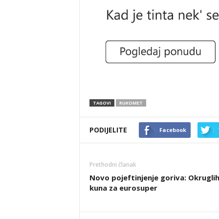
TAGOVI
RUKOMET
PODIJELITE
Facebook
Prethodni članak
Novo pojeftinjenje goriva: Okruglih
kuna za eurosuper