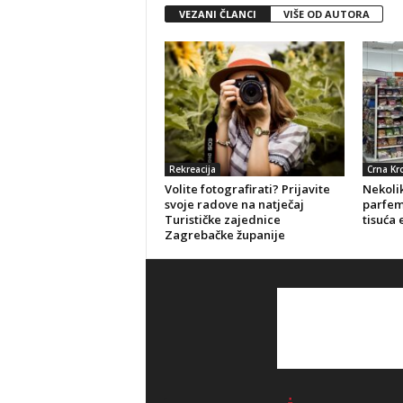
VEZANI ČLANCI
VIŠE OD AUTORA
Rekreacija
Crna Kr
Volite fotografirati? Prijavite
Nekolik
svoje radove na natječaj
parfeme
Turističke zajednice
tisuća 
Zagrebačke županije