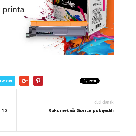
Twitter
Idući članak
 10
Rukometaši Gorice pobijedili