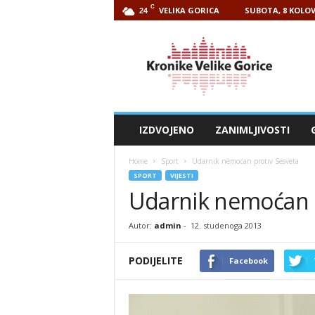
C
VELIKA GORICA
SUBOTA, 8 KOLOV
24
Kronike
Velike
Gorice
IZDVOJENO
ZANIMLJIVOSTI
Home
Sport
Udarnik nemoćan protiv Sesveta
SPORT
VIJESTI
Udarnik nemoćan p
Autor:
admin
-
12. studenoga 2013
PODIJELITE
Facebook