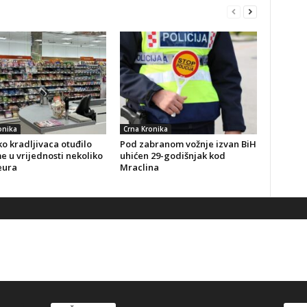
onika
Crna Kronika
o kradljivaca otuđilo
Pod zabranom vožnje izvan BiH
 u vrijednosti nekoliko
uhićen 29-godišnjak kod
eura
Mraclina