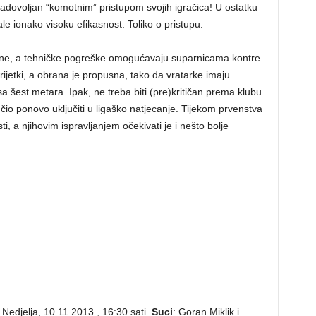
zadovoljan “komotnim” pristupom svojih igračica! U ostatku
ale ionako visoku efikasnost. Toliko o pristupu.
rene, a tehničke pogreške omogućavaju suparnicama kontre
 rijetki, a obrana je propusna, tako da vratarke imaju
šest metara. Ipak, ne treba biti (pre)kritičan prema klubu
io ponovo uključiti u ligaško natjecanje. Tijekom prvenstva
i, a njihovim ispravljanjem očekivati je i nešto bolje
Nedjelja, 10.11.2013., 16:30 sati.
Suci
: Goran Miklik i