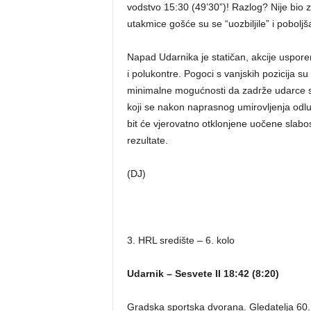
vodstvo 15:30 (49’30”)! Razlog? Nije bio 
utakmice gošće su se “uozbiljile” i poboljš
Napad Udarnika je statičan, akcije uspo
i polukontre. Pogoci s vanjskih pozicija su
minimalne mogućnosti da zadrže udarce sa 
koji se nakon naprasnog umirovljenja odluč
bit će vjerovatno otklonjene uočene slabost
rezultate.
(DJ)
3. HRL središte – 6. kolo
Udarnik – Sesvete II 18:42 (8:20)
Gradska sportska dvorana. Gledatelja 60. 