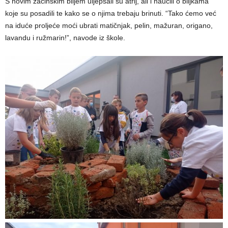
S novim začinskim biljem uljepšali su atrij, ali i naučili o biljkama
koje su posadili te kako se o njima trebaju brinuti. “Tako ćemo već
na iduće proljeće moći ubrati matičnjak, pelin, mažuran, origano,
lavandu i ružmarin!”, navode iz škole.