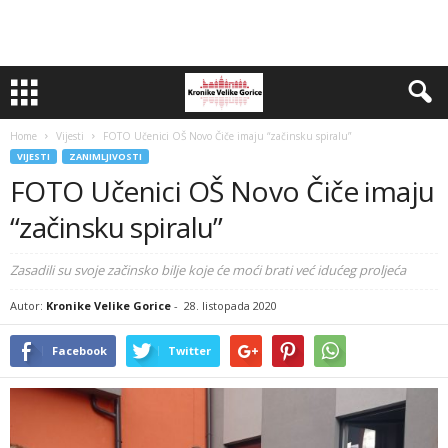
Home
Vijesti
FOTO Učenici OŠ Novo Čiče imaju “začinsku spiralu”
VIJESTI
ZANIMLJIVOSTI
FOTO Učenici OŠ Novo Čiče imaju
“začinsku spiralu”
Zasadili su svoje začinsko bilje koje će moći brati već idućeg proljeća
Autor:
Kronike Velike Gorice
-
28. listopada 2020
Facebook
Twitter