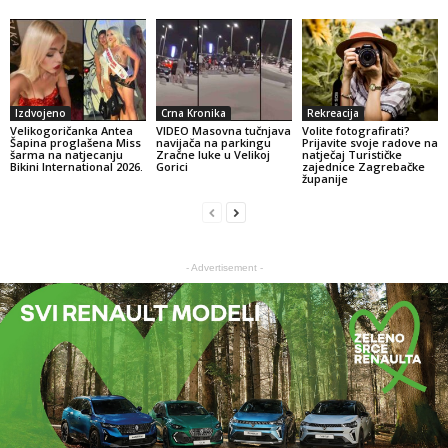
Izdvojeno
Crna Kronika
Rekreacija
Velikogoričanka Antea
VIDEO Masovna tučnjava
Volite fotografirati?
Šapina proglašena Miss
navijača na parkingu
Prijavite svoje radove na
šarma na natjecanju
Zračne luke u Velikoj
natječaj Turističke
Bikini International 2026.
Gorici
zajednice Zagrebačke
županije
- Advertisement -