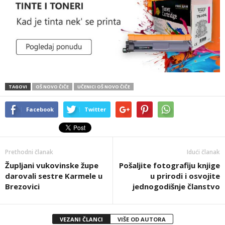
TAGOVI
OŠ NOVO ČIČE
UČENICI OŠ NOVO ČIČE
Facebook
Twitter
Prethodni članak
Idući članak
Župljani vukovinske župe
Pošaljite fotografiju knjige
darovali sestre Karmele u
u prirodi i osvojite
Brezovici
jednogodišnje članstvo
VEZANI ČLANCI
VIŠE OD AUTORA