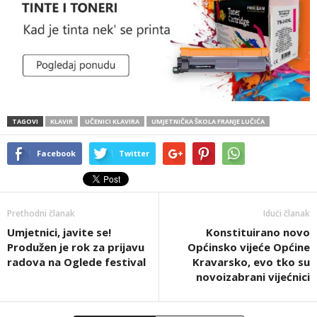
TAGOVI
KLAVIR
UČENICI KLAVIRA
UMJETNIČKA ŠKOLA FRANJE LUČIĆA
Facebook
Twitter
Prethodni članak
Idući članak
Umjetnici, javite se!
Konstituirano novo
Produžen je rok za prijavu
Općinsko vijeće Općine
radova na Oglede festival
Kravarsko, evo tko su
novoizabrani vijećnici