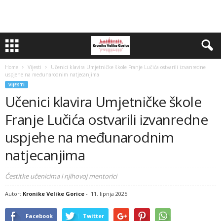
Home
Vijesti
Učenici klavira Umjetničke škole Franje Lučića ostvarili izvanredne
uspjehe na međunarodnim natjecanjima
VIJESTI
Učenici klavira Umjetničke škole
Franje Lučića ostvarili izvanredne
uspjehe na međunarodnim
natjecanjima
Čestitke učenicima i njihovoj mentorici
Autor:
Kronike Velike Gorice
-
11. lipnja 2025
Facebook
Twitter