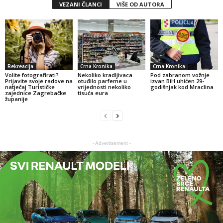
VEZANI ČLANCI
VIŠE OD AUTORA
Rekreacija
Crna Kronika
Crna Kronika
Volite fotografirati?
Nekoliko kradljivaca
Pod zabranom vožnje
Prijavite svoje radove na
otuđilo parfeme u
izvan BiH uhićen 29-
natječaj Turističke
vrijednosti nekoliko
godišnjak kod Mraclina
zajednice Zagrebačke
tisuća eura
županije
- Advertisement -