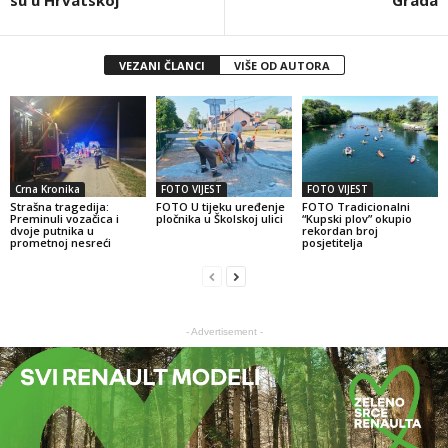
VEZANI ČLANCI
VIŠE OD AUTORA
Crna Kronika
FOTO VIJEST
FOTO VIJEST
Strašna tragedija:
FOTO U tijeku uređenje
FOTO Tradicionalni
Preminuli vozačica i
pločnika u Školskoj ulici
“Kupski plov” okupio
dvoje putnika u
rekordan broj
prometnoj nesreći
posjetitelja
- Advertisement -