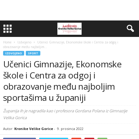
Home
Izdvojeno
Učenici Gimnazije, Ekonomske škole i Centra za odgoj i
obrazovanje među najboljim...
IZDVOJENO
SPORT
Učenici Gimnazije, Ekonomske
škole i Centra za odgoj i
obrazovanje među najboljim
sportašima u županiji
Županija ih je nagradila kao i profesora Gordana Polana iz Gimnazije
Velika Gorica
Autor:
Kronike Velike Gorice
-
9. prosinca 2022