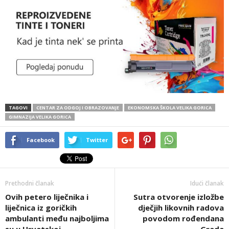
TAGOVI
CENTAR ZA ODGOJ I OBRAZOVANJE
EKONOMSKA ŠKOLA VELIKA GORICA
GIMNAZIJA VELIKA GORICA
Facebook
Twitter
Prethodni članak
Idući članak
Ovih petero liječnika i
Sutra otvorenje izložbe
liječnica iz goričkih
dječjih likovnih radova
ambulanti među najboljima
povodom rođendana
su u Hrvatskoj
Grada