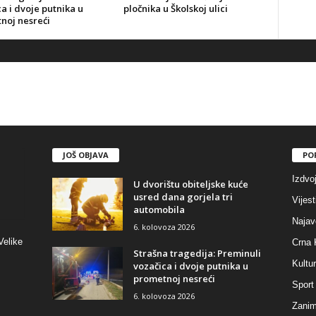
a i dvoje putnika u
pločnika u Školskoj ulici
noj nesreći
JOŠ OBJAVA
PO
Izdvo
U dvorištu obiteljske kuće
usred dana gorjela tri
Vijest
automobila
Najav
6. kolovoza 2026
Velike
Crna 
Strašna tragedija: Preminuli
Kultu
vozačica i dvoje putnika u
prometnoj nesreći
Sport
6. kolovoza 2026
Zaniml