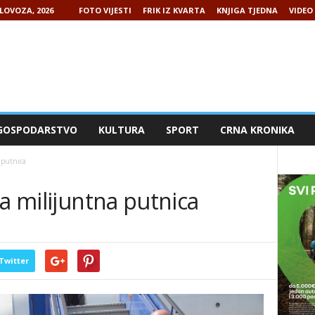
LOVOZA, 2026
FOTO VIJESTI
FRIK IZ KVARTA
KNJIGA TJEDNA
VIDEO 
GOSPODARSTVO
KULTURA
SPORT
CRNA KRONIKA
 putnica
la milijuntna putnica
Twitter