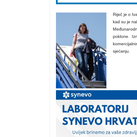
Riječ je o I
kad su je na
Međunarodne 
poklone. Izne
komercijalni
sjećanju.