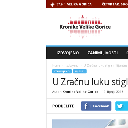
C
VELIKA GORICA
ČETVRTAK, 6 KO
37.9
Kronike
Velike
Gorice
IZDVOJENO
ZANIMLJIVOSTI
Home
Izdvojeno
U Zračnu luku stigla milijuntna
IZDVOJENO
VIJESTI
U Zračnu luku stig
Autor:
Kronike Velike Gorice
-
12. lipnja 2015
PODIJELITE
Facebook