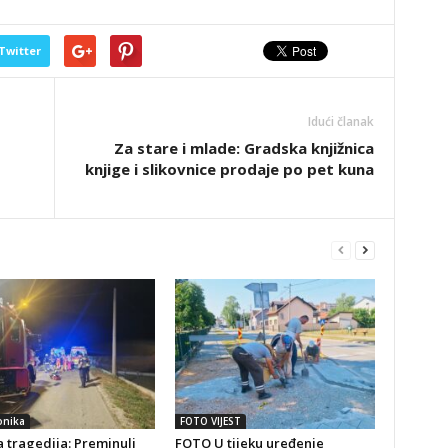
Twitter
Idući članak
Za stare i mlade: Gradska knjižnica
knjige i slikovnice prodaje po pet kuna
onika
FOTO VIJEST
 tragedija: Preminuli
FOTO U tijeku uređenje