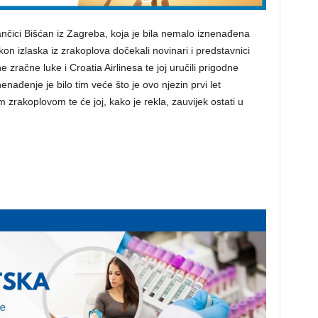
vančici Bišćan iz Zagreba, koja je bila nemalo iznenađena
kon izlaska iz zrakoplova dočekali novinari i predstavnici
zračne luke i Croatia Airlinesa te joj uručili prigodne
nađenje je bilo tim veće što je ovo njezin prvi let
m zrakoplovom te će joj, kako je rekla, zauvijek ostati u