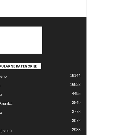
PULARNE KATEGORIJE
18144
jeno
16832
i
4495
e
3849
Kronika
3778
ra
3072
2983
jivosti