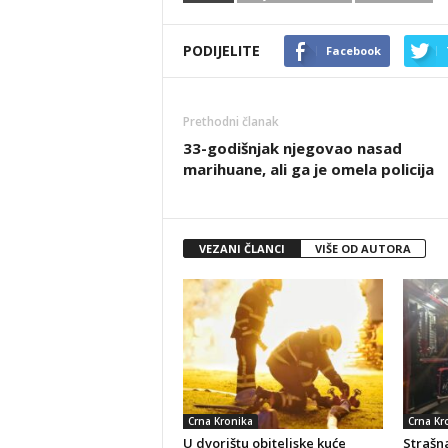
PODIJELITE
Facebook
Prethodni članak
33-godišnjak njegovao nasad
marihuane, ali ga je omela policija
VEZANI ČLANCI
VIŠE OD AUTORA
Crna Kronika
Crna Kr
U dvorištu obiteljske kuće
Strašna