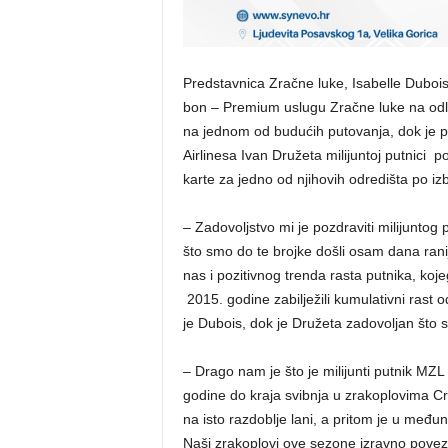
Predstavnica Zračne luke, Isabelle Dubois,
bon – Premium uslugu Zračne luke na odl
na jednom od budućih putovanja, dok je p
Airlinesa Ivan Družeta milijuntoj putnici p
karte za jedno od njihovih odredišta po iz
– Zadovoljstvo mi je pozdraviti milijunto
što smo do te brojke došli osam dana rani
nas i pozitivnog trenda rasta putnika, koj
2015. godine zabilježili kumulativni rast 
je Dubois, dok je Družeta zadovoljan što s
– Drago nam je što je milijunti putnik MZ
godine do kraja svibnja u zrakoplovima Cr
na isto razdoblje lani, a pritom je u međ
Naši zrakoplovi ove sezone izravno povez