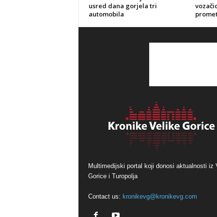
usred dana gorjela tri
vozačic
automobila
promet
Multimedijski portal koji donosi aktualnosti iz 
Gorice i Turopolja
Contact us:
kronikevg@kronikevg.com