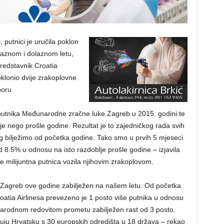
 putnici je uručila poklon
aznom i dolaznom letu,
redstavnik Croatia
oklonio dvije zrakoplovne
boru
g putnika Međunarodne zračne luke Zagreb u 2015. godini te
je nego prošle godine. Rezultat je to zajedničkog rada svih
eg bilježimo od početka godine. Tako smo u prvih 5 mjeseci
od 8.5% u odnosu na isto razdoblje prošle godine – izjavila
e milijuntna putnica vozila njihovim zrakoplovom.
L Zagreb ove godine zabilježen na našem letu. Od početka
oatia Airlinesa prevezeno je 1 posto više putnika u odnosu
unarodnom redovitom prometu zabilježen rast od 3 posto.
uju Hrvatsku s 30 europskih odredišta u 18 država – rekao