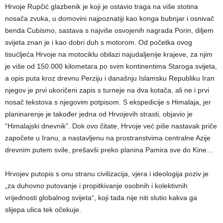
Hrvoje Rupčić glazbenik je koji je ostavio traga na više stotina
nosača zvuka, u domovini najpoznatiji kao konga bubnjar i osnivač
benda Cubismo, sastava s najviše osvojenih nagrada Porin, diljem
svijeta znan je i kao dobri duh s motorom. Od početka ovog
tisućljeća Hrvoje na motociklu obilazi najudaljenije krajeve, za njim
je više od 150.000 kilometara po svim kontinentima Staroga svijeta,
a opis puta kroz drevnu Perziju i današnju Islamsku Republiku Iran
njegov je prvi ukoričeni zapis s turneje na dva kotača, ali ne i prvi
nosač tekstova s njegovim potpisom. S ekspedicije s Himalaja, jer
planinarenje je također jedna od Hrvojevih strasti, objavio je
“Himalajski dnevnik”. Dok ovo čitate, Hrvoje već piše nastavak priče
započete u Iranu, a nastavljenu na prostranstvima centralne Azije
drevnim putem svile, prešavši preko planina Pamira sve do Kine…
Hrvojev putopis s onu stranu civilizacija, vjera i ideologija poziv je
„za duhovno putovanje i propitkivanje osobnih i kolektivnih
vrijednosti globalnog svijeta“, koji tada nije niti slutio kakva ga
slijepa ulica tek očekuje.