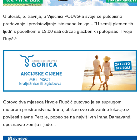
U utorak, 5. travnja, u Vijećnici POUVG-a svoje će putopisno
predavanje i predstavljanje istoimene knjige – “U zemlji plemenitih
ljudi” s početkom u 19.00 sati održati glazbenik i putopisac Hrvoje
Rupčić.
Gotovo dva mjeseca Hrvoje Rupčić putovao je sa suprugom
motorom prostranstvima Irana, obišao sve relevantne lokacije iz
povijesti slavne Perzije, popeo se na najviši vrh Irana Damavand,
upoznavao zemlju i ljude…