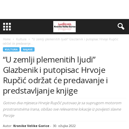
Home
Kultura
“U zemlji plemenitih ljudi” Glazbenik i putopisac Hrvoje Rupčić
održat će predavanje...
KULTURA
NAJAVE
“U zemlji plemenitih ljudi”
Glazbenik i putopisac Hrvoje
Rupčić održat će predavanje i
predstavljanje knjige
Gotovo dva mjeseca Hrvoje Rupčić putovao je sa suprugom motorom
prostranstvima Irana, obišao sve relevantne lokacije iz povijesti slavne
Perzije
Autor:
Kronike Velike Gorice
-
30. ožujka 2022