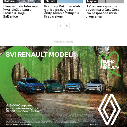
Kultura
Najave
Najave
Likovne priče Infersive:
Branitelji Vukomeričkih
U Vukovini započinje
Prva izložba Laure
gorica pozivaju na
devetnica u čast Gospi:
Katulić u izlogu
obilježavanje “Oluje” u
Evo rasporeda misa i
Galženice
Kravarskom
programa
- Advertisement -