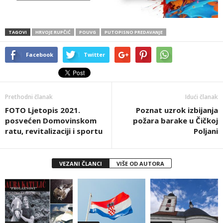
TAGOVI
HRVOJE RUPČIĆ
POUVG
PUTOPISNO PREDAVANJE
Facebook
Twitter
Prethodni članak
Idući članak
FOTO Ljetopis 2021.
Poznat uzrok izbijanja
posvećen Domovinskom
požara barake u Čičkoj
ratu, revitalizaciji i sportu
Poljani
VEZANI ČLANCI
VIŠE OD AUTORA