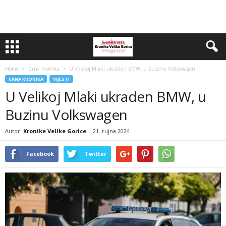
Home
Crna Kronika
U Velikoj Mlaki ukraden BMW, u Buzinu Volkswagen
CRNA KRONIKA
VIJESTI
U Velikoj Mlaki ukraden BMW, u
Buzinu Volkswagen
Autor:
Kronike Velike Gorice
-
21. rujna 2024
Facebook
Twitter