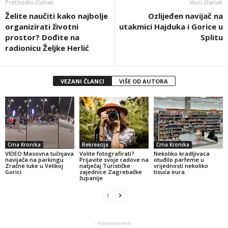
Prethodni članak
Idući članak
Želite naučiti kako najbolje
Ozlijeđen navijač na
organizirati životni
utakmici Hajduka i Gorice u
prostor? Dođite na
Splitu
radionicu Željke Herlić
VEZANI ČLANCI
VIŠE OD AUTORA
Crna Kronika
Rekreacija
Crna Kronika
VIDEO Masovna tučnjava
Volite fotografirati?
Nekoliko kradljivaca
navijača na parkingu
Prijavite svoje radove na
otuđilo parfeme u
Zračne luke u Velikoj
natječaj Turističke
vrijednosti nekoliko
Gorici
zajednice Zagrebačke
tisuća eura
županije
- Advertisement -