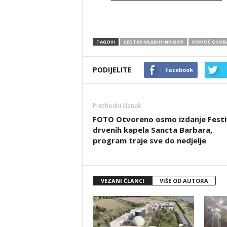
TAGOVI
CENTAR MLADIH INVIGOR
POMOĆ OSOBA
PODIJELITE
Facebook
Prethodni članak
FOTO Otvoreno osmo izdanje Festi
drvenih kapela Sancta Barbara,
program traje sve do nedjelje
VEZANI ČLANCI
VIŠE OD AUTORA