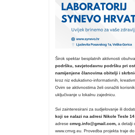
Širok spektar besplatnih aktivnosti obuhv
podršku, savjetodavnu podršku pri os
namijenjene članovima obitelji i skrbni
kroz niz edukativno-informativnih, kreativ
Ovim se aktivnostima želi osnažiti korisni
uključivanje u lokalnu zajednicu.
Svi zainteresirani za sudjelovanje ili doda
koji se nalazi na adresi Nikole Tesle 14 
adrese
cmvg.info@gmail.com,
a detalji
www.cmvg.eu. Provedba projekta traje d