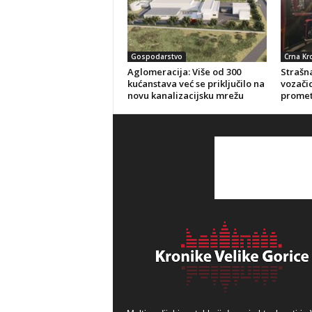
Gospodarstvo
Crna Kr
Aglomeracija: Više od 300
Strašna
kućanstava već se priključilo na
vozačic
novu kanalizacijsku mrežu
promet