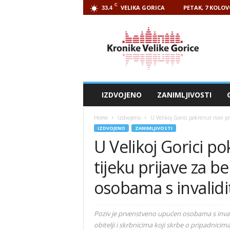
C
VELIKA GORICA
PETAK, 7 KOLOV
33.4
Kronike
Velike
Gorice
IZDVOJENO
ZANIMLJIVOSTI
Home
Izdvojeno
U Velikoj Gorici pokrenut novi pro
IZDVOJENO
ZANIMLJIVOSTI
U Velikoj Gorici po
tijeku prijave za b
osobama s invalidi
Poziv je prvenstveno upućen osobama s inval
obitelji i skrbnicima koji skrbe o pripadnicim