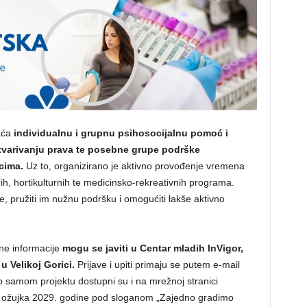
aća
individualnu i grupnu psihosocijalnu pomoć i
tvarivanju prava te posebne grupe podrške
cima.
Uz to, organizirano je aktivno provođenje vremena
nih, hortikulturnih te medicinsko-rekreativnih programa.
ke, pružiti im nužnu podršku i omogućiti lakše aktivno
tne informacije
mogu se javiti u Centar mladih InVigor,
u Velikoj Gorici.
Prijave i upiti primaju se putem e-mail
 o samom projektu dostupni su i na mrežnoj stranici
o ožujka 2029. godine pod sloganom „Zajedno gradimo