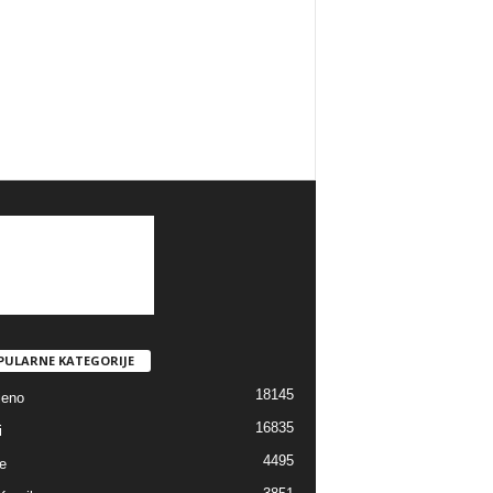
PULARNE KATEGORIJE
18145
jeno
16835
i
4495
e