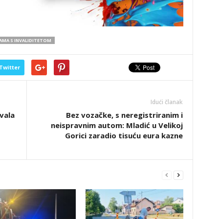
MA S INVALIDITETOM
Twitter
Idući članak
vala
Bez vozačke, s neregistriranim i
neispravnim autom: Mladić u Velikoj
Gorici zaradio tisuću eura kazne