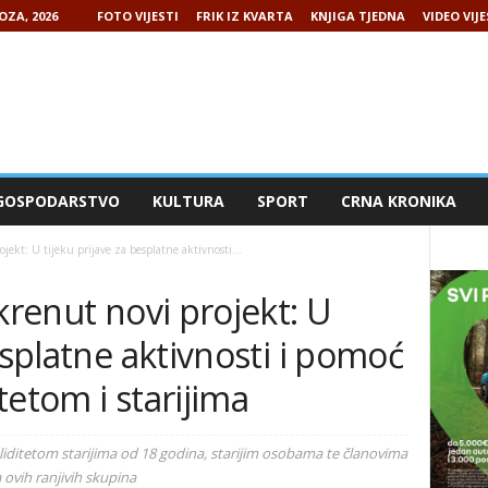
OZA, 2026
FOTO VIJESTI
FRIK IZ KVARTA
KNJIGA TJEDNA
VIDEO VIJE
GOSPODARSTVO
KULTURA
SPORT
CRNA KRONIKA
jekt: U tijeku prijave za besplatne aktivnosti...
krenut novi projekt: U
esplatne aktivnosti i pomoć
tetom i starijima
iditetom starijima od 18 godina, starijim osobama te članovima
a ovih ranjivih skupina