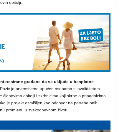
vih obitelji.
interesirane građane da se uključe u besplatne
Poziv je prvenstveno upućen osobama s invaliditetom
e članovima obitelji i skrbnicima koji skrbe o pripadnicima
 kako je projekt osmišljen kao odgovor na potrebe onih
tivnu promjenu u svakodnevnom životu.