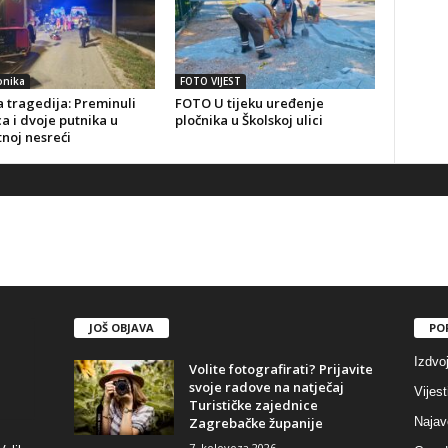
onika
FOTO VIJEST
 tragedija: Preminuli
FOTO U tijeku uređenje
a i dvoje putnika u
pločnika u Školskoj ulici
noj nesreći
JOŠ OBJAVA
PO
Izdvo
Volite fotografirati? Prijavite
svoje radove na natječaj
Vijest
Turističke zajednice
Zagrebačke županije
Najav
7. kolovoza 2026