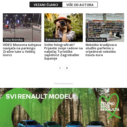
VEZANI ČLANCI
VIŠE OD AUTORA
Crna Kronika
Rekreacija
Crna Kronika
VIDEO Masovna tučnjava
Volite fotografirati?
Nekoliko kradljivaca
navijača na parkingu
Prijavite svoje radove na
otuđilo parfeme u
Zračne luke u Velikoj
natječaj Turističke
vrijednosti nekoliko
Gorici
zajednice Zagrebačke
tisuća eura
županije
- Advertisement -