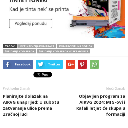
TAGOVI
DEZINSEKCIJA KOMARACA
KOMARCI VELIKA GORICA
ŠPRICANJE KOMARACA
ŠPRICANJE KOMARACA VELIKA GORICA
Facebook
Twitter
Prethodni članak
Idući članak
Planirajte dolazak na
Objavljen program za
AIRVG unaprijed: U subotu
AIRVG 2024: MIG-ovi i
zatvaranje ulice prema
Rafali letjet će skupa u
Zračnoj luci
formaciji