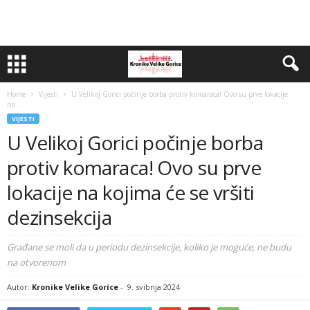
Home
Vijesti
U Velikoj Gorici počinje borba protiv komaraca! Ovo su prve lokacije
na...
VIJESTI
U Velikoj Gorici počinje borba
protiv komaraca! Ovo su prve
lokacije na kojima će se vršiti
dezinsekcija
Građane se moli da u periodu dezinsekcije, koliko je moguće, ne budu
na otvorenom
Autor:
Kronike Velike Gorice
-
9. svibnja 2024