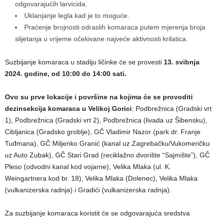
odgovarajućih larvicida.
Uklanjanje legla kad je to moguće.
Praćenje brojnosti odraslih komaraca putem mjerenja broja
slijetanja u vrijeme očekivane najveće aktivnosti krilatica.
Suzbijanje komaraca u stadiju ličinke će se provesti
13. svibnja
2024. godine, od 10:00 do 14:00 sati.
Ovo su prve lokacije i površine na kojima će se provoditi
dezinsekcija komaraca u Velikoj Gorici
: Podbrežnica (Gradski vrt
1), Podbrežnica (Gradski vrt 2), Podbrežnica (livada uz Šibensku),
Cibljanica (Gradsko groblje), GČ Vladimir Nazor (park dr. Franje
Tuđmana), GČ Miljenko Granić (kanal uz Zagrebačku/Vukomeričku
uz Auto Zubak), GČ Stari Grad (reciklažno dvorište “Sajmište”), GČ
Pleso (odvodni kanal kod vojarne), Velika Mlaka (ul. K.
Weingartnera kod br. 18), Velika Mlaka (Dolenec), Velika Mlaka
(vulkanizerska radnja) i Gradići (vulkanizerska radnja).
Za suzbijanje komaraca koristit će se odgovarajuća sredstva