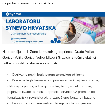
na području našeg grada i okolice.
Na području I. i II. Zone komunalnog doprinosa Grada Velike
Gorice (Velika Gorica, Velika Mlaka i Gradići), stručni djelatnici
tvrtke provodit će sljedeće aktivnosti:
Otkrivanje novih legla putem terenskog obilaska.
Praćenje legla komaraca u povremenim i trajnim vodama,
uključujući potoci, retencije potoka, bare, kanale, jezera,
poplavne livade, šumske depresije, slivnike uz prometnice,
kanalizacijska revizijska okna, zapuštene fontane i bazene.
Larvicidne tretmane radi suzbijanja ličinki primjenom