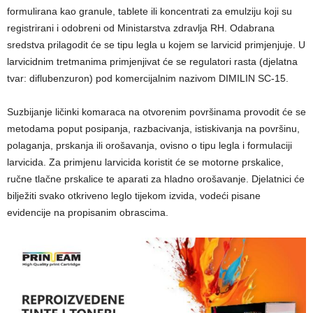
formulirana kao granule, tablete ili koncentrati za emulziju koji su
registrirani i odobreni od Ministarstva zdravlja RH. Odabrana
sredstva prilagodit će se tipu legla u kojem se larvicid primjenjuje. U
larvicidnim tretmanima primjenjivat će se regulatori rasta (djelatna
tvar: diflubenzuron) pod komercijalnim nazivom DIMILIN SC-15.
Suzbijanje ličinki komaraca na otvorenim površinama provodit će se
metodama poput posipanja, razbacivanja, istiskivanja na površinu,
polaganja, prskanja ili orošavanja, ovisno o tipu legla i formulaciji
larvicida. Za primjenu larvicida koristit će se motorne prskalice,
ručne tlačne prskalice te aparati za hladno orošavanje. Djelatnici će
bilježiti svako otkriveno leglo tijekom izvida, vodeći pisane
evidencije na propisanim obrascima.