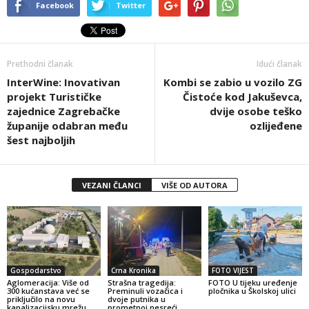
Facebook
Twitter
Prethodni članak
Idući članak
InterWine: Inovativan
Kombi se zabio u vozilo ZG
projekt Turističke
Čistoće kod Jakuševca,
zajednice Zagrebačke
dvije osobe teško
županije odabran među
ozlijeđene
šest najboljih
VEZANI ČLANCI
VIŠE OD AUTORA
Gospodarstvo
Crna Kronika
FOTO VIJEST
Aglomeracija: Više od
Strašna tragedija:
FOTO U tijeku uređenje
300 kućanstava već se
Preminuli vozačica i
pločnika u Školskoj ulici
priključilo na novu
dvoje putnika u
kanalizacijsku mrežu
prometnoj nesreći