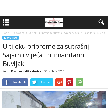
Home
Izdvojeno
U tijeku pripreme za sutrašnji Sajam cvijeća i humanitarni Buvljak
IZDVOJENO
U tijeku pripreme za sutrašnji
Sajam cvijeća i humanitarni
Buvljak
Autor:
Kronike Velike Gorice
-
31. svibnja 2024
Facebook
Twitter