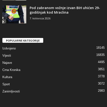
Pod zabranom vožnje izvan BiH uhićen 29-
godišnjak kod Mraclina
7. kolovoza 2026
POPULARNE KATEGORIJE
18145
Izdvojeno
16835
Vijesti
4495
Najave
3851
Crna Kronika
3778
Kultura
3072
Sport
2983
Zanimljivosti