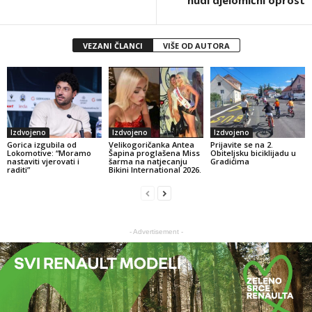
nudi djelomični oprost
VEZANI ČLANCI
VIŠE OD AUTORA
Izdvojeno
Izdvojeno
Izdvojeno
Gorica izgubila od
Velikogoričanka Antea
Prijavite se na 2.
Lokomotive: “Moramo
Šapina proglašena Miss
Obiteljsku biciklijadu u
nastaviti vjerovati i
šarma na natjecanju
Gradićima
raditi”
Bikini International 2026.
- Advertisement -