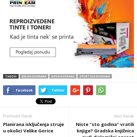
TAGOVI
BALON DVORANA
NOVA DVORANA
SPORTSKA DVORANA
Facebook
Twitter
Prethodni članak
Idući članak
Planirana isključenja struje
Niste “sto godina” vratili
u okolici Velike Gorice
knjige? Gradska knjižnica