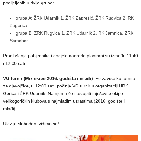
podijeljenih u dvije grupe:
grupa A: ŽRK Udarnik 1, ŽRK Zaprešić, ŽRK Rugvica 2, RK
Zagorica
grupa B: ŽRK Rugvica 1, ŽRK Udarnik 2, RK Jamnica, ŽRK
Samobor.
Proglašenje pobjednika i dodjela nagrada planirani su između 11:40
i 12:00 sati.
VG turnir (Mix ekipe 2016. godišta i mlađi)
: Po završetku turnira
za djevojčice, u 12:00 sati, počinje VG turnir u organizaciji HRK
Gorice i ŽRK Udarnik. Na njemu će nastupiti mješovite ekipe
velikogoričkih klubova s najmlađim uzrastima (2016. godište i
mlađi).
Ulaz je slobodan, vidimo se!