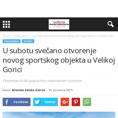
Home
Izdvojeno
U subotu svečano otvorenje novog sportskog objekta u Velikoj Gorici
IZDVOJENO
SPORT
U subotu svečano otvorenje
novog sportskog objekta u Velikoj
Gorici
Otvorenje će biti popraćeno rukometnim turnirom
Autor:
Kronike Velike Gorice
-
10. prosinca 2025
Facebook
Twitter