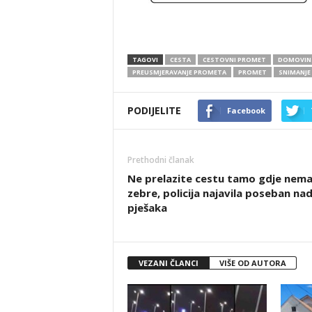
TAGOVI
CESTA
CESTOVNI PROMET
DOMOVIN
PREUSMJERAVANJE PROMETA
PROMET
SNIMANJE
PODIJELITE
Facebook
Prethodni članak
Ne prelazite cestu tamo gdje nem
zebre, policija najavila poseban na
pješaka
VEZANI ČLANCI
VIŠE OD AUTORA