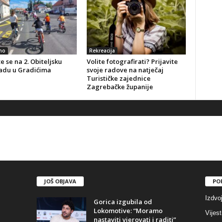
no
Rekreacija
te se na 2. Obiteljsku
Volite fotografirati? Prijavite
jadu u Gradićima
svoje radove na natječaj
Turističke zajednice
Zagrebačke županije
JOŠ OBJAVA
PO
Izdvo
Gorica izgubila od
Lokomotive: “Moramo
Vijest
nastaviti vjerovati i raditi”