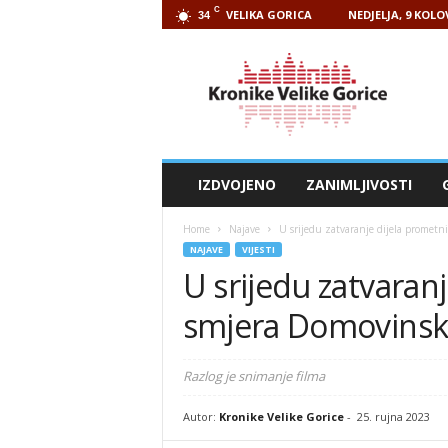
C
VELIKA GORICA
NEDJELJA, 9 KOLO
34
Kronike
Velike
Gorice
IZDVOJENO
ZANIMLJIVOSTI
Home
Najave
U srijedu zatvaranje dijela prometn
NAJAVE
VIJESTI
U srijedu zatvaranj
smjera Domovins
Razlog je snimanje filma
Autor:
Kronike Velike Gorice
-
25. rujna 2023