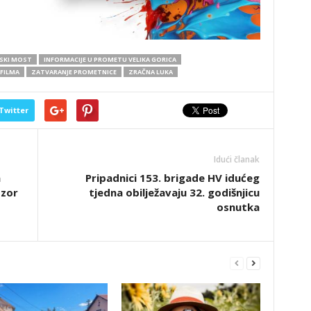
SKI MOST
INFORMACIJE U PROMETU VELIKA GORICA
 FILMA
ZATVARANJE PROMETNICE
ZRAČNA LUKA
Twitter
Idući članak
a
Pripadnici 153. brigade HV idućeg
dzor
tjedna obilježavaju 32. godišnjicu
osnutka