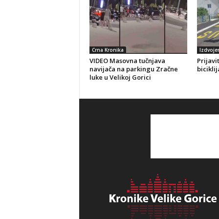
Crna Kronika
Izdvoje
VIDEO Masovna tučnjava
Prijavi
navijača na parkingu Zračne
bicikli
luke u Velikoj Gorici