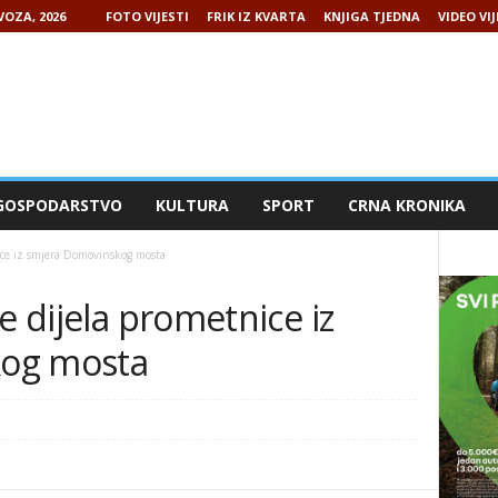
VOZA, 2026
FOTO VIJESTI
FRIK IZ KVARTA
KNJIGA TJEDNA
VIDEO VIJ
GOSPODARSTVO
KULTURA
SPORT
CRNA KRONIKA
ice iz smjera Domovinskog mosta
e dijela prometnice iz
kog mosta