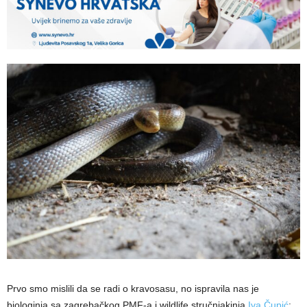
Prvo smo mislili da se radi o kravosasu, no ispravila nas je
biologinja sa zagrebačkog PMF-a i wildlife stručnjakinja
Iva Čupić
: