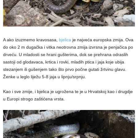
A ako izuzmemo kravosasa,
bjelica
je najveća europska zmija. Ova
do oko 2 m dugačka i vitka neotrovna zmija izvrsna je penjačica po
drveću. U mladosti se hrani gušterima, dok se prehrana odraslih
sastoji od glodavaca, krtica i rovki, mladih ptica i jaja koje ubija
stezanjem ili gušenjem tako što prvo počne gutati žrtvinu glavu.
Ženke u leglo liježu 5-8 jaja u lipnju/srpnju.
Kao i sve zmije, i bjelica je ugrožena te je u Hrvatskoj kao i drugdje
u Europi strogo zaštićena vrsta.