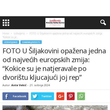
Home
Izdvojeno
FOTO U Šiljakovini opažena jedna od najvećih europskih zmija:
“Kokice su je...
IZDVOJENO
ZANIMLJIVOSTI
FOTO U Šiljakovini opažena jedna
od najvećih europskih zmija:
“Kokice su je natjeravale po
dvorištu kljucajući joj rep”
Autor:
Ante Vekić
-
21. svibnja 2024
Facebook
Twitter