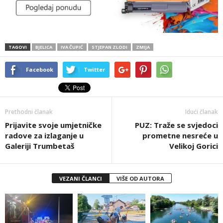
TAGOVI
BJELICA
IVA ČUPIĆ
STJEPAN ZLODI
ZMIJA
Facebook
Twitter
Prethodni članak
Idući članak
Prijavite svoje umjetničke
PUZ: Traže se svjedoci
radove za izlaganje u
prometne nesreće u
Galeriji Trumbetaš
Velikoj Gorici
VEZANI ČLANCI
VIŠE OD AUTORA