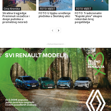
Crna Kronika
FOTO VIJEST
FOTO VIJEST
Strašna tragedija:
FOTO U tijeku uređenje
FOTO Tradicionalni
Preminuli vozačica i
pločnika u Školskoj ulici
“Kupski plov” okupio
dvoje putnika u
rekordan broj
prometnoj nesreći
posjetitelja
- Advertisement -