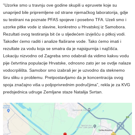
“Uzorke smo u travnju ove godine skupili u epruvete koje su
unaprijed bile pripremljene od strane njemačkog laboratorija, gdje
su testirani na poznate PFAS spojeve i posebno TFA. Uzeli smo i
uzorke pitke vode iz slavine, konkretno u Hrvatskoj iz Samobora.
Rezultati ovog testiranja bit će u sljedećem izvješću o pitkoj vodi.
Također ćemo raditi i analize flaširane vode. Tako ćemo imati i
rezultate za vodu koja se smatra da je najsigurnija i najčišća.
Lokaciju nizvodno od Zagreba smo odabrali da vidimo kakvu vodu
pije četvrtina populacije Hrvatske, odnosno zato jer se ovdje nalaze
vodocrpilišta. Samobor smo izabrali jer je uzvodno da steknemo
širu sliku o problemu. Pretpostavljamo da je koncentracija ovog
spoja značajno viša u poljoprivrednim područjima”, rekla je za KVG
predsjednica udruge Zemljane staze Natalija Svrtan.