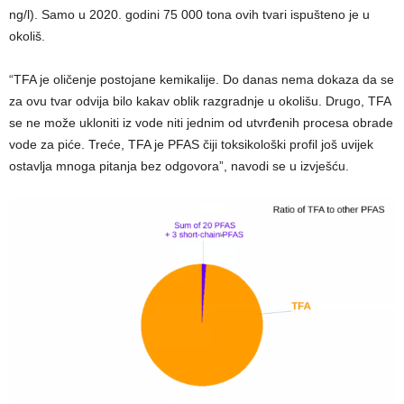
ng/l). Samo u 2020. godini 75 000 tona ovih tvari ispušteno je u
okoliš.
“TFA je oličenje postojane kemikalije. Do danas nema dokaza da se
za ovu tvar odvija bilo kakav oblik razgradnje u okolišu. Drugo, TFA
se ne može ukloniti iz vode niti jednim od utvrđenih procesa obrade
vode za piće. Treće, TFA je PFAS čiji toksikološki profil još uvijek
ostavlja mnoga pitanja bez odgovora”, navodi se u izvješću.