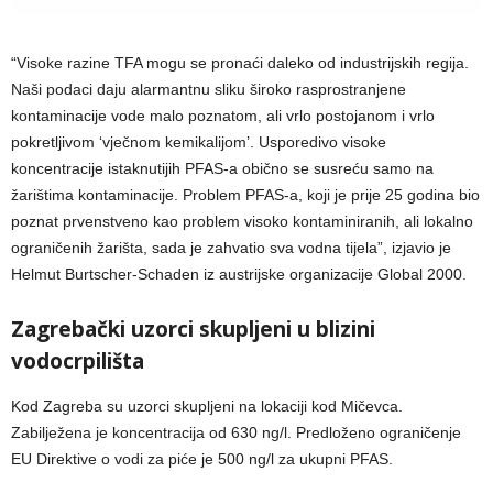
“Visoke razine TFA mogu se pronaći daleko od industrijskih regija.
Naši podaci daju alarmantnu sliku široko rasprostranjene
kontaminacije vode malo poznatom, ali vrlo postojanom i vrlo
pokretljivom ‘vječnom kemikalijom’. Usporedivo visoke
koncentracije istaknutijih PFAS-a obično se susreću samo na
žarištima kontaminacije. Problem PFAS-a, koji je prije 25 godina bio
poznat prvenstveno kao problem visoko kontaminiranih, ali lokalno
ograničenih žarišta, sada je zahvatio sva vodna tijela”, izjavio je
Helmut Burtscher-Schaden iz austrijske organizacije Global 2000.
Zagrebački uzorci skupljeni u blizini
vodocrpilišta
Kod Zagreba su uzorci skupljeni na lokaciji kod Mičevca.
Zabilježena je koncentracija od 630 ng/l. Predloženo ograničenje
EU Direktive o vodi za piće je 500 ng/l za ukupni PFAS.