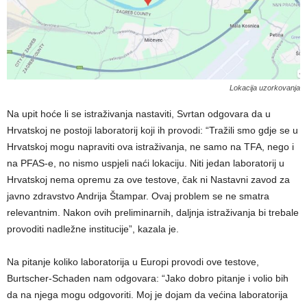
Lokacija uzorkovanja
Na upit hoće li se istraživanja nastaviti, Svrtan odgovara da u
Hrvatskoj ne postoji laboratorij koji ih provodi: “Tražili smo gdje se u
Hrvatskoj mogu napraviti ova istraživanja, ne samo na TFA, nego i
na PFAS-e, no nismo uspjeli naći lokaciju. Niti jedan laboratorij u
Hrvatskoj nema opremu za ove testove, čak ni Nastavni zavod za
javno zdravstvo Andrija Štampar. Ovaj problem se ne smatra
relevantnim. Nakon ovih preliminarnih, daljnja istraživanja bi trebale
provoditi nadležne institucije”, kazala je.
Na pitanje koliko laboratorija u Europi provodi ove testove,
Burtscher-Schaden nam odgovara: “Jako dobro pitanje i volio bih
da na njega mogu odgovoriti. Moj je dojam da većina laboratorija