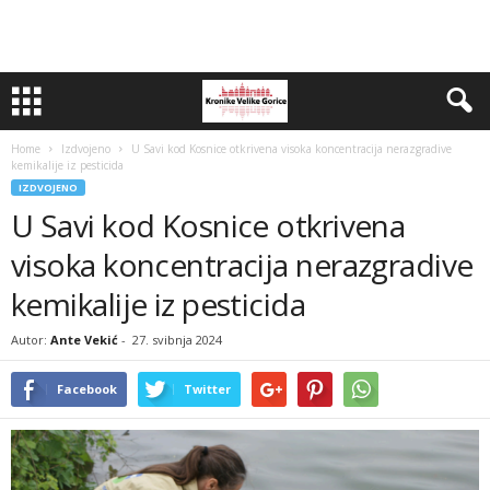
Home
Izdvojeno
U Savi kod Kosnice otkrivena visoka koncentracija nerazgradive
kemikalije iz pesticida
IZDVOJENO
U Savi kod Kosnice otkrivena
visoka koncentracija nerazgradive
kemikalije iz pesticida
Autor:
Ante Vekić
-
27. svibnja 2024
Facebook
Twitter