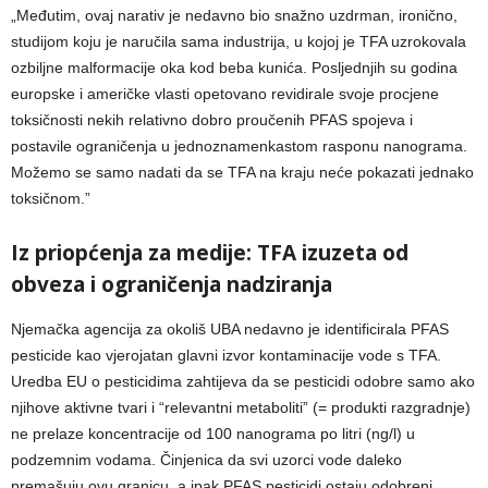
„Međutim, ovaj narativ je nedavno bio snažno uzdrman, ironično,
studijom koju je naručila sama industrija, u kojoj je TFA uzrokovala
ozbiljne malformacije oka kod beba kunića. Posljednjih su godina
europske i američke vlasti opetovano revidirale svoje procjene
toksičnosti nekih relativno dobro proučenih PFAS spojeva i
postavile ograničenja u jednoznamenkastom rasponu nanograma.
Možemo se samo nadati da se TFA na kraju neće pokazati jednako
toksičnom.”
Iz priopćenja za medije: TFA izuzeta od
obveza i ograničenja nadziranja
Njemačka agencija za okoliš UBA nedavno je identificirala PFAS
pesticide kao vjerojatan glavni izvor kontaminacije vode s TFA.
Uredba EU o pesticidima zahtijeva da se pesticidi odobre samo ako
njihove aktivne tvari i “relevantni metaboliti” (= produkti razgradnje)
ne prelaze koncentracije od 100 nanograma po litri (ng/l) u
podzemnim vodama. Činjenica da svi uzorci vode daleko
premašuju ovu granicu, a ipak PFAS pesticidi ostaju odobreni,