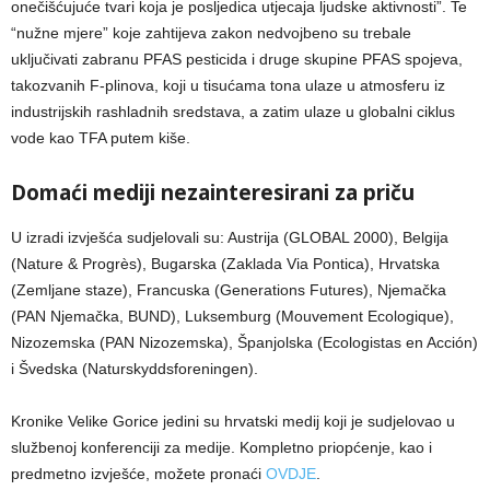
onečišćujuće tvari koja je posljedica utjecaja ljudske aktivnosti”. Te
“nužne mjere” koje zahtijeva zakon nedvojbeno su trebale
uključivati zabranu PFAS pesticida i druge skupine PFAS spojeva,
takozvanih F-plinova, koji u tisućama tona ulaze u atmosferu iz
industrijskih rashladnih sredstava, a zatim ulaze u globalni ciklus
vode kao TFA putem kiše.
Domaći mediji nezainteresirani za priču
U izradi izvješća sudjelovali su: Austrija (GLOBAL 2000), Belgija
(Nature & Progrès), Bugarska (Zaklada Via Pontica), Hrvatska
(Zemljane staze), Francuska (Generations Futures), Njemačka
(PAN Njemačka, BUND), Luksemburg (Mouvement Ecologique),
Nizozemska (PAN Nizozemska), Španjolska (Ecologistas en Acción)
i Švedska (Naturskyddsforeningen).
Kronike Velike Gorice jedini su hrvatski medij koji je sudjelovao u
službenoj konferenciji za medije. Kompletno priopćenje, kao i
predmetno izvješće, možete pronaći
OVDJE
.