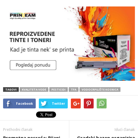
TAGOVI
KVALITETA VODE
PESTICIDI
TFA
VODOCRPILIŠTE KOSNICA
Facebook
Twitter
Prethodni članak
Idući članak
Prometna nesreća: Pijani
Gradski bazen organizira