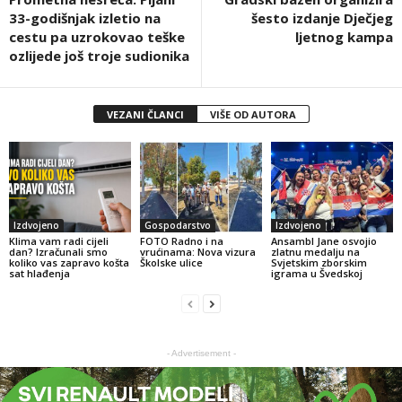
33-godišnjak izletio na
šesto izdanje Dječjeg
cestu pa uzrokovao teške
ljetnog kampa
ozlijede još troje sudionika
VEZANI ČLANCI
VIŠE OD AUTORA
Izdvojeno
Gospodarstvo
Izdvojeno
Klima vam radi cijeli
FOTO Radno i na
Ansambl Jane osvojio
dan? Izračunali smo
vrućinama: Nova vizura
zlatnu medalju na
koliko vas zapravo košta
Školske ulice
Svjetskim zborskim
sat hlađenja
igrama u Švedskoj
- Advertisement -