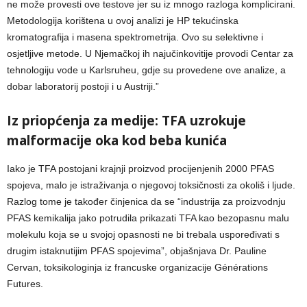
ne može provesti ove testove jer su iz mnogo razloga komplicirani.
Metodologija korištena u ovoj analizi je HP tekućinska
kromatografija i masena spektrometrija. Ovo su selektivne i
osjetljive metode. U Njemačkoj ih najučinkovitije provodi Centar za
tehnologiju vode u Karlsruheu, gdje su provedene ove analize, a
dobar laboratorij postoji i u Austriji.”
Iz priopćenja za medije: TFA uzrokuje
malformacije oka kod beba kunića
Iako je TFA postojani krajnji proizvod procijenjenih 2000 PFAS
spojeva, malo je istraživanja o njegovoj toksičnosti za okoliš i ljude.
Razlog tome je također činjenica da se “industrija za proizvodnju
PFAS kemikalija jako potrudila prikazati TFA kao bezopasnu malu
molekulu koja se u svojoj opasnosti ne bi trebala uspoređivati s
drugim istaknutijim PFAS spojevima”, objašnjava Dr. Pauline
Cervan, toksikologinja iz francuske organizacije Générations
Futures.