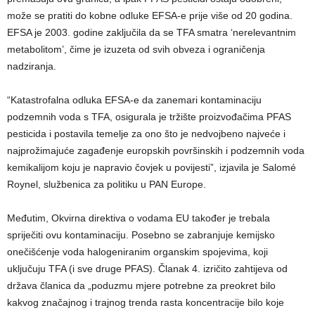
može se pratiti do kobne odluke EFSA-e prije više od 20 godina.
EFSA je 2003. godine zaključila da se TFA smatra ‘nerelevantnim
metabolitom’, čime je izuzeta od svih obveza i ograničenja
nadziranja.
“Katastrofalna odluka EFSA-e da zanemari kontaminaciju
podzemnih voda s TFA, osigurala je tržište proizvođačima PFAS
pesticida i postavila temelje za ono što je nedvojbeno najveće i
najprožimajuće zagađenje europskih površinskih i podzemnih voda
kemikalijom koju je napravio čovjek u povijesti”, izjavila je Salomé
Roynel, službenica za politiku u PAN Europe.
Međutim, Okvirna direktiva o vodama EU također je trebala
spriječiti ovu kontaminaciju. Posebno se zabranjuje kemijsko
onečišćenje voda halogeniranim organskim spojevima, koji
uključuju TFA (i sve druge PFAS). Članak 4. izričito zahtijeva od
država članica da „poduzmu mjere potrebne za preokret bilo
kakvog značajnog i trajnog trenda rasta koncentracije bilo koje