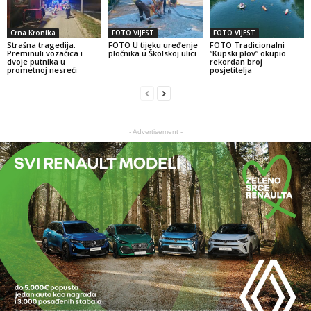
Crna Kronika
FOTO VIJEST
FOTO VIJEST
Strašna tragedija:
FOTO U tijeku uređenje
FOTO Tradicionalni
Preminuli vozačica i
pločnika u Školskoj ulici
“Kupski plov” okupio
dvoje putnika u
rekordan broj
prometnoj nesreći
posjetitelja
- Advertisement -