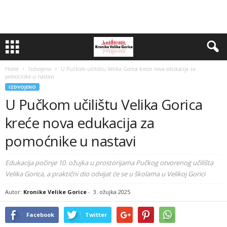
Home
Izdvojeno
U Pučkom učilištu Velika Gorica kreće nova edukacija za
pomoćnike u nastavi
IZDVOJENO
U Pučkom učilištu Velika Gorica
kreće nova edukacija za
pomoćnike u nastavi
Edukacija počinje 10. ožujka u prostorijama Pučkog otvorenog učilišta
Velika Gorica, a praktični dio odvijat će se u školama u Velikoj Gorici
Autor:
Kronike Velike Gorice
-
3. ožujka 2025
Facebook
Twitter