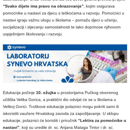
“Svako dijete ima pravo na obrazovanje”
, kojim osigurava
pomoćnike u nastavi za djecu s teškoćama u razvoju. Pomoćnici u
nastavi igraju važnu ulogu u školama – pomažu djeci u učenju,
socijalizaciji i stjecanju samostalnosti te tako doprinose njihovom
uspješnijem školovanju i razvoju.
Edukacija počinje
10. ožujka
u prostorijama Pučkog otvorenog
učilišta Velika Gorica, a praktični dio odvijat će se u školama u
Velikoj Gorici. Troškove edukacije polaznici mogu pokriti sami ili
iskoristiti vaučere Hrvatskog zavoda za zapošljavanje. U sklopu
edukacije, polaznici će koristiti i priručnik
“Lektira za pomoćnike u
nastavi”
, koji su uredile dr. sc. Arijana Mataga Tintor i dr. sc.