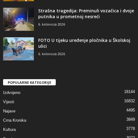
Strašna tragedija: Preminuli vozačica i dvoje
putnika u prometnoj nesreći
6. kolovoza 2026
FOTO U tijeku uređenje pločnika u Školskoj
ulici
6. kolovoza 2026
POPULARNE KATEGORIJE
18144
Izdvojeno
16832
Vijesti
4495
Najave
3849
Crna Kronika
3778
Kultura
3072