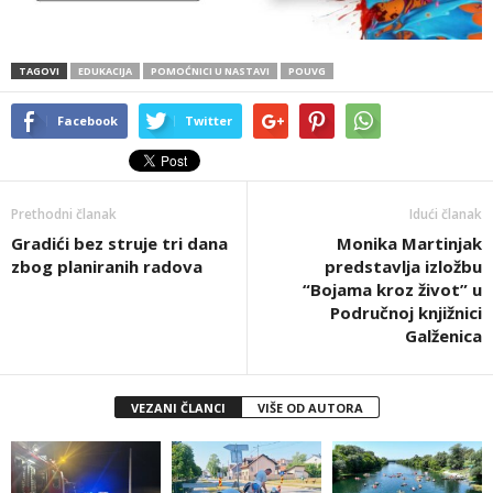
TAGOVI
EDUKACIJA
POMOĆNICI U NASTAVI
POUVG
Facebook
Twitter
Prethodni članak
Idući članak
Gradići bez struje tri dana
Monika Martinjak
zbog planiranih radova
predstavlja izložbu
“Bojama kroz život” u
Područnoj knjižnici
Galženica
VEZANI ČLANCI
VIŠE OD AUTORA