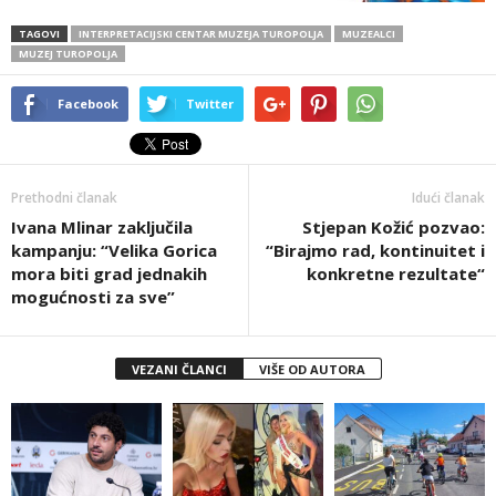
TAGOVI
INTERPRETACIJSKI CENTAR MUZEJA TUROPOLJA
MUZEALCI
MUZEJ TUROPOLJA
Facebook
Twitter
Prethodni članak
Idući članak
Ivana Mlinar zaključila
Stjepan Kožić pozvao:
kampanju: “Velika Gorica
“Birajmo rad, kontinuitet i
mora biti grad jednakih
konkretne rezultate“
mogućnosti za sve”
VEZANI ČLANCI
VIŠE OD AUTORA