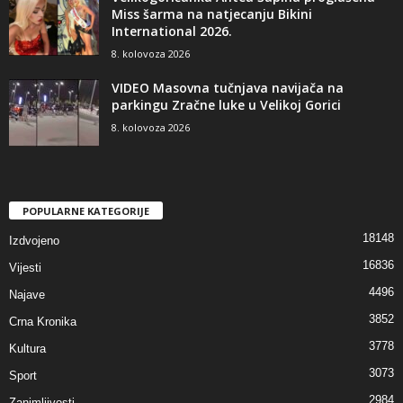
Miss šarma na natjecanju Bikini
International 2026.
8. kolovoza 2026
VIDEO Masovna tučnjava navijača na
parkingu Zračne luke u Velikoj Gorici
8. kolovoza 2026
POPULARNE KATEGORIJE
18148
Izdvojeno
16836
Vijesti
4496
Najave
3852
Crna Kronika
3778
Kultura
3073
Sport
2984
Zanimljivosti