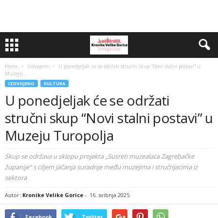
Home
Izdvojeno
U ponedjeljak će se održati stručni skup “Novi stalni postavi” u
Muzeju...
IZDVOJENO
KULTURA
U ponedjeljak će se održati
stručni skup “Novi stalni postavi” u
Muzeju Turopolja
Skup se održava u sklopu projekta „Susreti muzealaca Zagrebačke
županije“ s ciljem jačanja suradnje među muzejima i stručnjacima iz
sektora
Autor:
Kronike Velike Gorice
-
16. svibnja 2025
Facebook
Twitter