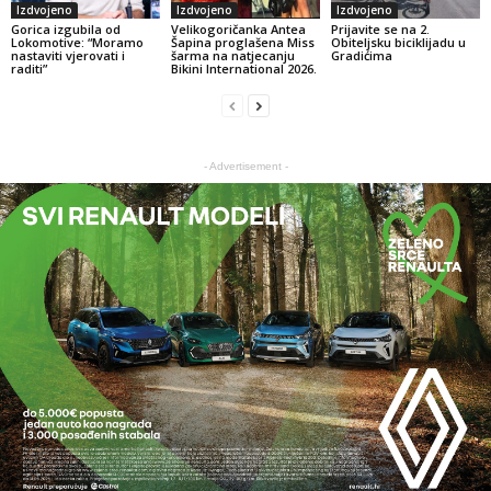
Izdvojeno
Izdvojeno
Izdvojeno
Gorica izgubila od
Velikogoričanka Antea
Prijavite se na 2.
Lokomotive: “Moramo
Šapina proglašena Miss
Obiteljsku biciklijadu u
nastaviti vjerovati i
šarma na natjecanju
Gradićima
raditi”
Bikini International 2026.
- Advertisement -