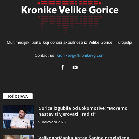
Multimedijski portal koji donosi aktualnosti iz Velike Gorice i Turopolja
Contact us:
kronikevg@kronikevg.com
JOŠ OBJAVA
Gorica izgubila od Lokomotive: “Moramo
nastaviti vjerovati i raditi”
9. kolovoza 2026
Velikogoričanka Antea Šapina proglašena