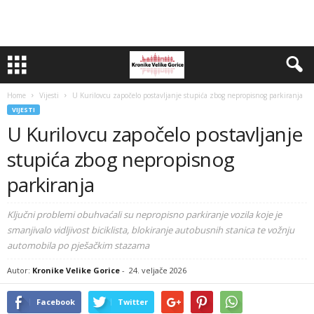
Home
Vijesti
U Kurilovcu započelo postavljanje stupića zbog nepropisnog parkiranja
VIJESTI
U Kurilovcu započelo postavljanje
stupića zbog nepropisnog
parkiranja
Ključni problemi obuhvaćali su nepropisno parkiranje vozila koje je
smanjivalo vidljivost biciklista, blokiranje autobusnih stanica te vožnju
automobila po pješačkim stazama
Autor:
Kronike Velike Gorice
-
24. veljače 2026
Facebook
Twitter