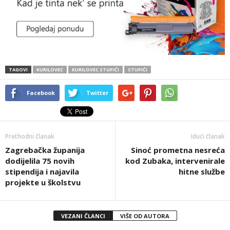
TAGOVI
KURILOVEC
KURILOVEC STUPIĆI
STUPIĆI
Facebook
Twitter
Prethodni članak
Idući članak
Zagrebačka županija
Sinoć prometna nesreća
dodijelila 75 novih
kod Zubaka, intervenirale
stipendija i najavila
hitne službe
projekte u školstvu
VEZANI ČLANCI
VIŠE OD AUTORA