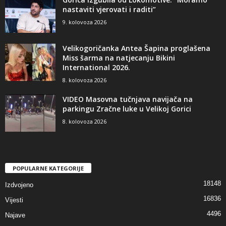
nastaviti vjerovati i raditi”
9. kolovoza 2026
Velikogoričanka Antea Šapina proglašena
Miss šarma na natjecanju Bikini
International 2026.
8. kolovoza 2026
VIDEO Masovna tučnjava navijača na
parkingu Zračne luke u Velikoj Gorici
8. kolovoza 2026
POPULARNE KATEGORIJE
18148
Izdvojeno
16836
Vijesti
4496
Najave