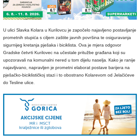
U ulici Slavka Kolara u Kurilovcu je započelo najavljeno postavljanje
prometnih stupića s ciljem zaštite javnih površina te osiguravanja
sigurnijeg kretanja pješaka i biciklista. Ova je mjera odgovor
Gradske četvrti Kurilovec na učestale pritužbe građana koji su
upozoravali na komunalni nered u tom dijelu naselja. Kako je ranije
najavljivano, napravljen je prometni elaborat postave barijera na
pješačko-biciklističkoj stazi i to obostrano Kolarevom od Jelačićeve
do Tesline ulice.