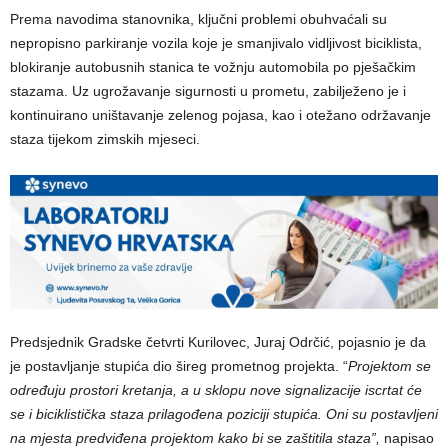
Prema navodima stanovnika, ključni problemi obuhvaćali su
nepropisno parkiranje vozila koje je smanjivalo vidljivost biciklista,
blokiranje autobusnih stanica te vožnju automobila po pješačkim
stazama. Uz ugrožavanje sigurnosti u prometu, zabilježeno je i
kontinuirano uništavanje zelenog pojasa, kao i otežano održavanje
staza tijekom zimskih mjeseci.
Predsjednik Gradske četvrti Kurilovec, Juraj Odrčić, pojasnio je da
je postavljanje stupića dio šireg prometnog projekta. “
Projektom se
određuju prostori kretanja, a u sklopu nove signalizacije iscrtat će
se i biciklistička staza prilagođena poziciji stupića. Oni su postavljeni
na mjesta predviđena projektom kako bi se zaštitila staza”,
napisao