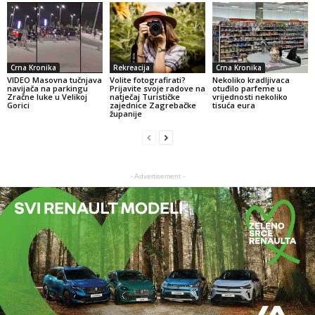
Crna Kronika
Rekreacija
Crna Kronika
VIDEO Masovna tučnjava
Volite fotografirati?
Nekoliko kradljivaca
navijača na parkingu
Prijavite svoje radove na
otuđilo parfeme u
Zračne luke u Velikoj
natječaj Turističke
vrijednosti nekoliko
Gorici
zajednice Zagrebačke
tisuća eura
županije
- Advertisement -