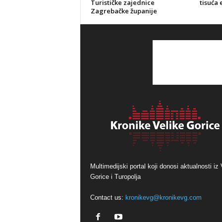
Turističke zajednice
tisuća 
Zagrebačke županije
Multimedijski portal koji donosi aktualnosti iz 
Gorice i Turopolja
Contact us:
kronikevg@kronikevg.com