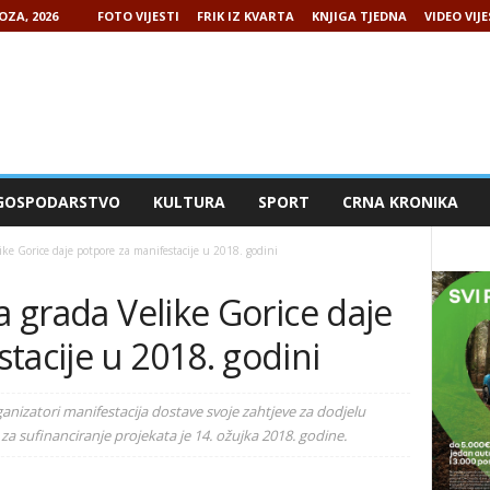
OZA, 2026
FOTO VIJESTI
FRIK IZ KVARTA
KNJIGA TJEDNA
VIDEO VIJE
GOSPODARSTVO
KULTURA
SPORT
CRNA KRONIKA
ike Gorice daje potpore za manifestacije u 2018. godini
a grada Velike Gorice daje
tacije u 2018. godini
nizatori manifestacija dostave svoje zahtjeve za dodjelu
za sufinanciranje projekata je 14. ožujka 2018. godine.