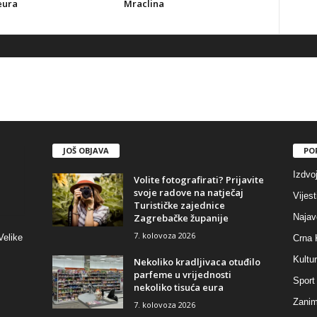
eura
Mraclina
JOŠ OBJAVA
PO
Izdvo
Volite fotografirati? Prijavite
svoje radove na natječaj
Vijest
Turističke zajednice
Zagrebačke županije
Najav
7. kolovoza 2026
Velike
Crna 
Kultu
Nekoliko kradljivaca otuđilo
parfeme u vrijednosti
Sport
nekoliko tisuća eura
Zaniml
7. kolovoza 2026