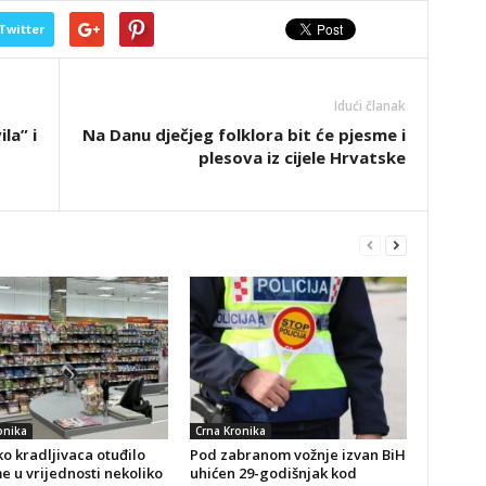
Twitter
Idući članak
la” i
Na Danu dječjeg folklora bit će pjesme i
plesova iz cijele Hrvatske
onika
Crna Kronika
o kradljivaca otuđilo
Pod zabranom vožnje izvan BiH
 u vrijednosti nekoliko
uhićen 29-godišnjak kod