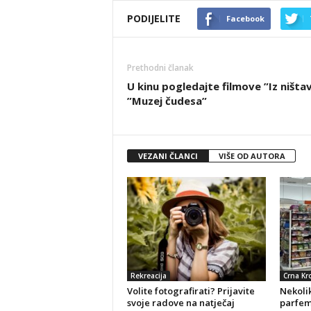
PODIJELITE
Facebook
Prethodni članak
U kinu pogledajte filmove ”Iz ništavi
”Muzej čudesa”
VEZANI ČLANCI
VIŠE OD AUTORA
Rekreacija
Crna Kr
Volite fotografirati? Prijavite
Nekolik
svoje radove na natječaj
parfeme