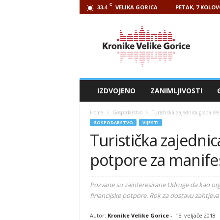
C
VELIKA GORICA
PETAK, 7 KOLOV
33.4
Kronike
Velike
Gorice
IZDVOJENO
ZANIMLJIVOSTI
Home
Gospodarstvo
Turistička zajednica grada Vel
GOSPODARSTVO
VIJESTI
Turistička zajednic
potpore za manifes
Pozvane su zainteresirane Udruge da kao orga
financijske potpore. Rok za dostavu zahtjeva 
Autor:
Kronike Velike Gorice
-
15. veljače 2018