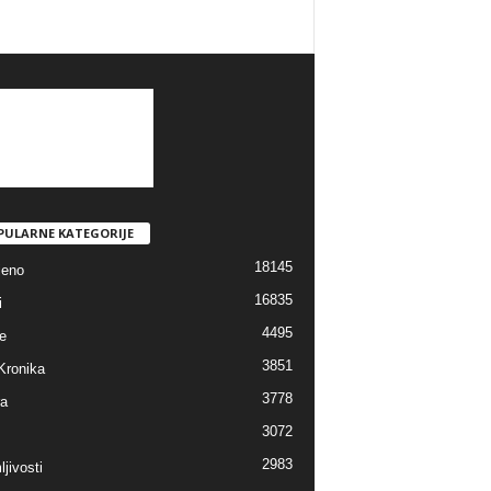
PULARNE KATEGORIJE
18145
jeno
16835
i
4495
e
3851
Kronika
3778
ra
3072
2983
jivosti