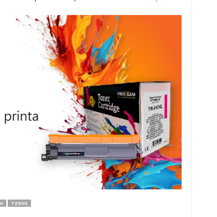
A
TZGVG