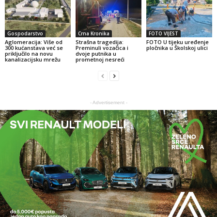
Gospodarstvo
Crna Kronika
FOTO VIJEST
Aglomeracija: Više od
Strašna tragedija:
FOTO U tijeku uređenje
300 kućanstava već se
Preminuli vozačica i
pločnika u Školskoj ulici
priključilo na novu
dvoje putnika u
kanalizacijsku mrežu
prometnoj nesreći
- Advertisement -