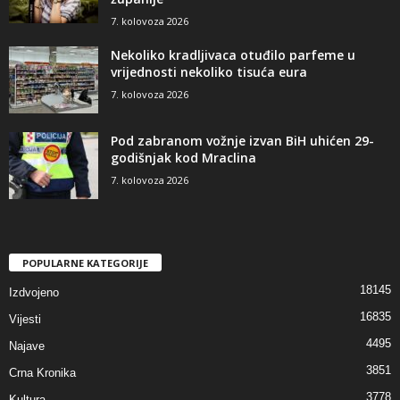
7. kolovoza 2026
Nekoliko kradljivaca otuđilo parfeme u
vrijednosti nekoliko tisuća eura
7. kolovoza 2026
Pod zabranom vožnje izvan BiH uhićen 29-
godišnjak kod Mraclina
7. kolovoza 2026
POPULARNE KATEGORIJE
18145
Izdvojeno
16835
Vijesti
4495
Najave
3851
Crna Kronika
3778
Kultura