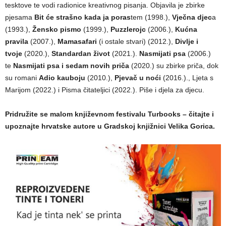
tesktove te vodi radionice kreativnog pisanja. Objavila je zbirke
pjesama
Bit će strašno kada ja poras
tem (1998.),
Vječna djec
a
(1993.),
Žensko pismo
(1999.),
Puzzlerojc
(2006.),
Kućna
pravila
(2007.),
Mamasafari
(i ostale stvari) (2012.),
Divlje i
tvoje
(2020.),
Standardan život
(2021.).
Nasmijati psa
(2006.)
te
Nasmijati psa i sedam novih priča
(2020.) su zbirke priča, dok
su romani
Adio kauboju
(2010.),
Pjevač u noći
(2016.)., Ljeta s
Marijom (2022.) i Pisma čitateljici (2022.). Piše i djela za djecu.
Pridružite se malom književnom festivalu Turbooks – čitajte i
upoznajte hrvatske autore u Gradskoj knjižnici Velika Gorica.