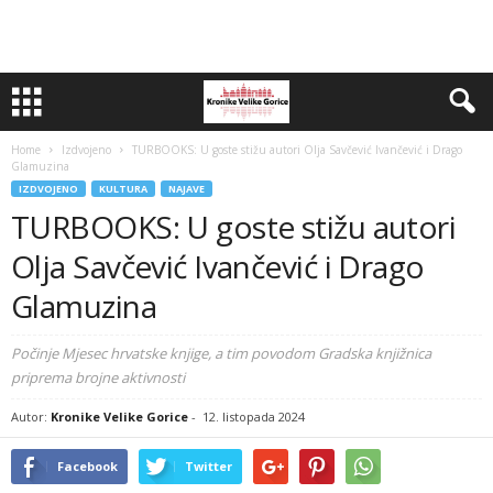
Home
Izdvojeno
TURBOOKS: U goste stižu autori Olja Savčević Ivančević i Drago
Glamuzina
IZDVOJENO
KULTURA
NAJAVE
TURBOOKS: U goste stižu autori
Olja Savčević Ivančević i Drago
Glamuzina
Počinje Mjesec hrvatske knjige, a tim povodom Gradska knjižnica
priprema brojne aktivnosti
Autor:
Kronike Velike Gorice
-
12. listopada 2024
Facebook
Twitter