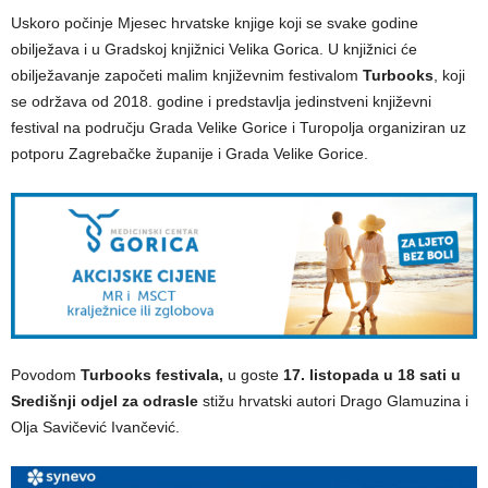
Uskoro počinje Mjesec hrvatske knjige koji se svake godine
obilježava i u Gradskoj knjižnici Velika Gorica. U knjižnici će
obilježavanje započeti malim književnim festivalom
Turbooks
, koji
se održava od 2018. godine i predstavlja jedinstveni književni
festival na području Grada Velike Gorice i Turopolja organiziran uz
potporu Zagrebačke županije i Grada Velike Gorice.
Povodom
Turbooks festivala,
u goste
17. listopada u 18 sati u
Središnji odjel za odrasle
stižu hrvatski autori Drago Glamuzina i
Olja Savičević Ivančević.