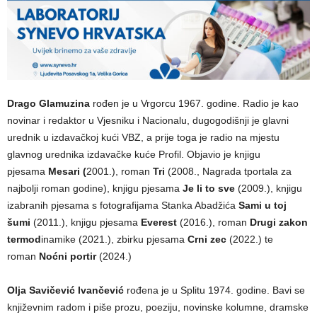
Drago Glamuzina
rođen je u Vrgorcu 1967. godine. Radio je kao
novinar i redaktor u Vjesniku i Nacionalu, dugogodišnji je glavni
urednik u izdavačkoj kući VBZ, a prije toga je radio na mjestu
glavnog urednika izdavačke kuće Profil. Objavio je knjigu
pjesama
Mesari (
2001.), roman
Tri
(2008., Nagrada tportala za
najbolji roman godine), knjigu pjesama
Je li to sve
(2009.), knjigu
izabranih pjesama s fotografijama Stanka Abadžića
Sami u toj
šumi
(2011.), knjigu pjesama
Everest
(2016.), roman
Drugi zakon
termod
inamike (2021.), zbirku pjesama
Crni zec
(2022.) te
roman
Noćni portir
(2024.)
Olja Savičević Ivančević
rođena je u Splitu 1974. godine. Bavi se
književnim radom i piše prozu, poeziju, novinske kolumne, dramske