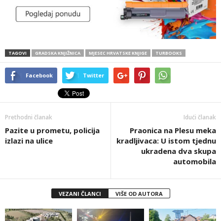
TAGOVI
GRADSKA KNJIŽNICA
MJESEC HRVATSKE KNJIGE
TURBOOKS
Facebook
Twitter
Prethodni članak
Idući članak
Pazite u prometu, policija
Praonica na Plesu meka
izlazi na ulice
kradljivaca: U istom tjednu
ukradena dva skupa
automobila
VEZANI ČLANCI
VIŠE OD AUTORA